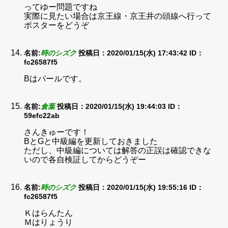
ってゆー問題ですね
実際に見たい場合は京王線・京王井の頭線へ行って
ポスターをどうぞ
名前:
時のシズク
投稿日：2020/01/15(水) 17:43:42
ID：
fc26587f5
Bはパールです。
名前:
倉葉
投稿日：2020/01/15(水) 19:44:03
ID：
59efc22ab
さんきゅーです！
BとGと中級編を更新しておきました
ただし、中級編については解答の正誤は確認できな
いので各自検証してからどうぞー
名前:
時のシズク
投稿日：2020/01/15(水) 19:55:16
ID：
fc26587f5
Ｋはらんたん
Ｍはりょうり