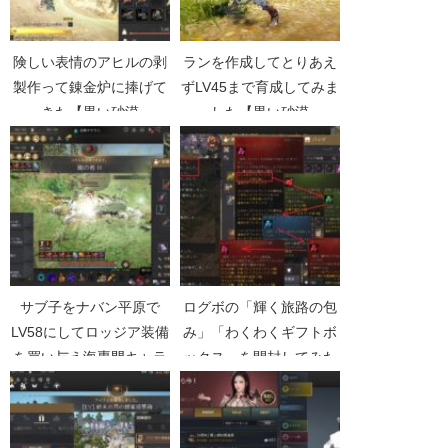
険しい表情のアヒルの剥
ランを作成してとりあえ
製作って錬金炉に捧げて
ずLV45まで育成してみま
きた【黒い砂漠
した【黒い砂漠
Part3552】
Part1882】
サブ子をナバン平原で
ログボの「輝く旅路の包
LV58にしてロッジア装備
み」「わくわくギフトボ
を買い与え海専門キャラ
ックス」を開封してみた
化【無課金新規で黒い砂
結果【黒い砂漠
漠Part027】
Part5079】