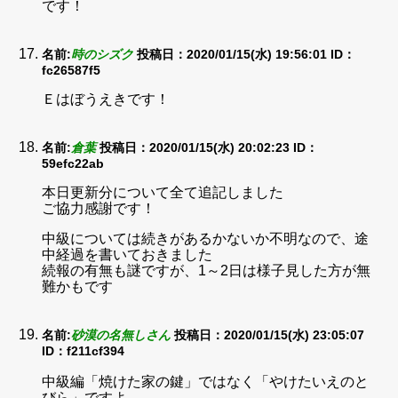
です！
名前:
時のシズク
投稿日：2020/01/15(水) 19:56:01
ID：
fc26587f5
Ｅはぼうえきです！
名前:
倉葉
投稿日：2020/01/15(水) 20:02:23
ID：
59efc22ab
本日更新分について全て追記しました
ご協力感謝です！
中級については続きがあるかないか不明なので、途
中経過を書いておきました
続報の有無も謎ですが、1～2日は様子見した方が無
難かもです
名前:
砂漠の名無しさん
投稿日：2020/01/15(水) 23:05:07
ID：f211cf394
中級編「焼けた家の鍵」ではなく「やけたいえのと
びら」ですよ