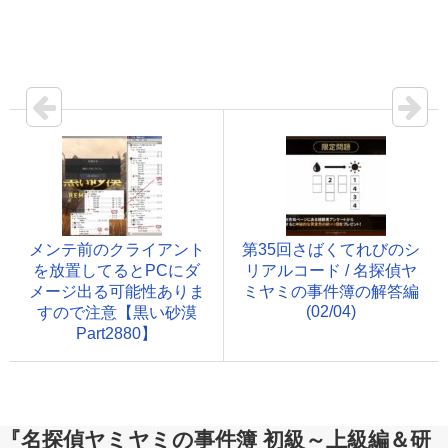
メンテ前のクライアント
第35回さばくてれびのシ
を放置してるとPCにダ
リアルコード / 名探偵ヤ
メージ出る可能性ありま
ミヤミの事件簿の解答編
(02/04)
すので注意【黒い砂漠
Part2880】
『名探偵ヤミヤミの事件簿 初級～上級編＆研