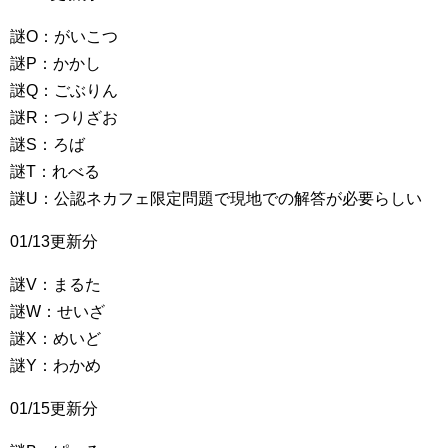
謎O：がいこつ
謎P：かかし
謎Q：ごぶりん
謎R：つりざお
謎S：ろば
謎T：れべる
謎U：公認ネカフェ限定問題で現地での解答が必要らしい
01/13更新分
謎V：まるた
謎W：せいざ
謎X：めいど
謎Y：わかめ
01/15更新分