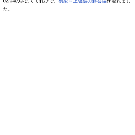
02/04のさばくてれびで、
初級～上級編の解答編
が流れまし
た。