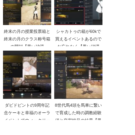
終末の月の授業投票箱と
シャカトゥの箱が60kで
終末の月のクラス称号箱
買えるイベントあるので
の開封【黒い砂漠
お忘れなく【黒い砂漠
Part5046】
Part3536】
ダビドピントの9周年記
8世代馬4頭を馬車に繋い
念ケーキと幸福のオーラ
で育成した時の調教経験
イベントでウィークリー
値と皇室納品の結果【黒
箱討伐【黒い砂漠
い砂漠Part4563】