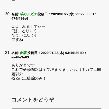
ー
名前:
時のシズク
投稿日：2020/01/22(水) 23:22:09
ID：
474f486e6
Cは、みるくてぃー
Fは、とりにく
Nは、にんじゃ
ですね！
名前:
倉葉
投稿日：2020/01/23(木) 03:49:36
ID：
ee46e3e69
ありがとですー
これで研修問題は全て埋まりましたね（ネカフェ問
題以外
残るは上級編のみ！
コメントをどうぞ