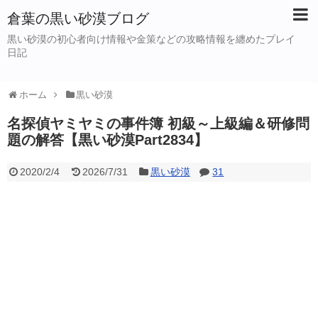
倉葉の黒い砂漠ブログ
黒い砂漠の初心者向け情報や金策などの攻略情報を纏めたプレイ
日記
ホーム
黒い砂漠
名探偵ヤミヤミの事件簿 初級～上級編＆研修問
題の解答【黒い砂漠Part2834】
2020/2/4
2026/7/31
黒い砂漠
31