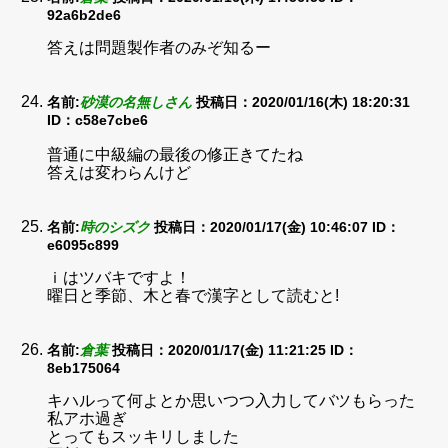
92a6b2de6
答えは問題製作者のみぞ知るー
名前:
砂漠の名無しさん
投稿日：2020/01/16(木) 18:20:31
ID：c58e7cbe6
普通に中級編の最後の修正きてたね
答えは変わらんけど
名前:
時のシズク
投稿日：2020/01/17(金) 10:46:07
ID：
e6095c899
ｉはツバキですよ！
曜日と季節、木と春で漢字として読むと!
名前:
倉葉
投稿日：2020/01/17(金) 11:21:25
ID：
8eb175064
キハルって何よとか思いつつ入力してバツもらった
私アホ過ぎ
とってもスッキリしました