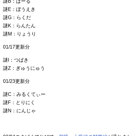
謎B：ぱーる
謎E：ぼうえき
謎G：らくだ
謎K：らんたん
謎M：りょうり
01/17更新分
謎I：つばき
謎Z：ぎゅうにゅう
01/23更新分
謎C：みるくてぃー
謎F：とりにく
謎N：にんじゃ