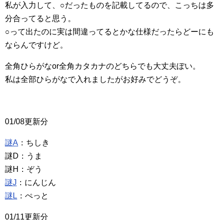
私が入力して、○だったものを記載してるので、こっちは多
分合ってると思う。
○って出たのに実は間違ってるとかな仕様だったらどーにも
ならんですけど。
全角ひらがなor全角カタカナのどちらでも大丈夫ぽい。
私は全部ひらがなで入れましたがお好みでどうぞ。
01/08更新分
謎A
：ちしき
謎D：うま
謎H：ぞう
謎J
：にんじん
謎L
：ぺっと
01/11更新分