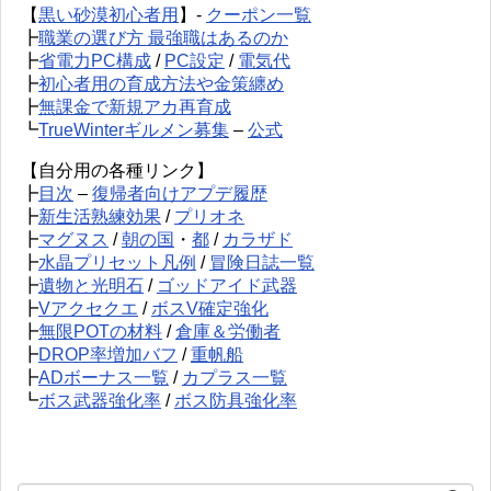
【
黒い砂漠初心者用
】-
クーポン一覧
┣
職業の選び方 最強職はあるのか
┣
省電力PC構成
/
PC設定
/
電気代
┣
初心者用の育成方法や金策纏め
┣
無課金で新規アカ再育成
┗
TrueWinterギルメン募集
–
公式
【自分用の各種リンク】
┣
目次
–
復帰者向けアプデ履歴
┣
新生活熟練効果
/
プリオネ
┣
マグヌス
/
朝の国
・
都
/
カラザド
┣
水晶プリセット凡例
/
冒険日誌一覧
┣
遺物と光明石
/
ゴッドアイド武器
┣
Vアクセクエ
/
ボスV確定強化
┣
無限POTの材料
/
倉庫＆労働者
┣
DROP率増加バフ
/
重帆船
┣
ADボーナス一覧
/
カプラス一覧
┗
ボス武器強化率
/
ボス防具強化率