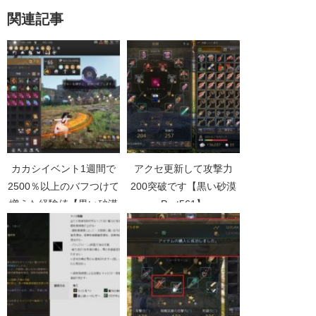
関連記事
カカシイベント1週間で
アクセ更新して攻撃力
2500％以上のバフつけて
200突破です【黒い砂漠
増えた経験値【黒い砂漠
Part561】
Part4902】