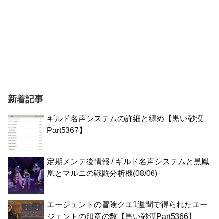
新着記事
ギルド名声システムの詳細と纏め【黒い砂漠
Part5367】
定期メンテ後情報 / ギルド名声システムと黒鳳
凰とマルニの戦闘分析機(08/06)
エージェントの冒険クエ1週間で得られたエー
ジェントの印章の数【黒い砂漠Part5366】