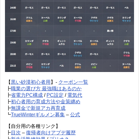
【
黒い砂漠初心者用
】-
クーポン一覧
┣
職業の選び方 最強職はあるのか
┣
省電力PC構成
/
PC設定
/
電気代
┣
初心者用の育成方法や金策纏め
┣
無課金で新規アカ再育成
┗
TrueWinterギルメン募集
–
公式
【自分用の各種リンク】
┣
目次
–
復帰者向けアプデ履歴