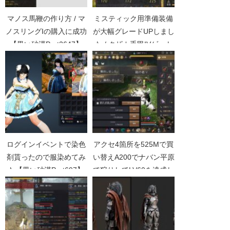
マノス馬鞭の作り方 / マ
ミスティック用準備装備
ノスリングIの購入に成功
が大幅グレードUPしまし
【黒い砂漠Part2647】
た / クザカ手甲IVゲット
【黒い砂漠Part1526】
ログインイベントで染色
アクセ4箇所を525Mで買
剤貰ったので服染めてみ
い替えA200でナバン平原
た【黒い砂漠Part697】
で狩りしてLV60を達成し
ました【無課金新規で黒
い砂漠Part011】