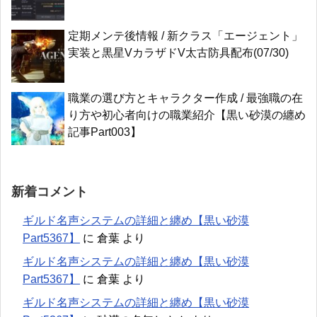
定期メンテ後情報 / 新クラス「エージェント」
実装と黒星VカラザドV太古防具配布(07/30)
職業の選び方とキャラクター作成 / 最強職の在
り方や初心者向けの職業紹介【黒い砂漠の纏め
記事Part003】
新着コメント
ギルド名声システムの詳細と纏め【黒い砂漠
Part5367】
に
倉葉
より
ギルド名声システムの詳細と纏め【黒い砂漠
Part5367】
に
倉葉
より
ギルド名声システムの詳細と纏め【黒い砂漠