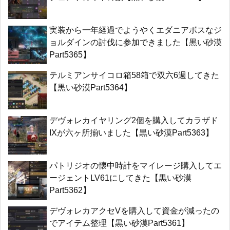
実装から一年経過でようやくエダニアボスなジ
ョルダインの討伐に参加できました【黒い砂漠
Part5365】
テルミアンサイコロ箱58箱で双六6週してきた
【黒い砂漠Part5364】
デヴォレカイヤリング2個を購入してカラザド
IXが六ヶ所揃いました【黒い砂漠Part5363】
パトリジオの懐中時計をマイレージ購入してエ
ージェントLV61にしてきた【黒い砂漠
Part5362】
デヴォレカアクセVを購入して資金が減ったの
でアイテム整理【黒い砂漠Part5361】