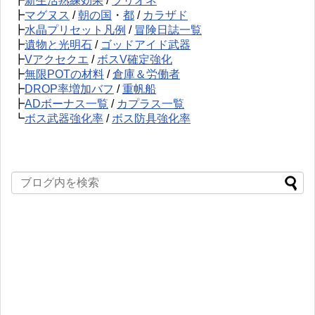
┣
新生活熟練効果
/
プリオネ
┣
マグヌス
/
朝の国
・
都
/
カラザド
┣
水晶プリセット凡例
/
冒険日誌一覧
┣
遺物と光明石
/
ゴッドアイド武器
┣
Vアクセクエ
/
ボスV確定強化
┣
無限POTの材料
/
倉庫＆労働者
┣
DROP率増加バフ
/
重帆船
┣
ADボーナス一覧
/
カプラス一覧
┗
ボス武器強化率
/
ボス防具強化率