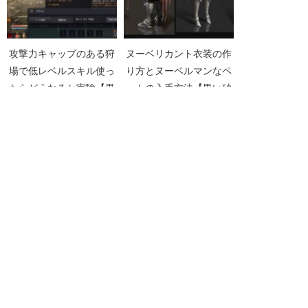
攻撃力キャップのある狩
ヌーベリカント衣装の作
場で低レベルスキル使っ
り方とヌーベルマンなペ
たらどうなるか実験【黒
ットの入手方法【黒い砂
い砂漠Part2381】
漠Part3550】