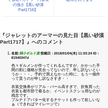
の強さ【黒い砂漠
Part1716】
『ジャレットのアーマーの見た目【黒い砂漠
Part1717】』へのコメント
名前:
弱小ギルド員
投稿日：2018/01/04(木) 11:03:24
ID：
81540347d
色々ギルメンが作ってくれるんですが、かかった手
間の割に価格が見合ってないので、申し訳ないとい
うか・・・。予約で買えなかった時に、もう一個作
って貰うのが申し訳なさすぎ・・
衣装交換券がリアル・パール高すぎで、折角買った
衣装も都市部で着るか、イベントスクショ用なのが
残念です。
プルナドアバター化するチケットも作って欲しいな
ぁ（できればマイレージで）