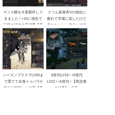
マノス鍬を今更製作して
クツム装身具Vの強化に
きました / +10に強化で
疲れて市場に流したけど
記憶の破片大量消費【黒
売れないから強化して捨
い砂漠Part2141】
てた【黒い砂漠
Part3578】
シーズンプラスでLV58ま
6世代LV18♂+5世代
で育てて全身トゥバラV
LV22♀=5世代♀【馬交換
強化に挑戦した結果【黒
の結果Part27】
い砂漠Part3676】