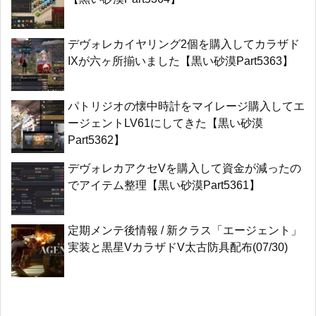
デヴォレカイヤリング2個を購入してカラザド
IXが六ヶ所揃いました【黒い砂漠Part5363】
パトリジオの懐中時計をマイレージ購入してエ
ージェントLV61にしてきた【黒い砂漠
Part5362】
デヴォレカアクセVを購入して資金が減ったの
でアイテム整理【黒い砂漠Part5361】
定期メンテ後情報 / 新クラス「エージェント」
実装と黒星VカラザドV太古防具配布(07/30)