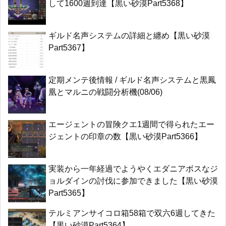
して1600週到達【黒い砂漠Part5368】
ギルド名声システムの詳細と纏め【黒い砂漠
Part5367】
定期メンテ後情報 / ギルド名声システムと黒鳳
凰とマルニの戦闘分析機(08/06)
エージェントの冒険クエ1週間で得られたエー
ジェントの印章の数【黒い砂漠Part5366】
実装から一年経過でようやくエダニアボスなジ
ョルダインの討伐に参加できました【黒い砂漠
Part5365】
テルミアンサイコロ箱58箱で双六6週してきた
【黒い砂漠Part5364】