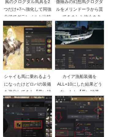
風のクログダル馬具を2
微睡みの幻想馬クログダ
つだけ+7へ強化して同強
ルをメリンドーラから貰
化値でグランベルと比較
ってきました他小ネタ
【黒い砂漠Part2467】
【黒い砂漠Part5176】
シャイも馬に乗れるよう
カイア漁船装備を
になったけどロバの装備
ALL+10にした結果どう
を強化してきた【黒い砂
なったか【黒い砂漠
漠Part2546】
Part3538】