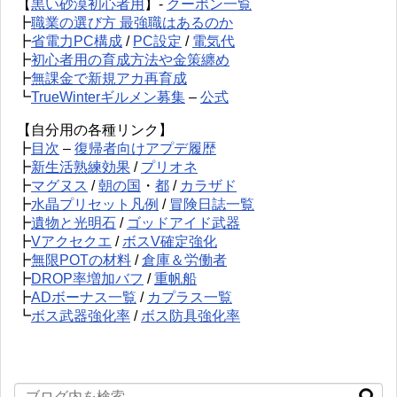
【
黒い砂漠初心者用
】-
クーポン一覧
┣
職業の選び方 最強職はあるのか
┣
省電力PC構成
/
PC設定
/
電気代
┣
初心者用の育成方法や金策纏め
┣
無課金で新規アカ再育成
┗
TrueWinterギルメン募集
–
公式
【自分用の各種リンク】
┣
目次
–
復帰者向けアプデ履歴
┣
新生活熟練効果
/
プリオネ
┣
マグヌス
/
朝の国
・
都
/
カラザド
┣
水晶プリセット凡例
/
冒険日誌一覧
┣
遺物と光明石
/
ゴッドアイド武器
┣
Vアクセクエ
/
ボスV確定強化
┣
無限POTの材料
/
倉庫＆労働者
┣
DROP率増加バフ
/
重帆船
┣
ADボーナス一覧
/
カプラス一覧
┗
ボス武器強化率
/
ボス防具強化率