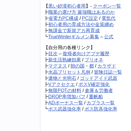
【
黒い砂漠初心者用
】-
クーポン一覧
┣
職業の選び方 最強職はあるのか
┣
省電力PC構成
/
PC設定
/
電気代
┣
初心者用の育成方法や金策纏め
┣
無課金で新規アカ再育成
┗
TrueWinterギルメン募集
–
公式
【自分用の各種リンク】
┣
目次
–
復帰者向けアプデ履歴
┣
新生活熟練効果
/
プリオネ
┣
マグヌス
/
朝の国
・
都
/
カラザド
┣
水晶プリセット凡例
/
冒険日誌一覧
┣
遺物と光明石
/
ゴッドアイド武器
┣
Vアクセクエ
/
ボスV確定強化
┣
無限POTの材料
/
倉庫＆労働者
┣
DROP率増加バフ
/
重帆船
┣
ADボーナス一覧
/
カプラス一覧
┗
ボス武器強化率
/
ボス防具強化率