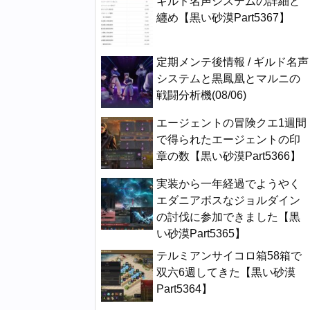
ギルド名声システムの詳細と
纏め【黒い砂漠Part5367】
定期メンテ後情報 / ギルド名声
システムと黒鳳凰とマルニの
戦闘分析機(08/06)
エージェントの冒険クエ1週間
で得られたエージェントの印
章の数【黒い砂漠Part5366】
実装から一年経過でようやく
エダニアボスなジョルダイン
の討伐に参加できました【黒
い砂漠Part5365】
テルミアンサイコロ箱58箱で
双六6週してきた【黒い砂漠
Part5364】