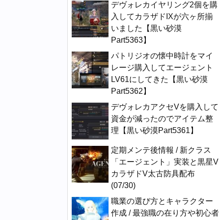
デヴォレカイヤリング2個を購
入してカラザドIXが六ヶ所揃
いました【黒い砂漠
Part5363】
パトリジオの懐中時計をマイ
レージ購入してエージェント
LV61にしてきた【黒い砂漠
Part5362】
デヴォレカアクセVを購入して
資金が減ったのでアイテム整
理【黒い砂漠Part5361】
定期メンテ後情報 / 新クラス
「エージェント」実装と黒星V
カラザドV太古防具配布
(07/30)
職業の選び方とキャラクター
作成 / 最強職の在り方や初心者