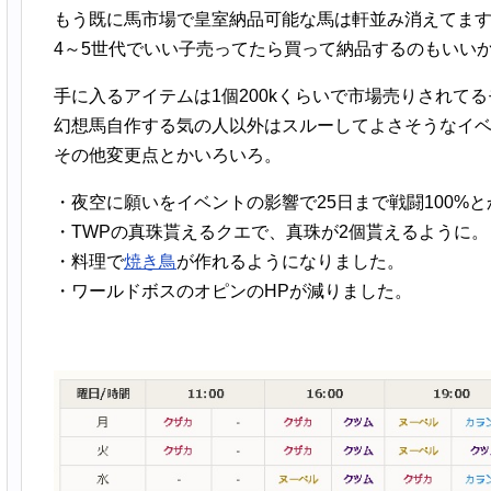
もう既に馬市場で皇室納品可能な馬は軒並み消えてま
4～5世代でいい子売ってたら買って納品するのもいい
手に入るアイテムは1個200kくらいで市場売りされて
幻想馬自作する気の人以外はスルーしてよさそうなイ
その他変更点とかいろいろ。
・夜空に願いをイベントの影響で25日まで戦闘100%
・TWPの真珠貰えるクエで、真珠が2個貰えるように。
・料理で
焼き鳥
が作れるようになりました。
・ワールドボスのオピンのHPが減りました。