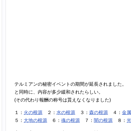
テルミアンの秘密イベントの期間が延長されました。
と同時に、内容が多少緩和されたらしい。
(その代わり報酬の称号は貰えなくなりました)
１：
火の根源
２：
水の根源
３：
森の根源
４：
金
５：
大地の根源
６：
魂の根源
７：
闇の根源
８：