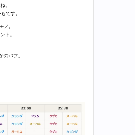
すね。
かもです。
るモノ。
ベント。
とかのバフ。