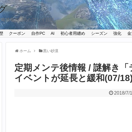
グ
攻略情報を纏めたプレイ日記
歴
クーポン
自作PC
AI
初心者用纏め
シーズン
強化
金
ホーム
黒い砂漠
定期メンテ後情報 / 謎解き
イベントが延長と緩和(07/18
2018/7/