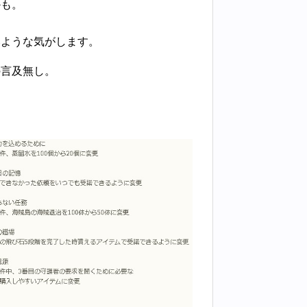
かも。
いような気がします。
の言及無し。