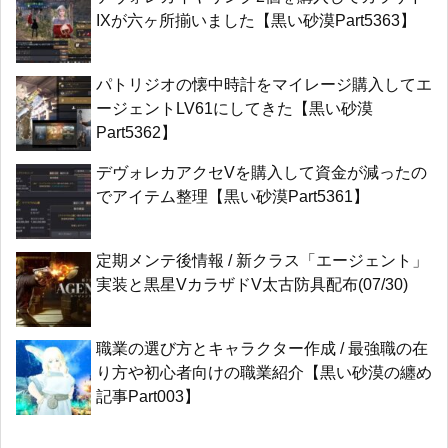
IXが六ヶ所揃いました【黒い砂漠Part5363】
パトリジオの懐中時計をマイレージ購入してエ
ージェントLV61にしてきた【黒い砂漠
Part5362】
デヴォレカアクセVを購入して資金が減ったの
でアイテム整理【黒い砂漠Part5361】
定期メンテ後情報 / 新クラス「エージェント」
実装と黒星VカラザドV太古防具配布(07/30)
職業の選び方とキャラクター作成 / 最強職の在
り方や初心者向けの職業紹介【黒い砂漠の纏め
記事Part003】