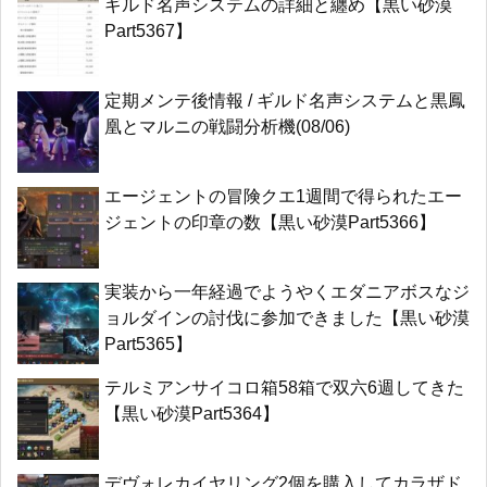
ギルド名声システムの詳細と纏め【黒い砂漠
Part5367】
定期メンテ後情報 / ギルド名声システムと黒鳳
凰とマルニの戦闘分析機(08/06)
エージェントの冒険クエ1週間で得られたエー
ジェントの印章の数【黒い砂漠Part5366】
実装から一年経過でようやくエダニアボスなジ
ョルダインの討伐に参加できました【黒い砂漠
Part5365】
テルミアンサイコロ箱58箱で双六6週してきた
【黒い砂漠Part5364】
デヴォレカイヤリング2個を購入してカラザド