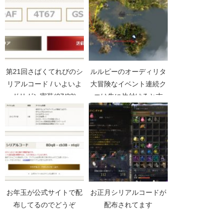
第21回さばくてれびのシ
ルルピーのオーディリタ
リアルコード / いよいよ
大冒険なイベント連続ク
ドリガン実装(07/23)
エは先に片付けると吉
【黒い砂漠Part3304】
お年玉が公式サイトで配
お正月シリアルコードが
布してるのでどうぞ
配布されてます