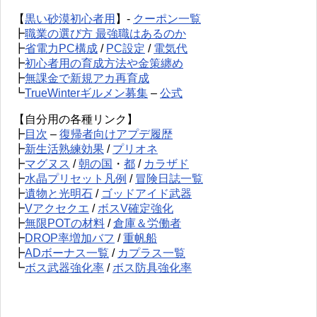
【
黒い砂漠初心者用
】-
クーポン一覧
┣
職業の選び方 最強職はあるのか
┣
省電力PC構成
/
PC設定
/
電気代
┣
初心者用の育成方法や金策纏め
┣
無課金で新規アカ再育成
┗
TrueWinterギルメン募集
–
公式
【自分用の各種リンク】
┣
目次
–
復帰者向けアプデ履歴
┣
新生活熟練効果
/
プリオネ
┣
マグヌス
/
朝の国
・
都
/
カラザド
┣
水晶プリセット凡例
/
冒険日誌一覧
┣
遺物と光明石
/
ゴッドアイド武器
┣
Vアクセクエ
/
ボスV確定強化
┣
無限POTの材料
/
倉庫＆労働者
┣
DROP率増加バフ
/
重帆船
┣
ADボーナス一覧
/
カプラス一覧
┗
ボス武器強化率
/
ボス防具強化率