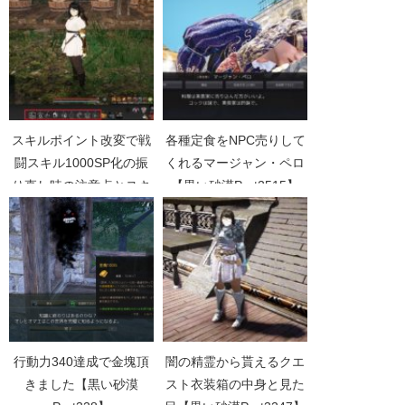
スキルポイント改変で戦
各種定食をNPC売りして
闘スキル1000SP化の振
くれるマージャン・ペロ
り直し時の注意点とスキ
【黒い砂漠Part2515】
ル特化【黒い砂漠
Part4069】
行動力340達成で金塊頂
闇の精霊から貰えるクエ
きました【黒い砂漠
スト衣装箱の中身と見た