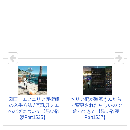
図面：エフェリア護衛船
ベリア蜜が海流うんたら
の入手方法 / 真珠貝クエ
で変更されたらしいので
のバグについて【黒い砂
釣ってきた【黒い砂漠
漠Part1535】
Part1537】