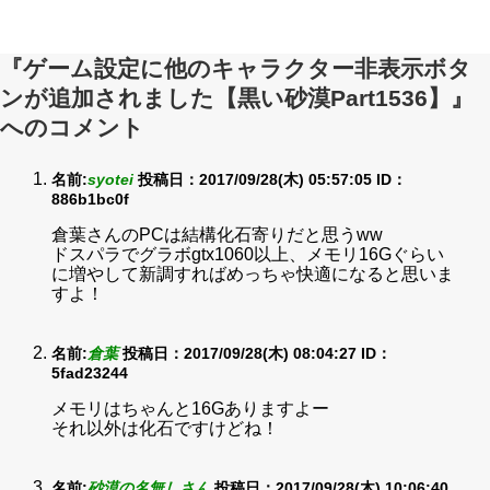
『ゲーム設定に他のキャラクター非表示ボタ
ンが追加されました【黒い砂漠Part1536】』
へのコメント
名前:
syotei
投稿日：2017/09/28(木) 05:57:05
ID：
886b1bc0f
倉葉さんのPCは結構化石寄りだと思うww
ドスパラでグラボgtx1060以上、メモリ16Gぐらい
に増やして新調すればめっちゃ快適になると思いま
すよ！
名前:
倉葉
投稿日：2017/09/28(木) 08:04:27
ID：
5fad23244
メモリはちゃんと16Gありますよー
それ以外は化石ですけどね！
名前:
砂漠の名無しさん
投稿日：2017/09/28(木) 10:06:40