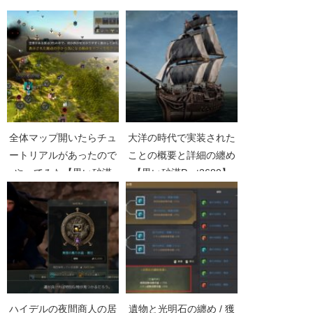
Part328】
目【黒い砂漠Part3247】
全体マップ開いたらチュ
大洋の時代で実装された
ートリアルがあったので
ことの概要と詳細の纏め
やってみた【黒い砂漠
【黒い砂漠Part2680】
Part1242】
ハイデルの夜間商人の居
遺物と光明石の纏め / 獲