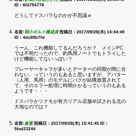
ID：6fd754778
どうしてドスパラなのかが不思議ｗ
名前:
弱小ギルド構成員
投稿日：2017/09/28(木) 14:44:49
ID：4dc99b7fd
うーん、これ機能してるんだろうか？ メインPC
では不明だったので、釣馬用ノートでもトライした
けど機能してないっぽい？
プレーヤーキャラが多いとデーターの同期が間に合
わない、っていうのもあると思いますが、アバター
（人用、馬用）のモデルにバグが結構放置されて
て、そのエラー処理に時間かかるっていうのもある
ようです・・・
ドスパラかツクモが有力リアル店舗＠試される北の
大地なのでは？
名前:
倉葉
投稿日：2017/09/28(木) 15:41:45
ID：
5fad23244