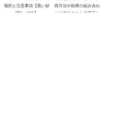
場所と注意事項【黒い砂
得方法や効果の組み合わ
漠Part206】
せ＆浄化された光明石か
らの確率一覧【黒い砂漠
Part3828】