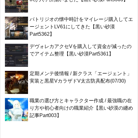
パトリジオの懐中時計をマイレージ購入してエ
ージェントLV61にしてきた【黒い砂漠
Part5362】
デヴォレカアクセVを購入して資金が減ったの
でアイテム整理【黒い砂漠Part5361】
定期メンテ後情報 / 新クラス「エージェント」
実装と黒星VカラザドV太古防具配布(07/30)
職業の選び方とキャラクター作成 / 最強職の在
り方や初心者向けの職業紹介【黒い砂漠の纏め
記事Part003】