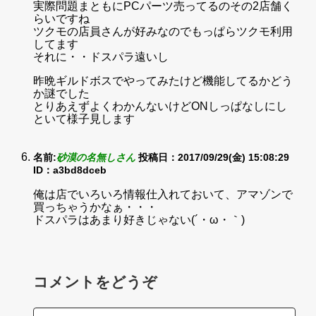
実際問題まともにPCパーツ売ってるのその2店舗く
らいですね
ツクモの店員さんが好みなのでもっぱらツクモ利用
してます
それに・・ドスパラ遠いし
昨晩ギルドボスでやってみたけど機能してるかどう
か謎でした
とりあえずよくわかんないけどONしっぱなしにし
といて様子見します
名前:
砂漠の名無しさん
投稿日：2017/09/29(金) 15:08:29
ID：a3bd8dceb
俺は店でいろいろ情報仕入れておいて、アマゾンで
買っちゃうかなぁ・・・
ドスパラはあまり好きじゃない(´・ω・｀)
コメントをどうぞ