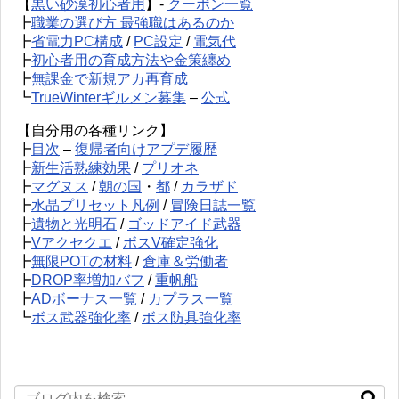
【
黒い砂漠初心者用
】-
クーポン一覧
┣
職業の選び方 最強職はあるのか
┣
省電力PC構成
/
PC設定
/
電気代
┣
初心者用の育成方法や金策纏め
┣
無課金で新規アカ再育成
┗
TrueWinterギルメン募集
–
公式
【自分用の各種リンク】
┣
目次
–
復帰者向けアプデ履歴
┣
新生活熟練効果
/
プリオネ
┣
マグヌス
/
朝の国
・
都
/
カラザド
┣
水晶プリセット凡例
/
冒険日誌一覧
┣
遺物と光明石
/
ゴッドアイド武器
┣
Vアクセクエ
/
ボスV確定強化
┣
無限POTの材料
/
倉庫＆労働者
┣
DROP率増加バフ
/
重帆船
┣
ADボーナス一覧
/
カプラス一覧
┗
ボス武器強化率
/
ボス防具強化率