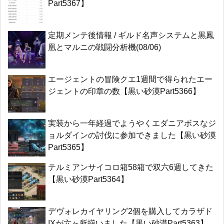
Part5367】
定期メンテ後情報 / ギルド名声システムと黒鳳
凰とマルニの戦闘分析機(08/06)
エージェントの冒険クエ1週間で得られたエー
ジェントの印章の数【黒い砂漠Part5366】
実装から一年経過でようやくエダニアボスなジ
ョルダインの討伐に参加できました【黒い砂漠
Part5365】
テルミアンサイコロ箱58箱で双六6週してきた
【黒い砂漠Part5364】
デヴォレカイヤリング2個を購入してカラザド
IXが六ヶ所揃いました【黒い砂漠Part5363】