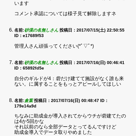
います
コメント承認については様子見て解除しますネ
名前:
砂漠の名無しさん
投稿日：2017/07/15(土) 22:50:55
ID：e17689f53
管理人さん頑張ってください(*ﾟ▽ﾟ*)
名前:
砂漠の名無しさん
投稿日：2017/07/16(日) 00:46:41
ID：65892fd5e
自分のギルドが4：砦だけ建てて施設がなく誰も来
ない。に属することをもっとアピールしてほしい
名前:
倉葉
投稿日：2017/07/16(日) 00:48:47
ID：
179e14a9d
ちなみに助成金が導入されてからウチが砦建てたの
は4か5回かな
それ以前のなら全部データとってるんですけど
助成金導入でデータ取りやめました