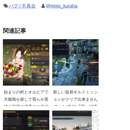
バグ / 不具合
@mmo_kuraha
関連記事
始まりの村とオルビアで
新しい貿易ギルドミッシ
犬猫鶏を探して我らが英
ョンがクリア出来ません
雄＆戦場の武勇クエ片付
でした(後編)【黒い砂漠
けてきた【黒い砂漠
Part999】
Part3529】