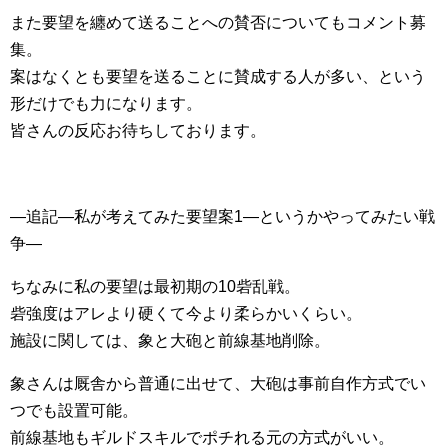
また要望を纏めて送ることへの賛否についてもコメント募
集。
案はなくとも要望を送ることに賛成する人が多い、という
形だけでも力になります。
皆さんの反応お待ちしております。
—追記—私が考えてみた要望案1—というかやってみたい戦
争—
ちなみに私の要望は最初期の10砦乱戦。
砦強度はアレより硬くて今より柔らかいくらい。
施設に関しては、象と大砲と前線基地削除。
象さんは厩舎から普通に出せて、大砲は事前自作方式でい
つでも設置可能。
前線基地もギルドスキルでポチれる元の方式がいい。