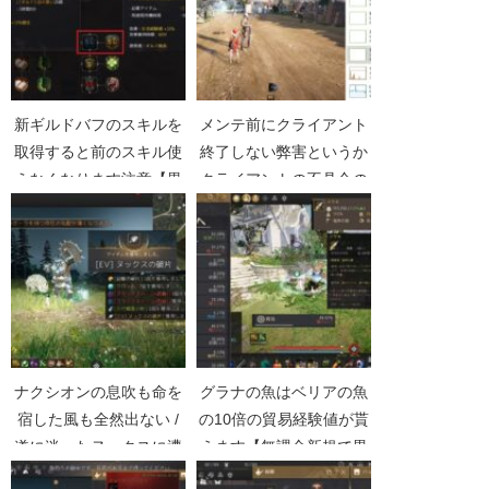
新ギルドバフのスキルを
メンテ前にクライアント
取得すると前のスキル使
終了しない弊害というか
えなくなります注意【黒
クライアントの不具合の
い砂漠Part2116】
続報【黒い砂漠
Part4143】
ナクシオンの息吹も命を
グラナの魚はベリアの魚
宿した風も全然出ない /
の10倍の貿易経験値が貰
道に迷ったヌックスに遭
えます【無課金新規で黒
遇【黒い砂漠Part3438】
い砂漠Part028】