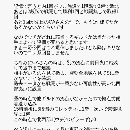
記憶で言うと内1回がフル施設で1段階で3砦で敗北
あとは2段階で戦闘して勝利1回と戦闘無しで取得1
回
あと1回が先日のCAさんの件で、もう1件建てたか
あるかないかくらいです
なのでウチがどれに該当するギルドかは当たった相
手によって評価が変わると思います
まぁ一応今回はこれ返信しましたけど以降はキリな
いのでコレ系回答しません
ちなみにCAさんの時は、別の拠点に前日夜に鉛残
しで途中まで建築
相手がいるのを見て撤去、翌朝全地域を見てSに砦
がないことを確認
過去データから戦闘が一番少ない可能性が高い北西
部拠点に設置
昼の時点で他ギルドの拠点がなかったので拠点労働
者送り込み
15時前後に3段階のモレッティに1砦、次いで東部境
界に1砦
この時点で北西部1(ウチ)のビラーギは0
夕方辺りにモレッティ及び東部が2砦になるのを確