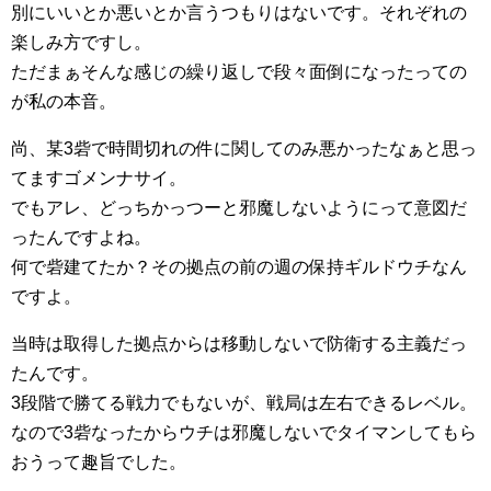
別にいいとか悪いとか言うつもりはないです。それぞれの
楽しみ方ですし。
ただまぁそんな感じの繰り返しで段々面倒になったっての
が私の本音。
尚、某3砦で時間切れの件に関してのみ悪かったなぁと思っ
てますゴメンナサイ。
でもアレ、どっちかっつーと邪魔しないようにって意図だ
ったんですよね。
何で砦建てたか？その拠点の前の週の保持ギルドウチなん
ですよ。
当時は取得した拠点からは移動しないで防衛する主義だっ
たんです。
3段階で勝てる戦力でもないが、戦局は左右できるレベル。
なので3砦なったからウチは邪魔しないでタイマンしてもら
おうって趣旨でした。