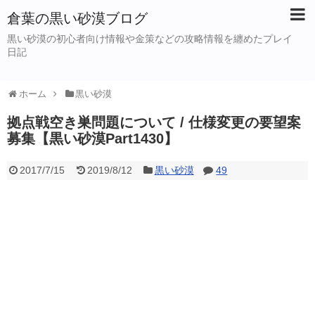
倉葉の黒い砂漠ブログ
黒い砂漠の初心者向け情報や金策などの攻略情報を纏めたプレイ
日記
ホーム
黒い砂漠
拠点戦空き巣問題について / 仕様変更の要望案
募集【黒い砂漠Part1430】
2017/7/15
2019/8/12
黒い砂漠
49