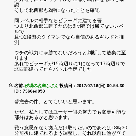
認
そして北西部も2砦になったことを確認
同レベルの相手ならビラーギに建てる筈
つまり北西部に建てたのは3段階では勝てないレベ
ルで
且つ2段階のタイマンでなら自信のあるギルドと推
測
ウチの戦力じゃ勝てないだろうと判断して放棄に至
ります
あれでビラーギが15時辺りに1になって17時辺りで
北西部建ってたらバトル予定でした
名前:
砂漠の名無しさん
投稿日：2017/07/16(日) 00:54:30
ID：7360ed053
砦撤去の件、とてもいいと思います。
ただ、私としてはユーザー側の努力でも変更可能な
部分はあるかと思います。
戦う意思がなく拠点だけ取りたいのであれば18時30
分前後に建てれるよう調整し、それ以前に他が立て