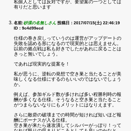
私個人としては反対ですが、要望案の一つとしては
有りだと思います
名前:
砂漠の名無しさん
投稿日：2017/07/15(土) 22:46:19
ID：9c4d99ecd
仕様の巻き戻しっていうのは運営がアップデートの
失敗を認める形になるので現実的とは思えません。
以前の拠点戦は私も好きでしたがあれに戻ることは
きっと無いでしょう。
であれば現実的な提案を！
私が思うに、逆転の発想で空き巣と当たることが美
味しくなる仕様にするのもいいのではないでしょう
か。
例えば、参加ギルド数が多ければ多い程勝利時の報
酬が多くなる仕様。そうなると空き巣と当たること
がつまらないなりにもメリットにはなりえます。
さらに敵砦の破壊までの時間が短ければ短いほど報
酬にボーナスが入る仕様。
空き巣が来たら速攻潰してシルバーがっぽり！って
なれば怒りの収まりどころとしても良いのかなと。