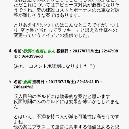
ただこれについてはアビューズ対策が必要になりそ
うですね。砦の建設コストとボーナスの比重など調
整が難しそうな案ではあります。
とりあえず思いつくのはこんなところですが、つま
り｢空き巣と当たってラッキー」と思える仕様への
変更っていうアイデアの提供でした。
名前:
砂漠の名無しさん
投稿日：2017/07/15(土) 22:47:08
ID：9c4d99ecd
(あれ、コメント承認制になりました？)
名前:
倉葉
投稿日：2017/07/15(土) 22:48:41
ID：
749ac0fc2
収入目的のギルドには効果的な案だと思います
反面戦闘のみのギルドには効果が薄いかもしれませ
ん
とはいえ、不満を持つ人が減る可能性は高そうです
よね
他の案にプラスして運営に具申する価値はあると思