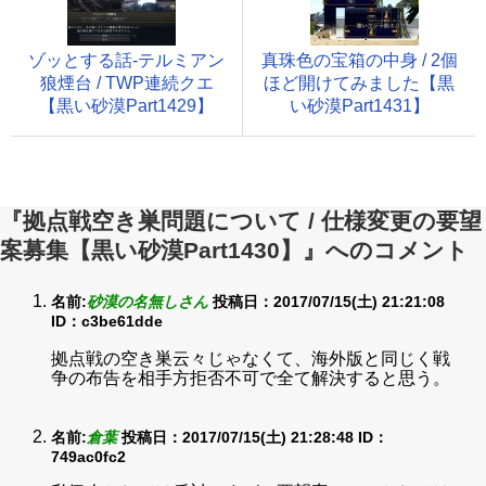
ゾッとする話-テルミアン
真珠色の宝箱の中身 / 2個
狼煙台 / TWP連続クエ
ほど開けてみました【黒
【黒い砂漠Part1429】
い砂漠Part1431】
『拠点戦空き巣問題について / 仕様変更の要望
案募集【黒い砂漠Part1430】』へのコメント
名前:
砂漠の名無しさん
投稿日：2017/07/15(土) 21:21:08
ID：c3be61dde
拠点戦の空き巣云々じゃなくて、海外版と同じく戦
争の布告を相手方拒否不可で全て解決すると思う。
名前:
倉葉
投稿日：2017/07/15(土) 21:28:48
ID：
749ac0fc2