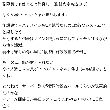
副隊長でも使えると尚良し。(集結命令も込みで)
なんか思いついたらまた追記します。
施設建てられるメイン砦1と施設なしの出城9なシステムだ
と楽しそう。
そうすると強豪はメイン砦を3段階にしてキッチリ守りなが
ら他を殲滅。
弱小は守りの薄い周辺1段階に施設設置で棒倒し。
あ、欠点。鯖が耐えられない。
今の人数じゃ全員が1つのチャンネルに集まるの無理ですも
んね。
となれば、サーバー別で5砦同時設置バトルくらいが現実的
なのかな。
というか開催日が毎日システムでこれやると税収も1日単
位？