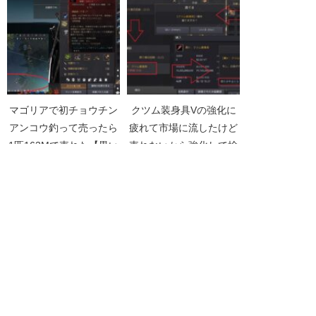
マゴリアで初チョウチン
クツム装身具Vの強化に
アンコウ釣って売ったら
疲れて市場に流したけど
1匹163Mで売れた【黒い
売れないから強化して捨
砂漠Part4476】
てた【黒い砂漠
Part3578】