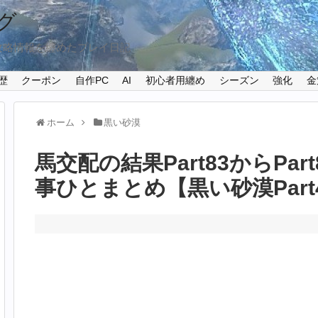
グ
攻略情報を纏めたプレイ日記
歴
クーポン
自作PC
AI
初心者用纏め
シーズン
強化
金
ホーム
黒い砂漠
馬交配の結果Part83からPa
事ひとまとめ【黒い砂漠Part4