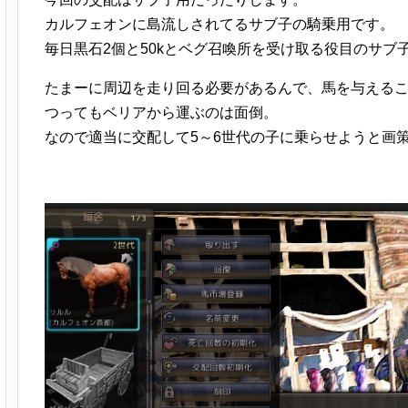
カルフェオンに島流しされてるサブ子の騎乗用です。
毎日黒石2個と50kとベグ召喚所を受け取る役目のサブ
たまーに周辺を走り回る必要があるんで、馬を与える
つってもベリアから運ぶのは面倒。
なので適当に交配して5～6世代の子に乗らせようと画