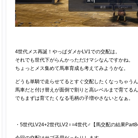
4世代メス再誕！やっぱダメかLV1での交配は。
それでも世代下がらんかっただけマシなんですかね。
ちょっとメス集めて馬車育成も考えてみようかな。
どうも単騎で走らせてるとすぐ交配したくなっちゃう
馬車だと付け替えが面倒で割りと高レベルまで育てる
でもまずは育てたくなる毛柄の子増やさないとなぁ。
・5世代LV24+2世代LV2♀=4世代♂【馬交配の結果Part8
今回の交配はサブ子用だったりします。