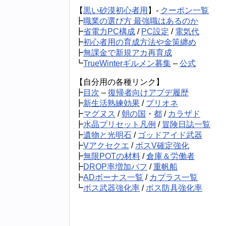
【
黒い砂漠初心者用
】-
クーポン一覧
┣
職業の選び方 最強職はあるのか
┣
省電力PC構成
/
PC設定
/
電気代
┣
初心者用の育成方法や金策纏め
┣
無課金で新規アカ再育成
┗
TrueWinterギルメン募集
–
公式
【自分用の各種リンク】
┣
目次
–
復帰者向けアプデ履歴
┣
新生活熟練効果
/
プリオネ
┣
マグヌス
/
朝の国
・
都
/
カラザド
┣
水晶プリセット凡例
/
冒険日誌一覧
┣
遺物と光明石
/
ゴッドアイド武器
┣
Vアクセクエ
/
ボスV確定強化
┣
無限POTの材料
/
倉庫＆労働者
┣
DROP率増加バフ
/
重帆船
┣
ADボーナス一覧
/
カプラス一覧
┗
ボス武器強化率
/
ボス防具強化率