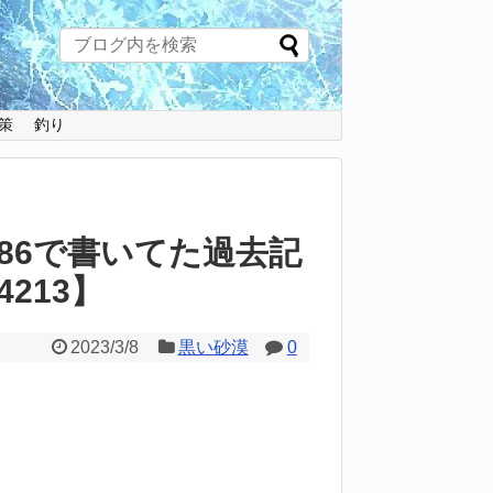
策
釣り
rt86で書いてた過去記
213】
2023/3/8
黒い砂漠
0