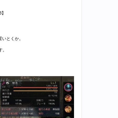
3】
置いとくか。
す。