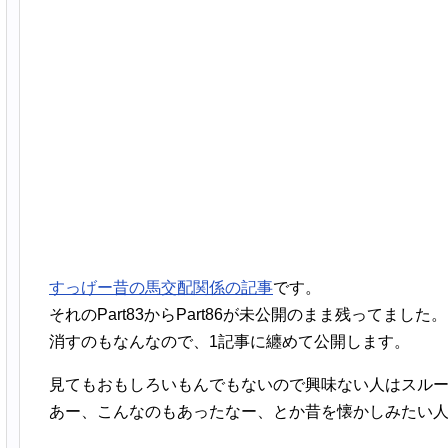
すっげー昔の馬交配関係の記事
です。
それのPart83からPart86が未公開のまま残ってました。
消すのもなんなので、1記事に纏めて公開します。
見てもおもしろいもんでもないので興味ない人はスル
あー、こんなのもあったなー、とか昔を懐かしみたい