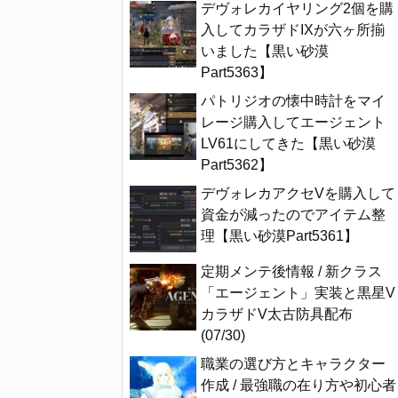
デヴォレカイヤリング2個を購
入してカラザドIXが六ヶ所揃
いました【黒い砂漠
Part5363】
パトリジオの懐中時計をマイ
レージ購入してエージェント
LV61にしてきた【黒い砂漠
Part5362】
デヴォレカアクセVを購入して
資金が減ったのでアイテム整
理【黒い砂漠Part5361】
定期メンテ後情報 / 新クラス
「エージェント」実装と黒星V
カラザドV太古防具配布
(07/30)
職業の選び方とキャラクター
作成 / 最強職の在り方や初心者