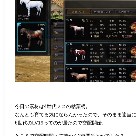
今日の素材は4世代メスの枯葉柄。
なんとも育てる気にならんかったので、そのまま適当
6世代のLV19ってのが居たので交配開始。
ところで交配時間って前から2時間半とかでした？