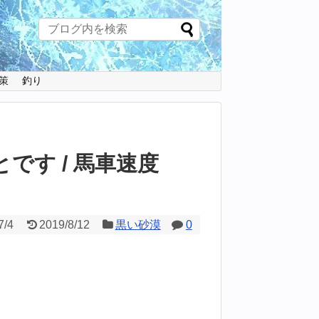
策
釣り
です / 馬車速度
】
7/4
2019/8/12
黒い砂漠
0