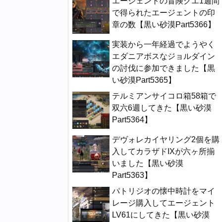
エージェントの冒険クエ1週間
で得られたエージェントの印
章の数【黒い砂漠Part5366】
実装から一年経過でようやく
エダニアボスなジョルダイン
の討伐に参加できました【黒
い砂漠Part5365】
テルミアンサイコロ箱58箱で
双六6週してきた【黒い砂漠
Part5364】
デヴォレカイヤリング2個を購
入してカラザドIXが六ヶ所揃
いました【黒い砂漠
Part5363】
パトリジオの懐中時計をマイ
レージ購入してエージェント
LV61にしてきた【黒い砂漠