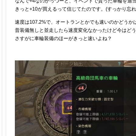
なんで+4なのかっつーと、イベントで貰った車輪を適
きっと+10が買えるって信じてたのです。(すっかり忘れ
速度は107.2%で、オートランとかでも速いのかどうか
昔装備無しと並走したら速度変化なかったけど今はど
さすがに車輪装備のほーがきっと速いよね？