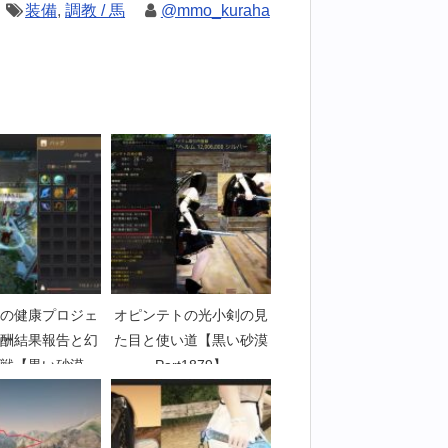
装備
,
調教 / 馬
@mmo_kuraha
の健康プロジェ
オピンテトの光小剣の見
酬結果報告と幻
た目と使い道【黒い砂漠
戦【黒い砂漠
Part1879】
art3229】