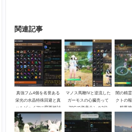
関連記事
真強フム4個を名誉ある
マノス馬鞭IVと逆流した
闇の精霊
栄光の水晶特殊回避と真
ガーモスの心臓売って
クトの報
ハルピュイアに変更検討
70Gで資産ランク3位
想馬挑
【黒い砂漠Part3905】
【黒い砂漠Part3266】
P