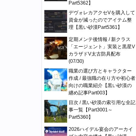
Part5362】
デヴォレカアクセVを購入して
資金が減ったのでアイテム整
理【黒い砂漠Part5361】
定期メンテ後情報 / 新クラス
「エージェント」実装と黒星V
カラザドV太古防具配布
(07/30)
職業の選び方とキャラクター
作成 / 最強職の在り方や初心者
向けの職業紹介【黒い砂漠の
纏め記事Part003】
目次 / 黒い砂漠の索引用な全記
事一覧【Part3001～
Part5360】
2026ハイデル宴会のアーカイ