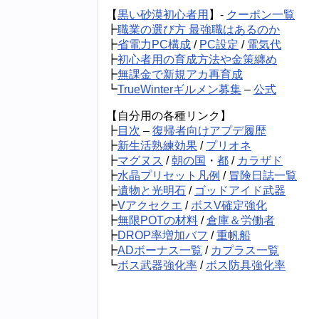
【
黒い砂漠初心者用
】-
クーポン一覧
┣
職業の選び方 最強職はあるのか
┣
省電力PC構成
/
PC設定
/
電気代
┣
初心者用の育成方法や金策纏め
┣
無課金で新規アカ再育成
┗
TrueWinterギルメン募集
–
公式
【自分用の各種リンク】
┣
目次
–
復帰者向けアプデ履歴
┣
新生活熟練効果
/
プリオネ
┣
マグヌス
/
朝の国
・
都
/
カラザド
┣
水晶プリセット凡例
/
冒険日誌一覧
┣
遺物と光明石
/
ゴッドアイド武器
┣
Vアクセクエ
/
ボスV確定強化
┣
無限POTの材料
/
倉庫＆労働者
┣
DROP率増加バフ
/
重帆船
┣
ADボーナス一覧
/
カプラス一覧
┗
ボス武器強化率
/
ボス防具強化率