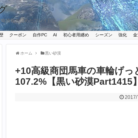
グ
攻略情報を纏めたプレイ日記
歴
クーポン
自作PC
AI
初心者用纏め
シーズン
強化
金
ホーム
黒い砂漠
+10高級商団馬車の車輪げっと
107.2%【黒い砂漠Part1415
2017/