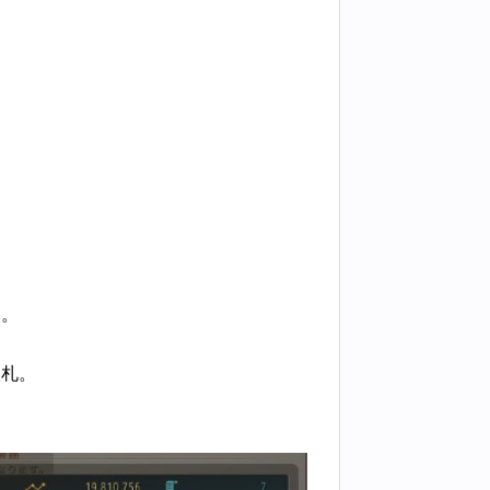
ジ。
入札。