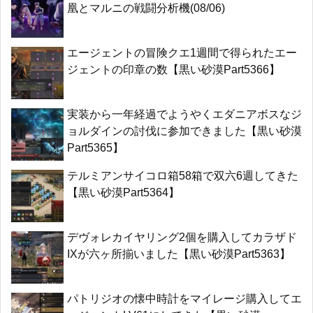
凰とマルニの戦闘分析機(08/06)
エージェントの冒険クエ1週間で得られたエー
ジェントの印章の数【黒い砂漠Part5366】
実装から一年経過でようやくエダニアボスなジ
ョルダインの討伐に参加できました【黒い砂漠
Part5365】
テルミアンサイコロ箱58箱で双六6週してきた
【黒い砂漠Part5364】
デヴォレカイヤリング2個を購入してカラザド
IXが六ヶ所揃いました【黒い砂漠Part5363】
パトリジオの懐中時計をマイレージ購入してエ