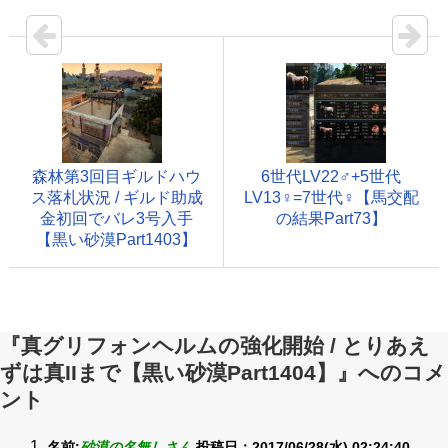
森林第3回目ギルドハウ
6世代LV22♂+5世代
ス落札状況 / ギルド助成
LV13♀=7世代♀【馬交配
金初回でバレ3号入手
の結果Part73】
【黒い砂漠Part1403】
『真グリフォンヘルムの強化開始 / とりあえ
ずは真IIまで【黒い砂漠Part1404】』へのコメ
ント
名前:
砂漠の名無しさん
投稿日：2017/06/28(水) 02:24:40