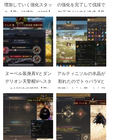
増加していく強化スタッ
の強化を完了して伐採で
ク【黒い砂漠Part1805】
加工道人LV2を達成【黒
い砂漠Part3671】
ヌーベル装身具Vとダン
アルティニソルの水晶が
デリオン天聖棍Vへスタ
割れたのでトゥバラVと
ック100位で挑戦【黒い
交換しようと思ったらア
砂漠Part2131】
ルティニソルIV成功【黒
い砂漠Part3762】