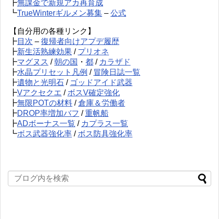
┣
無課金で新規アカ再育成
┗
TrueWinterギルメン募集
–
公式
【自分用の各種リンク】
┣
目次
–
復帰者向けアプデ履歴
┣
新生活熟練効果
/
プリオネ
┣
マグヌス
/
朝の国
・
都
/
カラザド
┣
水晶プリセット凡例
/
冒険日誌一覧
┣
遺物と光明石
/
ゴッドアイド武器
┣
Vアクセクエ
/
ボスV確定強化
┣
無限POTの材料
/
倉庫＆労働者
┣
DROP率増加バフ
/
重帆船
┣
ADボーナス一覧
/
カプラス一覧
┗
ボス武器強化率
/
ボス防具強化率