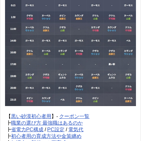
【
黒い砂漠初心者用
】-
クーポン一覧
┣
職業の選び方 最強職はあるのか
┣
省電力PC構成
/
PC設定
/
電気代
┣
初心者用の育成方法や金策纏め