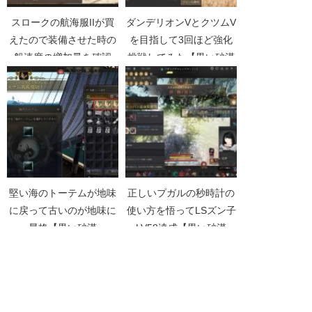
スロークの航海服IIが買
ダンデリオンVとクツムV
えたので装備させた時の
を目指して3回ほど強化
船速度の増加量を確認
挑戦してみた【黒い砂漠
【黒い砂漠Part2732】
Part3076】
堅い海のトーテムが地味
正しいプガルの秒時計の
に戻って古いのが地味に
使い方を悟ってLSズン子
昇格【黒い砂漠
LV58達成【黒い砂漠
Part1525】
Part3901】