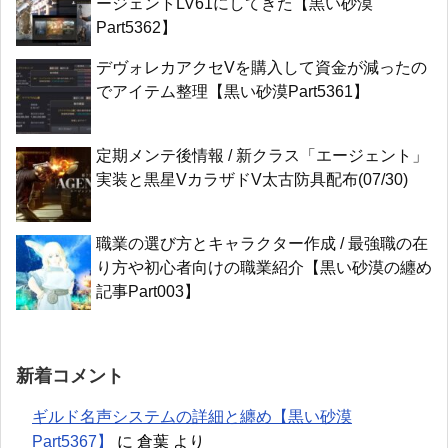
ージェントLV61にしてきた【黒い砂漠
Part5362】
デヴォレカアクセVを購入して資金が減ったの
でアイテム整理【黒い砂漠Part5361】
定期メンテ後情報 / 新クラス「エージェント」
実装と黒星VカラザドV太古防具配布(07/30)
職業の選び方とキャラクター作成 / 最強職の在
り方や初心者向けの職業紹介【黒い砂漠の纏め
記事Part003】
新着コメント
ギルド名声システムの詳細と纏め【黒い砂漠
Part5367】
に
倉葉
より