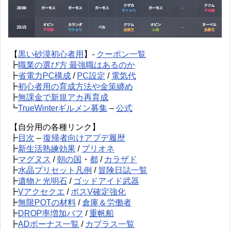
【
黒い砂漠初心者用
】-
クーポン一覧
┣
職業の選び方 最強職はあるのか
┣
省電力PC構成
/
PC設定
/
電気代
┣
初心者用の育成方法や金策纏め
┣
無課金で新規アカ再育成
┗
TrueWinterギルメン募集
–
公式
【自分用の各種リンク】
┣
目次
–
復帰者向けアプデ履歴
┣
新生活熟練効果
/
プリオネ
┣
マグヌス
/
朝の国
・
都
/
カラザド
┣
水晶プリセット凡例
/
冒険日誌一覧
┣
遺物と光明石
/
ゴッドアイド武器
┣
Vアクセクエ
/
ボスV確定強化
┣
無限POTの材料
/
倉庫＆労働者
┣
DROP率増加バフ
/
重帆船
┣
ADボーナス一覧
/
カプラス一覧