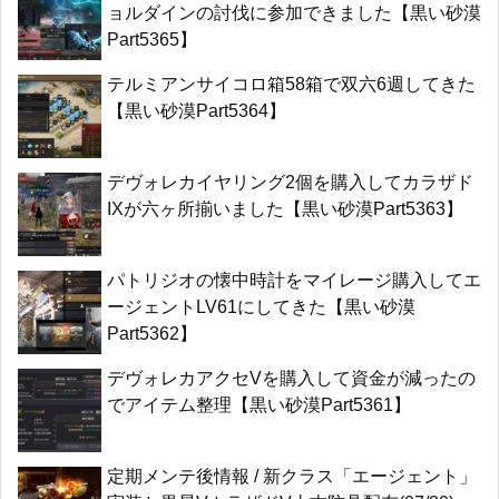
ョルダインの討伐に参加できました【黒い砂漠
Part5365】
テルミアンサイコロ箱58箱で双六6週してきた
【黒い砂漠Part5364】
デヴォレカイヤリング2個を購入してカラザド
IXが六ヶ所揃いました【黒い砂漠Part5363】
パトリジオの懐中時計をマイレージ購入してエ
ージェントLV61にしてきた【黒い砂漠
Part5362】
デヴォレカアクセVを購入して資金が減ったの
でアイテム整理【黒い砂漠Part5361】
定期メンテ後情報 / 新クラス「エージェント」