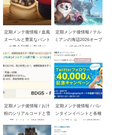
定期メンテ後情報 / 血風
定期メンテ後情報 / テル
ヌーベルと豊富なパント
ミアンの海辺2026オープ
の黄金印章と乳絞り
ンです(07/09)
(05/26)
定期メンテ後情報 / お汁
定期メンテ後情報 / バレ
粉のシリアルコードと雪
ンタインイベントと各種
花イベント(01/09)
シリアルコード(02/06)