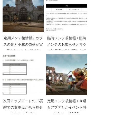
定期メンテ後情報 / カラ
臨時メンテ前情報 / 臨時
スの巣と不滅の奈落が実
メンテのお知らせとマク
装されました(07/15)
ロ利用者のBAN晒しと伝
承PV(5/8)
次回アップデートのLS覚
定期メンテ後情報 / 今週
醒での変更点がちら見せ
もアプデとかイベント特
されたようです
になしー(10/23)