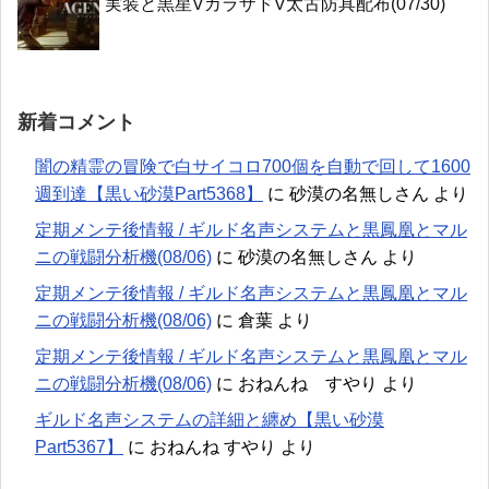
実装と黒星VカラザドV太古防具配布(07/30)
新着コメント
闇の精霊の冒険で白サイコロ700個を自動で回して1600
週到達【黒い砂漠Part5368】
に
砂漠の名無しさん
より
定期メンテ後情報 / ギルド名声システムと黒鳳凰とマル
ニの戦闘分析機(08/06)
に
砂漠の名無しさん
より
定期メンテ後情報 / ギルド名声システムと黒鳳凰とマル
ニの戦闘分析機(08/06)
に
倉葉
より
定期メンテ後情報 / ギルド名声システムと黒鳳凰とマル
ニの戦闘分析機(08/06)
に
おねんね すやり
より
ギルド名声システムの詳細と纏め【黒い砂漠
Part5367】
に
おねんね すやり
より