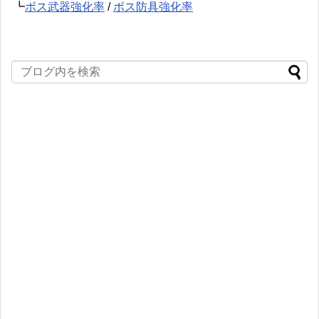
┗
ボス武器強化率
/
ボス防具強化率