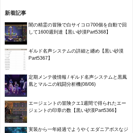
新着記事
闇の精霊の冒険で白サイコロ700個を自動で回
して1600週到達【黒い砂漠Part5368】
ギルド名声システムの詳細と纏め【黒い砂漠
Part5367】
定期メンテ後情報 / ギルド名声システムと黒鳳
凰とマルニの戦闘分析機(08/06)
エージェントの冒険クエ1週間で得られたエー
ジェントの印章の数【黒い砂漠Part5366】
実装から一年経過でようやくエダニアボスなジ