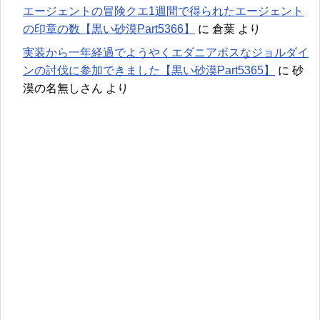
エージェントの冒険クエ1週間で得られたエージェント
の印章の数【黒い砂漠Part5366】
に
倉葉
より
実装から一年経過でようやくエダニアボスなジョルダイ
ンの討伐に参加できました【黒い砂漠Part5365】
に
砂
漠の名無しさん
より