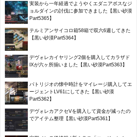
実装から一年経過でようやくエダニアボスなジ
ョルダインの討伐に参加できました【黒い砂漠
Part5365】
テルミアンサイコロ箱58箱で双六6週してきた
【黒い砂漠Part5364】
デヴォレカイヤリング2個を購入してカラザド
IXが六ヶ所揃いました【黒い砂漠Part5363】
パトリジオの懐中時計をマイレージ購入してエ
ージェントLV61にしてきた【黒い砂漠
Part5362】
デヴォレカアクセVを購入して資金が減ったの
でアイテム整理【黒い砂漠Part5361】