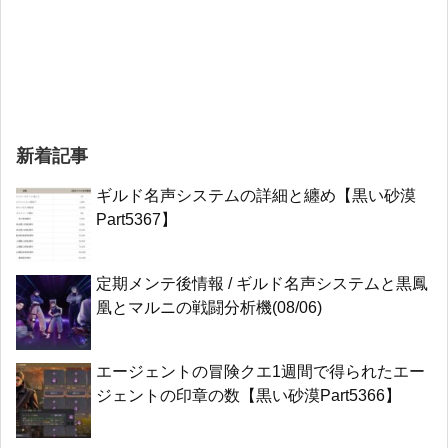
新着記事
ギルド名声システムの詳細と纏め【黒い砂漠
Part5367】
定期メンテ後情報 / ギルド名声システムと黒鳳
凰とマルニの戦闘分析機(08/06)
エージェントの冒険クエ1週間で得られたエー
ジェントの印章の数【黒い砂漠Part5366】