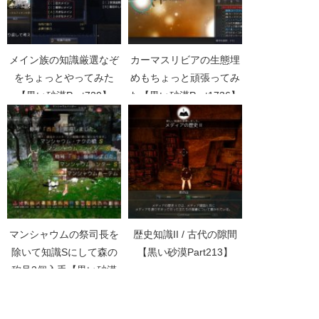
メイン族の知識厳選なぞ
カーマスリビアの生態埋
をちょっとやってみた
めもちょっと頑張ってみ
【黒い砂漠Part720】
た【黒い砂漠Part1736】
マンシャウムの祭司長を
歴史知識II / 古代の隙間
除いて知識Sにして森の
【黒い砂漠Part213】
称号3個入手【黒い砂漠
Part1967】