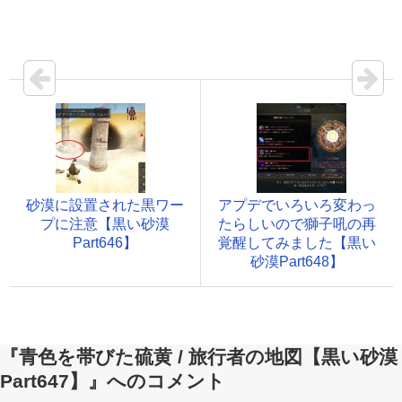
砂漠に設置された黒ワー
アプデでいろいろ変わっ
プに注意【黒い砂漠
たらしいので獅子吼の再
Part646】
覚醒してみました【黒い
砂漠Part648】
『青色を帯びた硫黄 / 旅行者の地図【黒い砂漠
Part647】』へのコメント