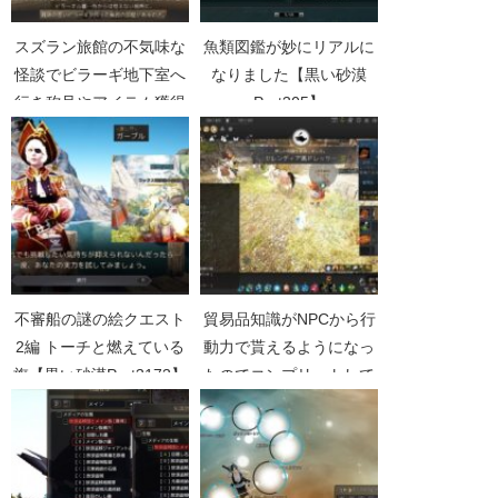
スズラン旅館の不気味な
魚類図鑑が妙にリアルに
怪談でビラーギ地下室へ
なりました【黒い砂漠
行き称号やアイテム獲得
Part305】
【黒い砂漠Part3453】
不審船の謎の絵クエスト
貿易品知識がNPCから行
2編 トーチと燃えている
動力で貰えるようになっ
旗【黒い砂漠Part3173】
たのでコンプリートして
きた【黒い砂漠
Part4258】