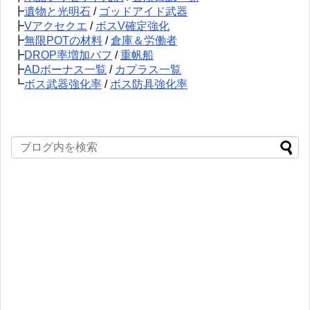
┣
遺物と光明石
/
ゴッドアイド武器
┣
Vアクセクエ
/
ボスV確定強化
┣
無限POTの材料
/
倉庫＆労働者
┣
DROP率増加バフ
/
重帆船
┣
ADボーナス一覧
/
カプラス一覧
┗
ボス武器強化率
/
ボス防具強化率