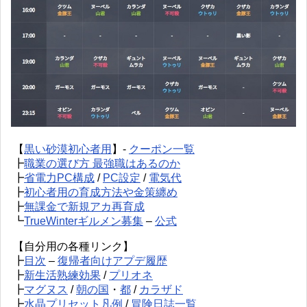
【
黒い砂漠初心者用
】-
クーポン一覧
┣
職業の選び方 最強職はあるのか
┣
省電力PC構成
/
PC設定
/
電気代
┣
初心者用の育成方法や金策纏め
┣
無課金で新規アカ再育成
┗
TrueWinterギルメン募集
–
公式
【自分用の各種リンク】
┣
目次
–
復帰者向けアプデ履歴
┣
新生活熟練効果
/
プリオネ
┣
マグヌス
/
朝の国
・
都
/
カラザド
┣
水晶プリセット凡例
/
冒険日誌一覧