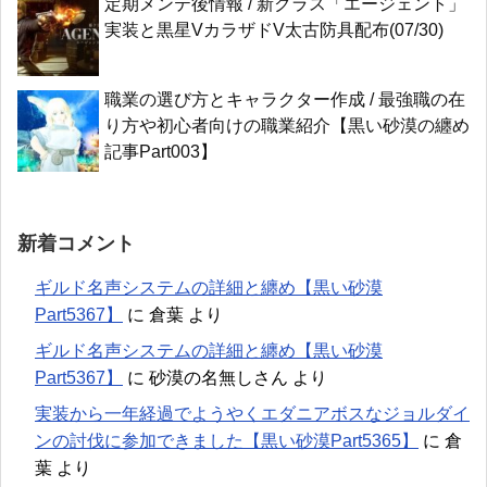
定期メンテ後情報 / 新クラス「エージェント」
実装と黒星VカラザドV太古防具配布(07/30)
職業の選び方とキャラクター作成 / 最強職の在
り方や初心者向けの職業紹介【黒い砂漠の纏め
記事Part003】
新着コメント
ギルド名声システムの詳細と纏め【黒い砂漠
Part5367】
に
倉葉
より
ギルド名声システムの詳細と纏め【黒い砂漠
Part5367】
に
砂漠の名無しさん
より
実装から一年経過でようやくエダニアボスなジョルダイ
ンの討伐に参加できました【黒い砂漠Part5365】
に
倉
葉
より