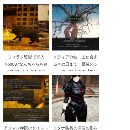
フレハラウの行動力吸収
【黒い砂漠Part1443】
攻撃【黒い砂漠
Part4773】
フィラク監獄で罪人
メディア分岐「また会え
No8897なんちゃらを連
るその日まで」最後のシ
れて来いとか言われた
ュラウド騎士団編【黒い
【黒い砂漠Part1368】
砂漠Part2414】
アクマン寺院のクエスト
エダナ防具の深淵の影を