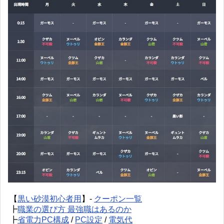
【
黒い砂漠初心者用
】-
クーポン一覧
┣
職業の選び方 最強職はあるのか
┣
省電力PC構成
/
PC設定
/
電気代