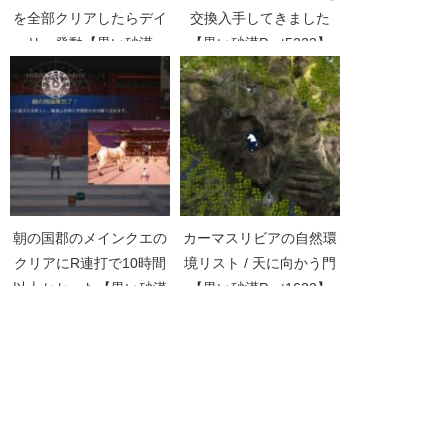
を全部クリアしたらデイ
交換入手してきました
リー発動【黒い砂漠
【黒い砂漠Part5223】
Part1970】
朝の国郡のメインクエの
カーマスリビアの自然環
クリアにR連打で10時間
境リスト / 天に向かう門
以上かかった【黒い砂漠
【黒い砂漠Part1622】
Part4856】