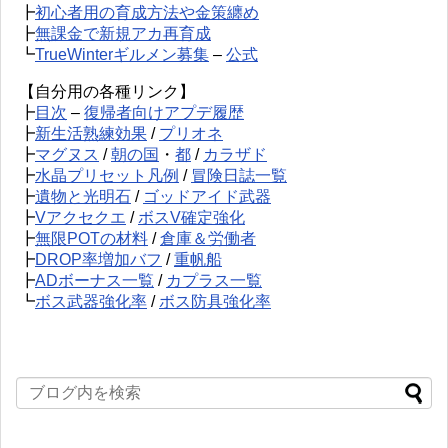
┣
初心者用の育成方法や金策纏め
┣
無課金で新規アカ再育成
┗
TrueWinterギルメン募集
–
公式
【自分用の各種リンク】
┣
目次
–
復帰者向けアプデ履歴
┣
新生活熟練効果
/
プリオネ
┣
マグヌス
/
朝の国
・
都
/
カラザド
┣
水晶プリセット凡例
/
冒険日誌一覧
┣
遺物と光明石
/
ゴッドアイド武器
┣
Vアクセクエ
/
ボスV確定強化
┣
無限POTの材料
/
倉庫＆労働者
┣
DROP率増加バフ
/
重帆船
┣
ADボーナス一覧
/
カプラス一覧
┗
ボス武器強化率
/
ボス防具強化率