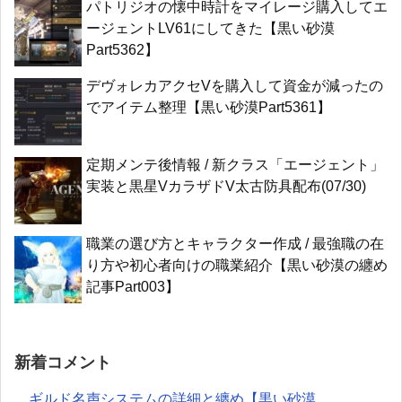
パトリジオの懐中時計をマイレージ購入してエ
ージェントLV61にしてきた【黒い砂漠
Part5362】
デヴォレカアクセVを購入して資金が減ったの
でアイテム整理【黒い砂漠Part5361】
定期メンテ後情報 / 新クラス「エージェント」
実装と黒星VカラザドV太古防具配布(07/30)
職業の選び方とキャラクター作成 / 最強職の在
り方や初心者向けの職業紹介【黒い砂漠の纏め
記事Part003】
新着コメント
ギルド名声システムの詳細と纏め【黒い砂漠