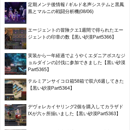
定期メンテ後情報 / ギルド名声システムと黒鳳
凰とマルニの戦闘分析機(08/06)
エージェントの冒険クエ1週間で得られたエー
ジェントの印章の数【黒い砂漠Part5366】
実装から一年経過でようやくエダニアボスなジ
ョルダインの討伐に参加できました【黒い砂漠
Part5365】
テルミアンサイコロ箱58箱で双六6週してきた
【黒い砂漠Part5364】
デヴォレカイヤリング2個を購入してカラザド
IXが六ヶ所揃いました【黒い砂漠Part5363】