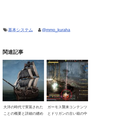
基本システム
@mmo_kuraha
関連記事
大洋の時代で実装された
ガーモス襲来コンテンツ
ことの概要と詳細の纏め
とドリガンの古い箱の中