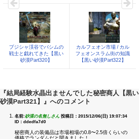
プジシャ渓谷でバシムの
カルフェオン市場 / カル
戦士と戯れてきた【黒い
フェオンスラム街の知識
砂漠Part320】
【黒い砂漠Part322】
『結局経験水晶出ませんでした秘密商人【黒い
砂漠Part321】』へのコメント
名前:
砂漠の名無しさん
投稿日：2015/12/06(日) 19:07:34
ID：ddedfa7d0
秘密商人の装備品は市場相場の0.8〜2.5倍くらいの
価格でランダムだと聞きました！