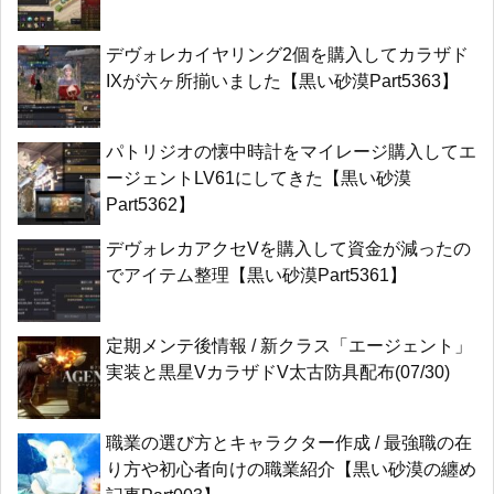
デヴォレカイヤリング2個を購入してカラザド
IXが六ヶ所揃いました【黒い砂漠Part5363】
パトリジオの懐中時計をマイレージ購入してエ
ージェントLV61にしてきた【黒い砂漠
Part5362】
デヴォレカアクセVを購入して資金が減ったの
でアイテム整理【黒い砂漠Part5361】
定期メンテ後情報 / 新クラス「エージェント」
実装と黒星VカラザドV太古防具配布(07/30)
職業の選び方とキャラクター作成 / 最強職の在
り方や初心者向けの職業紹介【黒い砂漠の纏め