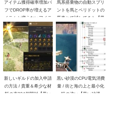
アイテム獲得確率増加バ
馬系搭乗物の自動スプリ
フでDROP率が増えるア
ントを馬とペリドットの
イテムと増えないアイテ
馬車とで試してきた【黒
ム【黒い砂漠Part3436】
い砂漠Part3409】
新しいギルドの加入申請
黒い砂漠のCPU電気消費
の方法 / 貴重＆希少な材
量 / 街と海の上と最小化
料の束224個開封【黒い
時の違い【黒い砂漠
砂漠Part3613】
Part2964】