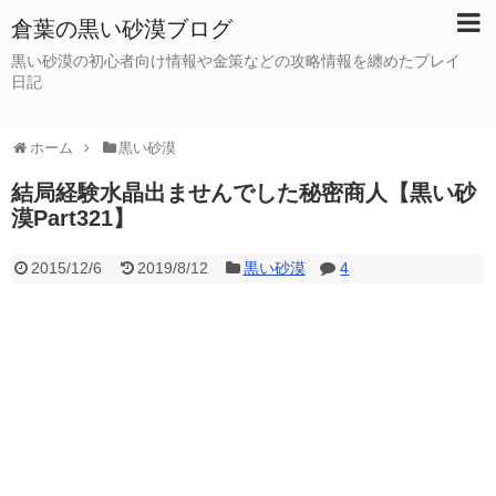
倉葉の黒い砂漠ブログ
黒い砂漠の初心者向け情報や金策などの攻略情報を纏めたプレイ
日記
ホーム
黒い砂漠
結局経験水晶出ませんでした秘密商人【黒い砂
漠Part321】
2015/12/6
2019/8/12
黒い砂漠
4