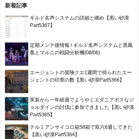
新着記事
ギルド名声システムの詳細と纏め【黒い砂漠
Part5367】
定期メンテ後情報 / ギルド名声システムと黒鳳
凰とマルニの戦闘分析機(08/06)
エージェントの冒険クエ1週間で得られたエー
ジェントの印章の数【黒い砂漠Part5366】
実装から一年経過でようやくエダニアボスなジ
ョルダインの討伐に参加できました【黒い砂漠
Part5365】
テルミアンサイコロ箱58箱で双六6週してきた
【黒い砂漠Part5364】