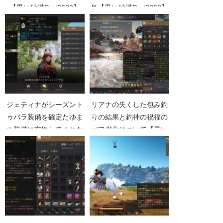
【黒い砂漠Part2680】
身【黒い砂漠Part2368】
ジェティナがシーズント
リアナの失くした包み釣
ゥバラ装備を確定たゆま
りの結果と釣神の祝福の
ぬ装備に交換してくれな
バフ劣化について【黒い
い件【黒い砂漠
砂漠Part4176】
Part3831】