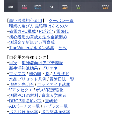
【
黒い砂漠初心者用
】-
クーポン一覧
┣
職業の選び方 最強職はあるのか
┣
省電力PC構成
/
PC設定
/
電気代
┣
初心者用の育成方法や金策纏め
┣
無課金で新規アカ再育成
┗
TrueWinterギルメン募集
–
公式
【自分用の各種リンク】
┣
目次
–
復帰者向けアプデ履歴
┣
新生活熟練効果
/
プリオネ
┣
マグヌス
/
朝の国
・
都
/
カラザド
┣
水晶プリセット凡例
/
冒険日誌一覧
┣
遺物と光明石
/
ゴッドアイド武器
┣
Vアクセクエ
/
ボスV確定強化
┣
無限POTの材料
/
倉庫＆労働者
┣
DROP率増加バフ
/
重帆船
┣
ADボーナス一覧
/
カプラス一覧
┗
ボス武器強化率
/
ボス防具強化率