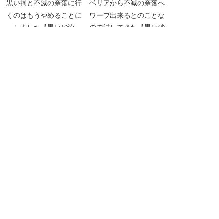
黒い祠と不滅の奈落に行
ベリアから不滅の奈落へ
くのはもうやめることに
ワープ出来るとのことな
しました【黒い砂漠
ので試してきた【黒い砂
Part5267】
漠Part3172】