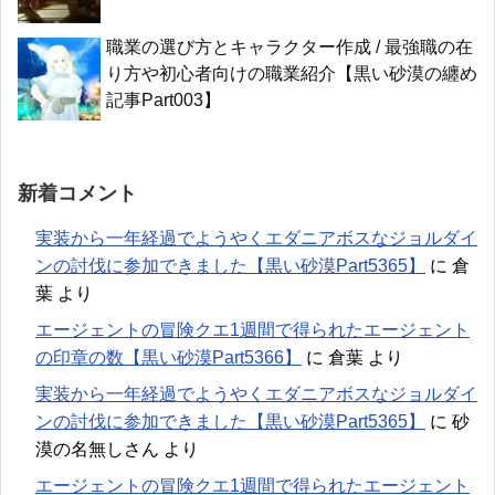
職業の選び方とキャラクター作成 / 最強職の在
り方や初心者向けの職業紹介【黒い砂漠の纏め
記事Part003】
新着コメント
実装から一年経過でようやくエダニアボスなジョルダイ
ンの討伐に参加できました【黒い砂漠Part5365】
に
倉
葉
より
エージェントの冒険クエ1週間で得られたエージェント
の印章の数【黒い砂漠Part5366】
に
倉葉
より
実装から一年経過でようやくエダニアボスなジョルダイ
ンの討伐に参加できました【黒い砂漠Part5365】
に
砂
漠の名無しさん
より
エージェントの冒険クエ1週間で得られたエージェント