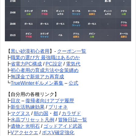
【
黒い砂漠初心者用
】-
クーポン一覧
┣
職業の選び方 最強職はあるのか
┣
省電力PC構成
/
PC設定
/
電気代
┣
初心者用の育成方法や金策纏め
┣
無課金で新規アカ再育成
┗
TrueWinterギルメン募集
–
公式
【自分用の各種リンク】
┣
目次
–
復帰者向けアプデ履歴
┣
新生活熟練効果
/
プリオネ
┣
マグヌス
/
朝の国
・
都
/
カラザド
┣
水晶プリセット凡例
/
冒険日誌一覧
┣
遺物と光明石
/
ゴッドアイド武器
┣
Vアクセクエ
/
ボスV確定強化