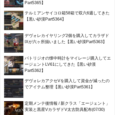
Part5365】
テルミアンサイコロ箱58箱で双六6週してきた
【黒い砂漠Part5364】
デヴォレカイヤリング2個を購入してカラザド
IXが六ヶ所揃いました【黒い砂漠Part5363】
パトリジオの懐中時計をマイレージ購入してエ
ージェントLV61にしてきた【黒い砂漠
Part5362】
デヴォレカアクセVを購入して資金が減ったの
でアイテム整理【黒い砂漠Part5361】
定期メンテ後情報 / 新クラス「エージェント」
実装と黒星VカラザドV太古防具配布(07/30)