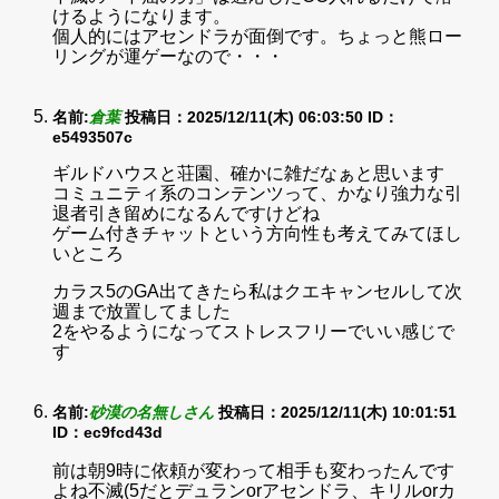
けるようになります。
個人的にはアセンドラが面倒です。ちょっと熊ロー
リングが運ゲーなので・・・
名前:
倉葉
投稿日：2025/12/11(木) 06:03:50
ID：
e5493507c
ギルドハウスと荘園、確かに雑だなぁと思います
コミュニティ系のコンテンツって、かなり強力な引
退者引き留めになるんですけどね
ゲーム付きチャットという方向性も考えてみてほし
いところ
カラス5のGA出てきたら私はクエキャンセルして次
週まで放置してました
2をやるようになってストレスフリーでいい感じで
す
名前:
砂漠の名無しさん
投稿日：2025/12/11(木) 10:01:51
ID：ec9fcd43d
前は朝9時に依頼が変わって相手も変わったんです
よね不滅(5だとデュランorアセンドラ、キリルorカ