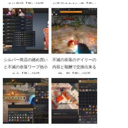
さり突破【黒い砂漠
が表示されない件【黒い
Part4874】
砂漠Part4817】
シルバー商店の纏め買い
不滅の奈落のデイリーの
と不滅の奈落ワープ他小
内容と報酬で交換出来る
ネタ【黒い砂漠
物一覧【黒い砂漠
Part4296】
Part3137】