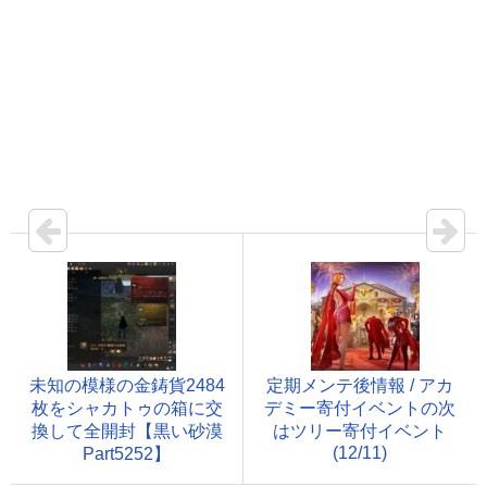
未知の模様の金鋳貨2484
定期メンテ後情報 / アカ
枚をシャカトゥの箱に交
デミー寄付イベントの次
換して全開封【黒い砂漠
はツリー寄付イベント
(12/11)
Part5252】