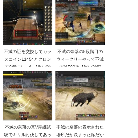
不滅の証を交換してカラ
不滅の奈落の5段階目の
スコイン11454とクロン
ウィークリーやって不滅
石9個になった【黒い砂
の証500枚【黒い砂漠
漠Part5031】
Part5156】
不滅の奈落の真V昇級試
不滅の奈落の表示された
験でキリル討伐してあっ
場所だか決まった席だか