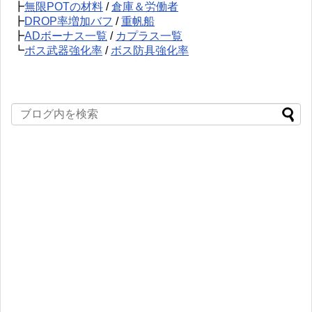
┣
無限POTの材料
/
倉庫＆労働者
┣
DROP率増加バフ
/
重帆船
┣
ADボーナス一覧
/
カプラス一覧
┗
ボス武器強化率
/
ボス防具強化率