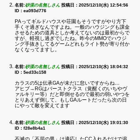
名前:
砂漠の名無しさん
投稿日：2025/12/10(水) 12:54:56
ID：ea093d776
PAってギルドハウスや荘園もそうですがやり方下
手くそ過ぎなんですよね。一般のハウジングも課金
させるための道具としか考えてないのは最初からで
すが、軽視し過ぎでしたね。昨今のMMOでハウジ
ング手抜きしてるゲームどれもライト勢が寄り付か
なくなってますし。
名前:
砂漠の名無しさん
投稿日：2025/12/10(水) 18:04:32
ID：5ed33c158
カラスの5は伝承GAが未だに怠いですからね…
アヒブ→RGはバーストクラス（覚醒くのいちやヴ
ァルキリー等）だと即倒せるので最初の弱いやつを
とりあえず倒して、もしGAルートだったら次の日
にやって敵を変えてます
名前:
砂漠の名無しさん
投稿日：2025/12/10(水) 19:01:30
ID：f28e8b4a1
不滅の「不屈の男」は適応したCC入れるだけで溶