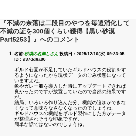
『不滅の奈落は二段目のやつを毎週消化して
不滅の証を300個くらい獲得【黒い砂漠
Part5253】』へのコメント
名前:
砂漠の名無しさん
投稿日：2025/12/10(水) 09:33:05
ID：d37dd6a80
ギルド荘園が不足していたギルドハウスの役割をす
るようになったから現状データのごみ状態になって
いますよね。
象やガレー船を導入した時にアップデートできれば
良かったのですが放置していたので当然の結果です
が。
結局、いろいろ作り込んだ分、機能の追加ができな
くなって意味をなさなくなったのでしょうね。
ギルドハウスの機能をギルド製作にした方がデータ
が整理されそうな印象ですが、
簡単な話ではないのでしょうね。