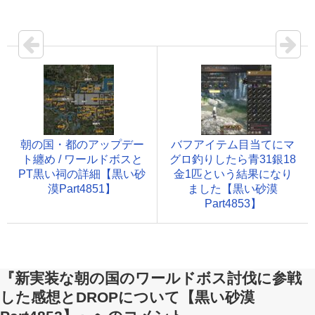
朝の国・都のアップデー
バフアイテム目当てにマ
ト纏め / ワールドボスと
グロ釣りしたら青31銀18
PT黒い祠の詳細【黒い砂
金1匹という結果になり
漠Part4851】
ました【黒い砂漠
Part4853】
『新実装な朝の国のワールドボス討伐に参戦
した感想とDROPについて【黒い砂漠