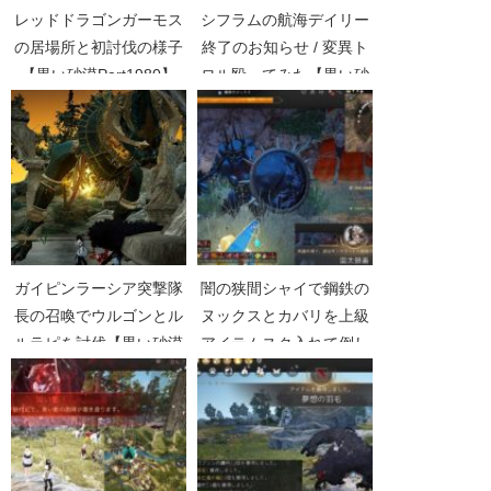
レッドドラゴンガーモス
シフラムの航海デイリー
の居場所と初討伐の様子
終了のお知らせ / 変異ト
【黒い砂漠Part1980】
ロル殴ってみた【黒い砂
漠Part1286】
ガイピンラーシア突撃隊
闇の狭間シャイで鋼鉄の
長の召喚でウルゴンとル
ヌックスとカバリを上級
ルラピを討伐【黒い砂漠
アイテムスク入れて倒し
Part1629】
てきた【黒い砂漠
Part2961】