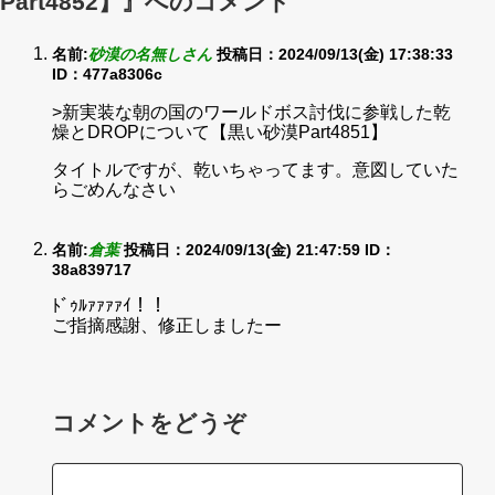
Part4852】』へのコメント
名前:
砂漠の名無しさん
投稿日：2024/09/13(金) 17:38:33
ID：477a8306c
>新実装な朝の国のワールドボス討伐に参戦した乾
燥とDROPについて【黒い砂漠Part4851】
タイトルですが、乾いちゃってます。意図していた
らごめんなさい
名前:
倉葉
投稿日：2024/09/13(金) 21:47:59
ID：
38a839717
ﾄﾞｩﾙｧｧｧｧｲ！！
ご指摘感謝、修正しましたー
コメントをどうぞ