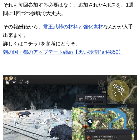
それも毎回参加する必要はなく、追加された4ボスを、1週
間に1回づつ参戦で大丈夫。
その報酬箱から、
君王武器の材料と強化素材
なんかが入手
出来ます。
詳しくはコチラ↓を参考にどうぞ。
朝の国・都のアップデート纏め【黒い砂漠Part4850】