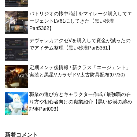
パトリジオの懐中時計をマイレージ購入してエ
ージェントLV61にしてきた【黒い砂漠
Part5362】
デヴォレカアクセVを購入して資金が減ったの
でアイテム整理【黒い砂漠Part5361】
定期メンテ後情報 / 新クラス「エージェント」
実装と黒星VカラザドV太古防具配布(07/30)
職業の選び方とキャラクター作成 / 最強職の在
り方や初心者向けの職業紹介【黒い砂漠の纏め
記事Part003】
新着コメント