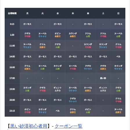
【
黒い砂漠初心者用
】-
クーポン一覧