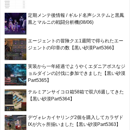
定期メンテ後情報 / ギルド名声システムと黒鳳
凰とマルニの戦闘分析機(08/06)
エージェントの冒険クエ1週間で得られたエー
ジェントの印章の数【黒い砂漠Part5366】
実装から一年経過でようやくエダニアボスなジ
ョルダインの討伐に参加できました【黒い砂漠
Part5365】
テルミアンサイコロ箱58箱で双六6週してきた
【黒い砂漠Part5364】
デヴォレカイヤリング2個を購入してカラザド
IXが六ヶ所揃いました【黒い砂漠Part5363】