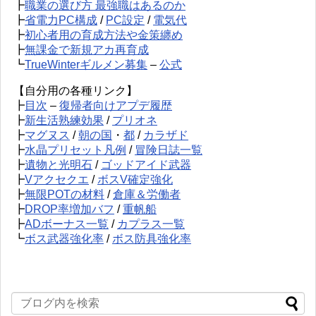
┣
職業の選び方 最強職はあるのか
┣
省電力PC構成
/
PC設定
/
電気代
┣
初心者用の育成方法や金策纏め
┣
無課金で新規アカ再育成
┗
TrueWinterギルメン募集
–
公式
【自分用の各種リンク】
┣
目次
–
復帰者向けアプデ履歴
┣
新生活熟練効果
/
プリオネ
┣
マグヌス
/
朝の国
・
都
/
カラザド
┣
水晶プリセット凡例
/
冒険日誌一覧
┣
遺物と光明石
/
ゴッドアイド武器
┣
Vアクセクエ
/
ボスV確定強化
┣
無限POTの材料
/
倉庫＆労働者
┣
DROP率増加バフ
/
重帆船
┣
ADボーナス一覧
/
カプラス一覧
┗
ボス武器強化率
/
ボス防具強化率