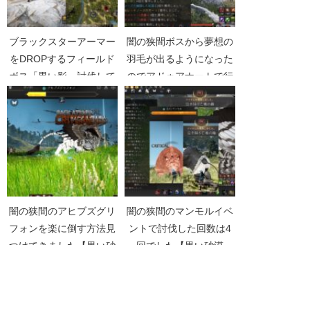
ブラックスターアーマー
闇の狭間ボスから夢想の
をDROPするフィールド
羽毛が出るようになった
ボス「黒い影」討伐して
のでアドゥアナートで行
きた【黒い砂漠
ってきた【黒い砂漠
Part3589】
Part4540】
闇の狭間のアヒブズグリ
闇の狭間のマンモルイベ
フォンを楽に倒す方法見
ントで討伐した回数は4
つけてきました【黒い砂
回でした【黒い砂漠
漠Part2651】
Part5100】