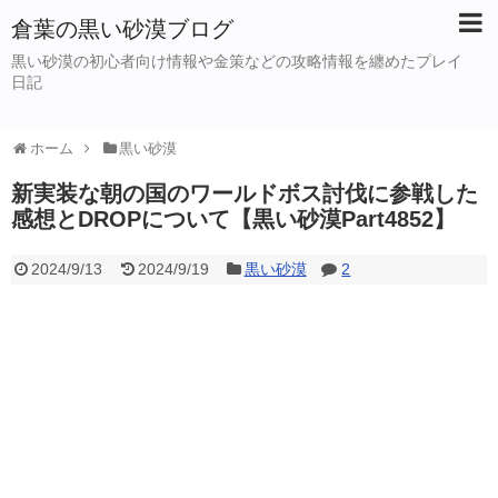
倉葉の黒い砂漠ブログ
黒い砂漠の初心者向け情報や金策などの攻略情報を纏めたプレイ
日記
ホーム
黒い砂漠
新実装な朝の国のワールドボス討伐に参戦した
感想とDROPについて【黒い砂漠Part4852】
2024/9/13
2024/9/19
黒い砂漠
2