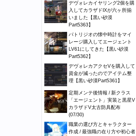
デヴォレカイヤリング2個を購
入してカラザドIXが六ヶ所揃
いました【黒い砂漠
Part5363】
パトリジオの懐中時計をマイ
レージ購入してエージェント
LV61にしてきた【黒い砂漠
Part5362】
デヴォレカアクセVを購入して
資金が減ったのでアイテム整
理【黒い砂漠Part5361】
定期メンテ後情報 / 新クラス
「エージェント」実装と黒星V
カラザドV太古防具配布
(07/30)
職業の選び方とキャラクター
作成 / 最強職の在り方や初心者