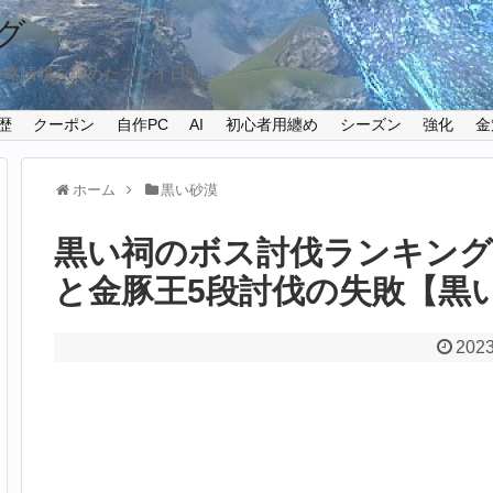
グ
攻略情報を纏めたプレイ日記
歴
クーポン
自作PC
AI
初心者用纏め
シーズン
強化
金
ホーム
黒い砂漠
黒い祠のボス討伐ランキング
と金豚王5段討伐の失敗【黒い砂
2023