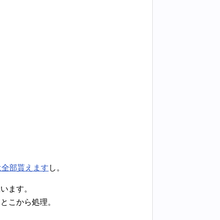
。
は全部貰えます
し。
思います。
るとこから処理。