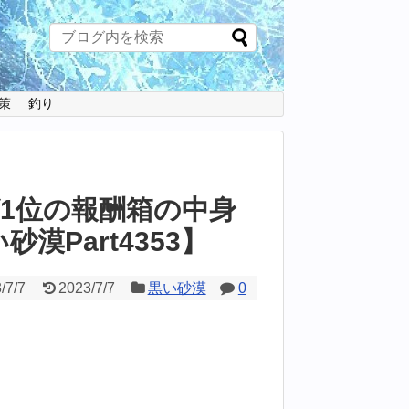
策
釣り
1位の報酬箱の中身
漠Part4353】
/7/7
2023/7/7
黒い砂漠
0