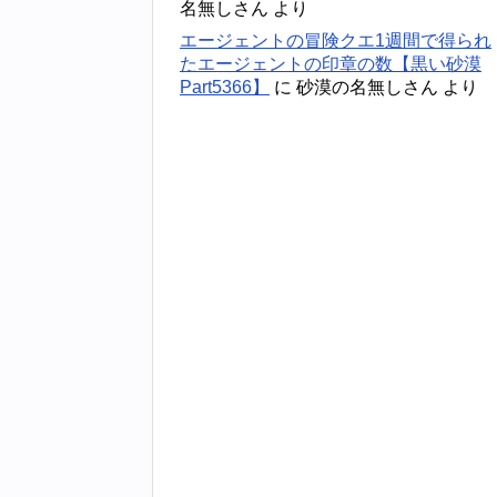
名無しさん
より
エージェントの冒険クエ1週間で得られ
たエージェントの印章の数【黒い砂漠
Part5366】
に
砂漠の名無しさん
より