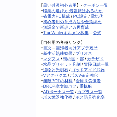
【
黒い砂漠初心者用
】-
クーポン一覧
┣
職業の選び方 最強職はあるのか
┣
省電力PC構成
/
PC設定
/
電気代
┣
初心者用の育成方法や金策纏め
┣
無課金で新規アカ再育成
┗
TrueWinterギルメン募集
–
公式
【自分用の各種リンク】
┣
目次
–
復帰者向けアプデ履歴
┣
新生活熟練効果
/
プリオネ
┣
マグヌス
/
朝の国
・
都
/
カラザド
┣
水晶プリセット凡例
/
冒険日誌一覧
┣
遺物と光明石
/
ゴッドアイド武器
┣
Vアクセクエ
/
ボスV確定強化
┣
無限POTの材料
/
倉庫＆労働者
┣
DROP率増加バフ
/
重帆船
┣
ADボーナス一覧
/
カプラス一覧
┗
ボス武器強化率
/
ボス防具強化率