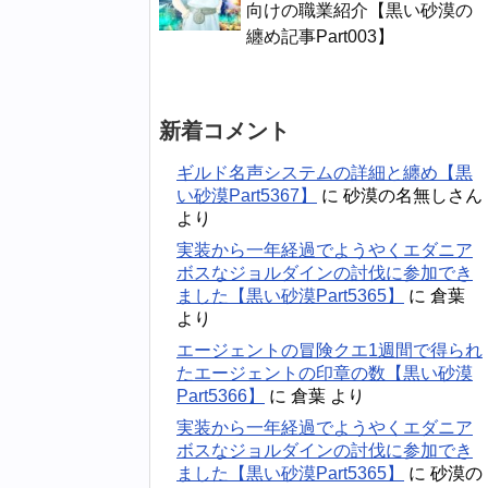
向けの職業紹介【黒い砂漠の
纏め記事Part003】
新着コメント
ギルド名声システムの詳細と纏め【黒
い砂漠Part5367】
に
砂漠の名無しさん
より
実装から一年経過でようやくエダニア
ボスなジョルダインの討伐に参加でき
ました【黒い砂漠Part5365】
に
倉葉
より
エージェントの冒険クエ1週間で得られ
たエージェントの印章の数【黒い砂漠
Part5366】
に
倉葉
より
実装から一年経過でようやくエダニア
ボスなジョルダインの討伐に参加でき
ました【黒い砂漠Part5365】
に
砂漠の