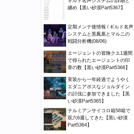
ギルド名声システムの詳細と
纏め【黒い砂漠Part5367】
定期メンテ後情報 / ギルド名声
システムと黒鳳凰とマルニの
戦闘分析機(08/06)
エージェントの冒険クエ1週間
で得られたエージェントの印
章の数【黒い砂漠Part5366】
実装から一年経過でようやく
エダニアボスなジョルダイン
の討伐に参加できました【黒
い砂漠Part5365】
テルミアンサイコロ箱58箱で
双六6週してきた【黒い砂漠
Part5364】