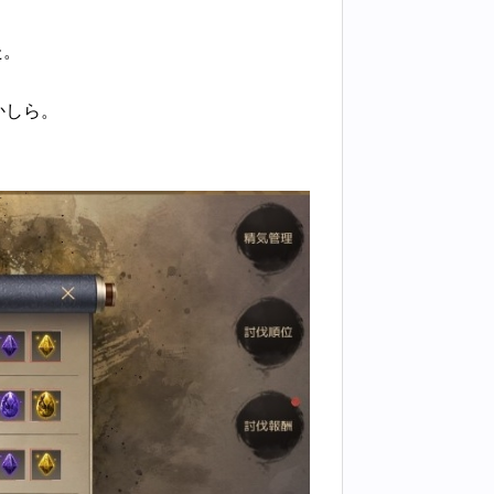
た。
かしら。