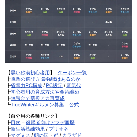
【
黒い砂漠初心者用
】-
クーポン一覧
┣
職業の選び方 最強職はあるのか
┣
省電力PC構成
/
PC設定
/
電気代
┣
初心者用の育成方法や金策纏め
┣
無課金で新規アカ再育成
┗
TrueWinterギルメン募集
–
公式
【自分用の各種リンク】
┣
目次
–
復帰者向けアプデ履歴
┣
新生活熟練効果
/
プリオネ
┣
マグヌス
/
朝の国
・
都
/
カラザド