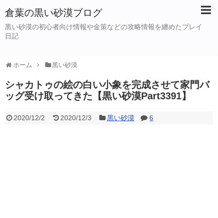
倉葉の黒い砂漠ブログ
黒い砂漠の初心者向け情報や金策などの攻略情報を纏めたプレイ
日記
ホーム
黒い砂漠
シャカトゥの絵の白い小象を完成させて家門バ
ッグ受け取ってきた【黒い砂漠Part3391】
2020/12/2
2020/12/3
黒い砂漠
6