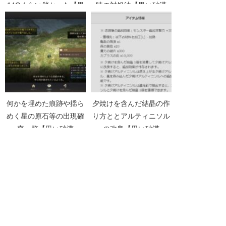
14Gくらい儲かった【黒
時の対処法【黒い砂漠
い砂漠Part4180】
Part4915】
何かを埋めた痕跡や揺ら
夕焼けを含んだ結晶の作
めく星の原石等の出現確
り方ととアルティニソル
率一覧【黒い砂漠
の改良【黒い砂漠
Part4699】
Part4535】