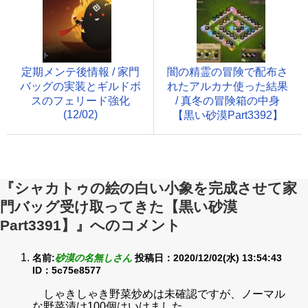
定期メンテ後情報 / 家門
闇の精霊の冒険で配布さ
バッグの実装とギルドボ
れたアルカナ使った結果
スのフェリード強化
/ 真冬の冒険箱の中身
(12/02)
【黒い砂漠Part3392】
『シャカトゥの絵の白い小象を完成させて家
門バッグ受け取ってきた【黒い砂漠
Part3391】』へのコメント
名前:
砂漠の名無しさん
投稿日：2020/12/02(水) 13:54:43
ID：5c75e8577
しゃきしゃき野菜炒めは未確認ですが、ノーマル
な野菜漬け100個はいけました。