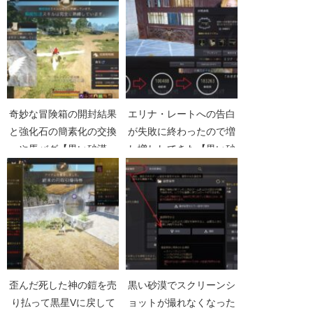
Part5158】
奇妙な冒険箱の開封結果
エリナ・レートへの告白
と強化石の簡素化の交換
が失敗に終わったので増
や馬バグ【黒い砂漠
し増ししてきた【黒い砂
Part4696】
漠Part2563】
歪んだ死した神の鎧を売
黒い砂漠でスクリーンシ
り払って黒星Vに戻して
ョットが撮れなくなった