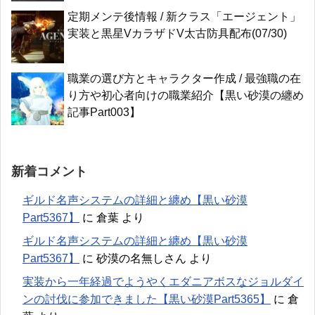
定期メンテ後情報 / 新クラス「エージェント」
実装と黒星VカラザドV太古防具配布(07/30)
職業の選び方とキャラクター作成 / 最強職の在
り方や初心者向けの職業紹介【黒い砂漠の纏め
記事Part003】
新着コメント
ギルド名声システムの詳細と纏め【黒い砂漠
Part5367】
に
倉葉
より
ギルド名声システムの詳細と纏め【黒い砂漠
Part5367】
に
砂漠の名無しさん
より
実装から一年経過でようやくエダニアボスなジョルダイ
ンの討伐に参加できました【黒い砂漠Part5365】
に
倉