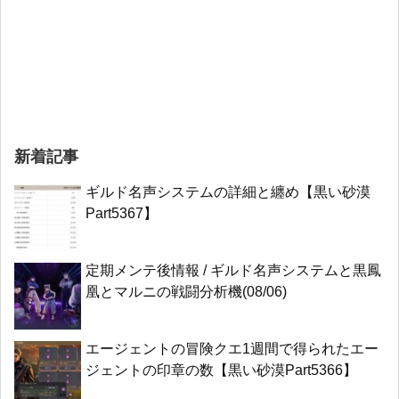
新着記事
ギルド名声システムの詳細と纏め【黒い砂漠
Part5367】
定期メンテ後情報 / ギルド名声システムと黒鳳
凰とマルニの戦闘分析機(08/06)
エージェントの冒険クエ1週間で得られたエー
ジェントの印章の数【黒い砂漠Part5366】