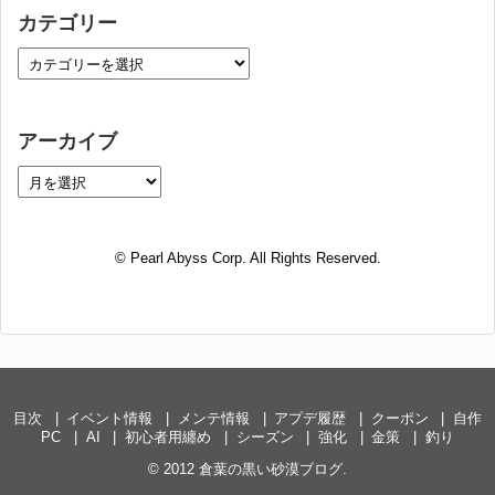
カテゴリー
アーカイブ
© Pearl Abyss Corp. All Rights Reserved.
目次
イベント情報
メンテ情報
アプデ履歴
クーポン
自作
PC
AI
初心者用纏め
シーズン
強化
金策
釣り
© 2012
倉葉の黒い砂漠ブログ
.