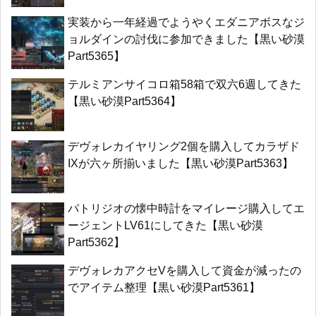
実装から一年経過でようやくエダニアボスなジ
ョルダインの討伐に参加できました【黒い砂漠
Part5365】
テルミアンサイコロ箱58箱で双六6週してきた
【黒い砂漠Part5364】
デヴォレカイヤリング2個を購入してカラザド
IXが六ヶ所揃いました【黒い砂漠Part5363】
パトリジオの懐中時計をマイレージ購入してエ
ージェントLV61にしてきた【黒い砂漠
Part5362】
デヴォレカアクセVを購入して資金が減ったの
でアイテム整理【黒い砂漠Part5361】