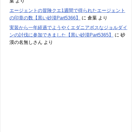
葉
より
エージェントの冒険クエ1週間で得られたエージェント
の印章の数【黒い砂漠Part5366】
に
倉葉
より
実装から一年経過でようやくエダニアボスなジョルダイ
ンの討伐に参加できました【黒い砂漠Part5365】
に
砂
漠の名無しさん
より