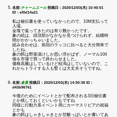
名前:
チャームエール
投稿日：2020/12/03(木) 10:40:01
ID：ef0d14a21
私は秘伝書を使っていなかったので、10M支払って
入場。
金塊で返ってきたのは有り難かったです。
象の絵は、頭頂部がなかなか見つけられず、結構時
間がかかっちゃいました。
組み合わせは、前回のラッコに比べると大分簡単で
したね。
象の餌は野菜漬けしか思い浮かばず、ノーマル100
個を市場で買って終わらせました。
価格高騰はしているけど枯渇はしていないので、こ
れからトライする人も暫くは大丈夫そうですね。
名前:
倉葉
投稿日：2020/12/03(木) 14:50:38
ID：
d43b96761
今後のためにイベントとかで配布される3日秘伝書
とか残しておくといいかもですね
同様に行動力系イベント用にカーマスリビアの祝福
とかも
象の餌はしゃきしゃきとか甘酸っぱいとか書いてあ