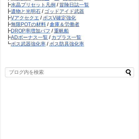
┣
水晶プリセット凡例
/
冒険日誌一覧
┣
遺物と光明石
/
ゴッドアイド武器
┣
Vアクセクエ
/
ボスV確定強化
┣
無限POTの材料
/
倉庫＆労働者
┣
DROP率増加バフ
/
重帆船
┣
ADボーナス一覧
/
カプラス一覧
┗
ボス武器強化率
/
ボス防具強化率