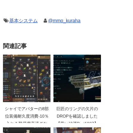
基本システム
@mmo_kuraha
関連記事
シャイでアバターの8部
巨匠のリングの欠片の
位装備耐久度消費-10％
DROPを確認しました
入れる難易度高過ぎな
【黒い砂漠Part1927】
い？【黒い砂漠