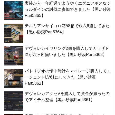
実装から一年経過でようやくエダニアボスなジ
ョルダインの討伐に参加できました【黒い砂漠
Part5365】
テルミアンサイコロ箱58箱で双六6週してきた
【黒い砂漠Part5364】
デヴォレカイヤリング2個を購入してカラザド
IXが六ヶ所揃いました【黒い砂漠Part5363】
パトリジオの懐中時計をマイレージ購入してエ
ージェントLV61にしてきた【黒い砂漠
Part5362】
デヴォレカアクセVを購入して資金が減ったの
でアイテム整理【黒い砂漠Part5361】