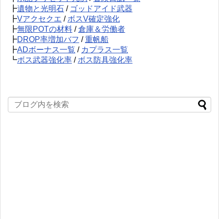
┣
遺物と光明石
/
ゴッドアイド武器
┣
Vアクセクエ
/
ボスV確定強化
┣
無限POTの材料
/
倉庫＆労働者
┣
DROP率増加バフ
/
重帆船
┣
ADボーナス一覧
/
カプラス一覧
┗
ボス武器強化率
/
ボス防具強化率