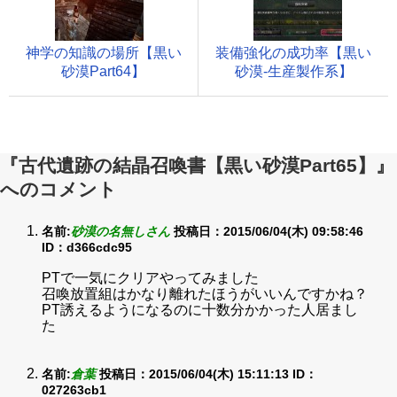
神学の知識の場所【黒い
装備強化の成功率【黒い
砂漠Part64】
砂漠-生産製作系】
『古代遺跡の結晶召喚書【黒い砂漠Part65】』
へのコメント
名前:
砂漠の名無しさん
投稿日：2015/06/04(木) 09:58:46
ID：d366cdc95
PTで一気にクリアやってみました
召喚放置組はかなり離れたほうがいいんですかね？
PT誘えるようになるのに十数分かかった人居まし
た
名前:
倉葉
投稿日：2015/06/04(木) 15:11:13
ID：
027263cb1