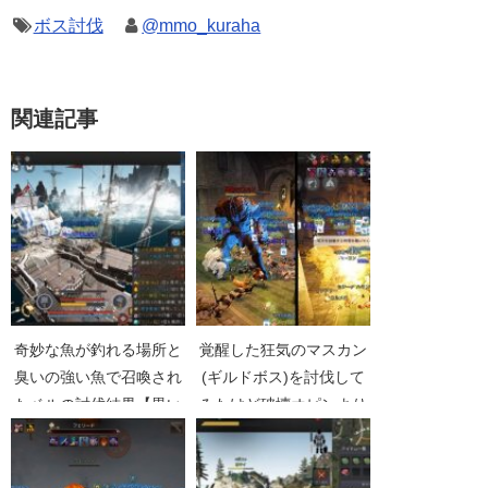
ボス討伐
@mmo_kuraha
関連記事
奇妙な魚が釣れる場所と
覚醒した狂気のマスカン
臭いの強い魚で召喚され
(ギルドボス)を討伐して
たベルの討伐結果【黒い
みたけど破壊オピンより
砂漠Part3938】
弱かった【黒い砂漠
Part1761】