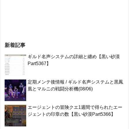
新着記事
ギルド名声システムの詳細と纏め【黒い砂漠
Part5367】
定期メンテ後情報 / ギルド名声システムと黒鳳
凰とマルニの戦闘分析機(08/06)
エージェントの冒険クエ1週間で得られたエー
ジェントの印章の数【黒い砂漠Part5366】