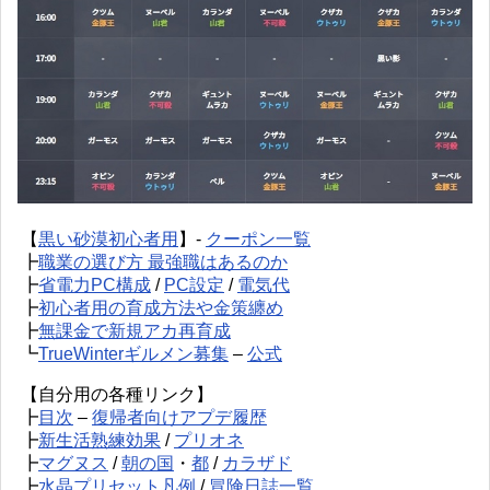
【
黒い砂漠初心者用
】-
クーポン一覧
┣
職業の選び方 最強職はあるのか
┣
省電力PC構成
/
PC設定
/
電気代
┣
初心者用の育成方法や金策纏め
┣
無課金で新規アカ再育成
┗
TrueWinterギルメン募集
–
公式
【自分用の各種リンク】
┣
目次
–
復帰者向けアプデ履歴
┣
新生活熟練効果
/
プリオネ
┣
マグヌス
/
朝の国
・
都
/
カラザド
┣
水晶プリセット凡例
/
冒険日誌一覧