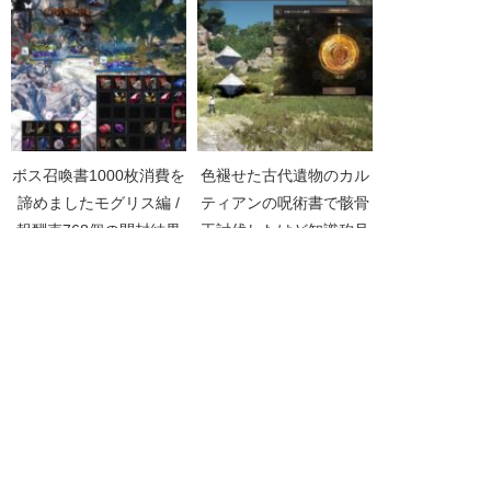
ボス召喚書1000枚消費を
色褪せた古代遺物のカル
諦めましたモグリス編 /
ティアンの呪術書で骸骨
報酬束768個の開封結果
王討伐したけど知識称号
【黒い砂漠Part2891】
無し【黒い砂漠
Part4886】