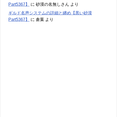
Part5367】
に
砂漠の名無しさん
より
ギルド名声システムの詳細と纏め【黒い砂漠
Part5367】
に
倉葉
より