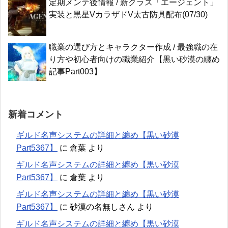
定期メンテ後情報 / 新クラス「エージェント」
実装と黒星VカラザドV太古防具配布(07/30)
職業の選び方とキャラクター作成 / 最強職の在
り方や初心者向けの職業紹介【黒い砂漠の纏め
記事Part003】
新着コメント
ギルド名声システムの詳細と纏め【黒い砂漠
Part5367】
に
倉葉
より
ギルド名声システムの詳細と纏め【黒い砂漠
Part5367】
に
倉葉
より
ギルド名声システムの詳細と纏め【黒い砂漠
Part5367】
に
砂漠の名無しさん
より
ギルド名声システムの詳細と纏め【黒い砂漠