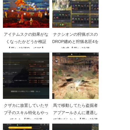
アイテムスクの効果がな
ナクシオンの狩猟ボスの
くなったかどうか検証
DROP纏めと狩猟名匠4を
【黒い砂漠Part535】
達成【黒い砂漠
Part3450】
クザカに放置していたサ
馬で移動してたら盗掘者
ブ子のスキル特化もやっ
アプアールさんに遭遇し
てみた【黒い砂漠
て逃げられた【黒い砂漠
Part791】
Part2280】