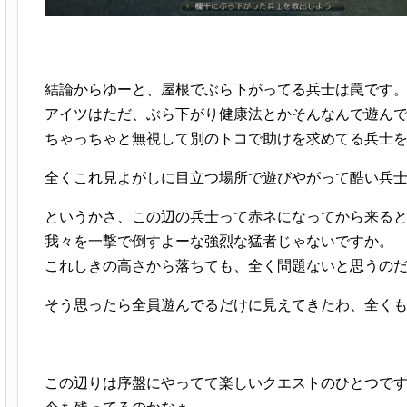
結論からゆーと、屋根でぶら下がってる兵士は罠です
アイツはただ、ぶら下がり健康法とかそんなんで遊ん
ちゃっちゃと無視して別のトコで助けを求めてる兵士
全くこれ見よがしに目立つ場所で遊びやがって酷い兵
というかさ、この辺の兵士って赤ネになってから来る
我々を一撃で倒すよーな強烈な猛者じゃないですか。
これしきの高さから落ちても、全く問題ないと思うの
そう思ったら全員遊んでるだけに見えてきたわ、全く
この辺りは序盤にやってて楽しいクエストのひとつで