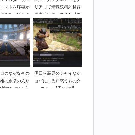
エストを序盤か
リアして鎮魂妖精外見変
することにしま
更券受け取ってきた【黒
H01【黒い砂漠
い砂漠Part5299】
art2996】
ロのなぞなぞの
明日ら高原のシャイなシ
雄の殿堂の入り
ョバによる戸惑うものク
漠Part3135】
エスト【黒い砂漠
Part2583】