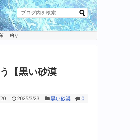
策
釣り
う【黒い砂漠
/20
2025/3/23
黒い砂漠
0