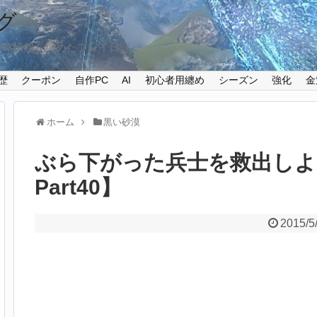
グ
攻略情報を纏めたプレイ日記
歴
クーポン
自作PC
AI
初心者用纏め
シーズン
強化
金
ホーム
黒い砂漠
ぶら下がった兵士を救出しよ
Part40】
2015/5