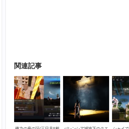
関連記事
権力の座の証(三日月II相
バレンシア城地下のクエ
シャイで