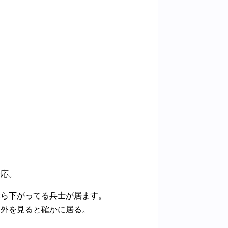
一応。
ぶら下がってる兵士が居ます。
て外を見ると確かに居る。