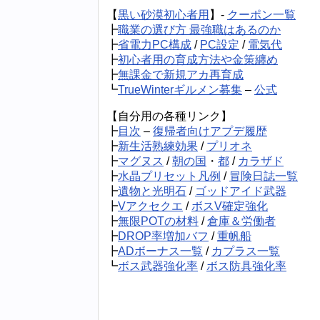
【
黒い砂漠初心者用
】-
クーポン一覧
┣
職業の選び方 最強職はあるのか
┣
省電力PC構成
/
PC設定
/
電気代
┣
初心者用の育成方法や金策纏め
┣
無課金で新規アカ再育成
┗
TrueWinterギルメン募集
–
公式
【自分用の各種リンク】
┣
目次
–
復帰者向けアプデ履歴
┣
新生活熟練効果
/
プリオネ
┣
マグヌス
/
朝の国
・
都
/
カラザド
┣
水晶プリセット凡例
/
冒険日誌一覧
┣
遺物と光明石
/
ゴッドアイド武器
┣
Vアクセクエ
/
ボスV確定強化
┣
無限POTの材料
/
倉庫＆労働者
┣
DROP率増加バフ
/
重帆船
┣
ADボーナス一覧
/
カプラス一覧
┗
ボス武器強化率
/
ボス防具強化率