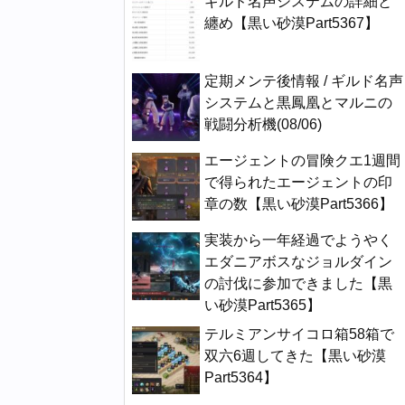
ギルド名声システムの詳細と
纏め【黒い砂漠Part5367】
定期メンテ後情報 / ギルド名声
システムと黒鳳凰とマルニの
戦闘分析機(08/06)
エージェントの冒険クエ1週間
で得られたエージェントの印
章の数【黒い砂漠Part5366】
実装から一年経過でようやく
エダニアボスなジョルダイン
の討伐に参加できました【黒
い砂漠Part5365】
テルミアンサイコロ箱58箱で
双六6週してきた【黒い砂漠
Part5364】