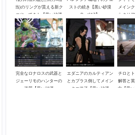
当)のリングが貰える新ク
ストの続き【黒い砂漠
メインク
エやってきた【黒い砂漠
Part617】
らクリア
Part1984】
したS
P
完全なロナロスの武器と
エダニアのカルティアン
チロとト
ジェーリモのハンターの
とカプラス倒してメイン
解答と英
資質【黒い砂漠
クエ終了【黒い砂漠
方【黒い砂
Part1733】
Part5208】