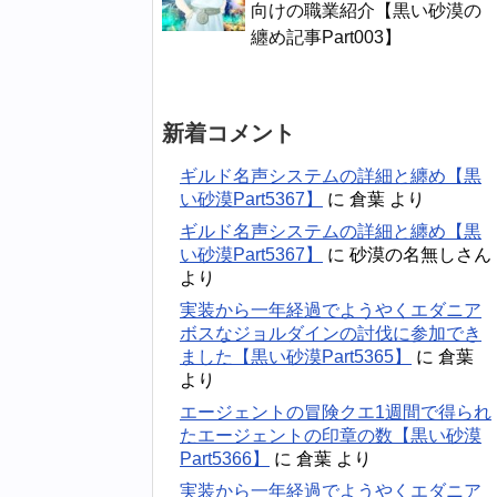
向けの職業紹介【黒い砂漠の
纏め記事Part003】
新着コメント
ギルド名声システムの詳細と纏め【黒
い砂漠Part5367】
に
倉葉
より
ギルド名声システムの詳細と纏め【黒
い砂漠Part5367】
に
砂漠の名無しさん
より
実装から一年経過でようやくエダニア
ボスなジョルダインの討伐に参加でき
ました【黒い砂漠Part5365】
に
倉葉
より
エージェントの冒険クエ1週間で得られ
たエージェントの印章の数【黒い砂漠
Part5366】
に
倉葉
より
実装から一年経過でようやくエダニア