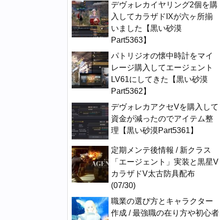
デヴォレカイヤリング2個を購
入してカラザドIXが六ヶ所揃
いました【黒い砂漠
Part5363】
パトリジオの懐中時計をマイ
レージ購入してエージェント
LV61にしてきた【黒い砂漠
Part5362】
デヴォレカアクセVを購入して
資金が減ったのでアイテム整
理【黒い砂漠Part5361】
定期メンテ後情報 / 新クラス
「エージェント」実装と黒星V
カラザドV太古防具配布
(07/30)
職業の選び方とキャラクター
作成 / 最強職の在り方や初心者