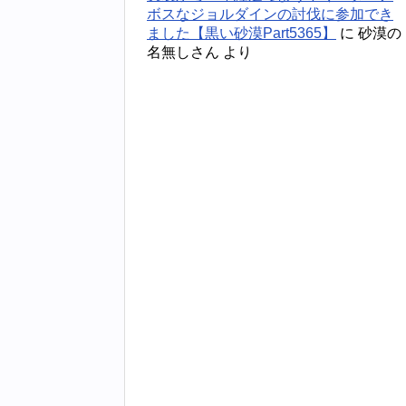
ボスなジョルダインの討伐に参加でき
ました【黒い砂漠Part5365】
に
砂漠の
名無しさん
より