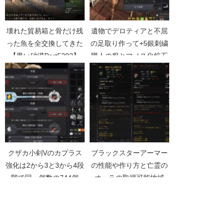
壊れた貿易箱と骨だけ残
遺物でデロティアと不屈
った魚を全交換してきた
の足取り作って+5銀刺繍
【黒い砂漠Part5292】
職人の服とマノス化鉱石
Vを売却【黒い砂漠
Part4646】
クザカ小剣Vのカプラス
ブラックスターアーマー
強化は2から3と3から4段
の性能や作り方と亡霊の
階で同一個数の744個
オーラの取得可能地域
【黒い砂漠2132】
【黒い砂漠Part3087】