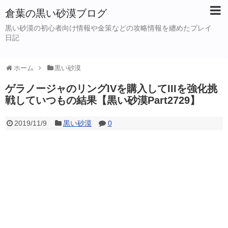
倉葉の黒い砂漠ブログ
黒い砂漠の初心者向け情報や金策などの攻略情報を纏めたプレイ
日記
ホーム
黒い砂漠
ゲラノージャのリングIVを購入してIIIを強化挑
戦していつもの結果【黒い砂漠Part2729】
2019/11/9
黒い砂漠
0