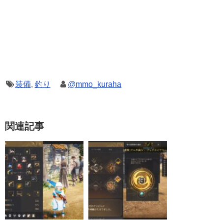
装備
,
釣り
@mmo_kuraha
関連記事