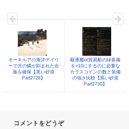
オーキルアの海洋デイリ
駆逐艦or貿易船の緑装備
ーで月の鱗が刻まれた合
を+10にするのに必要な
板を確保【黒い砂漠
カラスコインの数と装備
Part2728】
の強さ比較【黒い砂漠
Part2730】
コメントをどうぞ