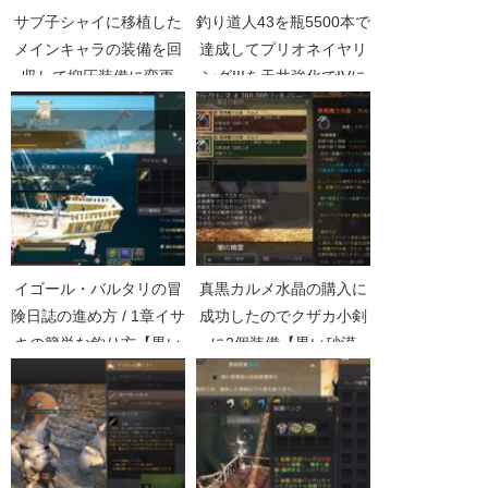
サブ子シャイに移植した
釣り道人43を瓶5500本で
メインキャラの装備を回
達成してプリオネイヤリ
収して抑圧装備に変更
ングIIIを天井強化でIVに
【黒い砂漠Part3022】
して釣り熟練2455【黒い
砂漠5195】
イゴール・バルタリの冒
真黒カルメ水晶の購入に
険日誌の進め方 / 1章イサ
成功したのでクザカ小剣
キの簡単な釣り方【黒い
に2個装備【黒い砂漠
砂漠Part2240】
Part1810】