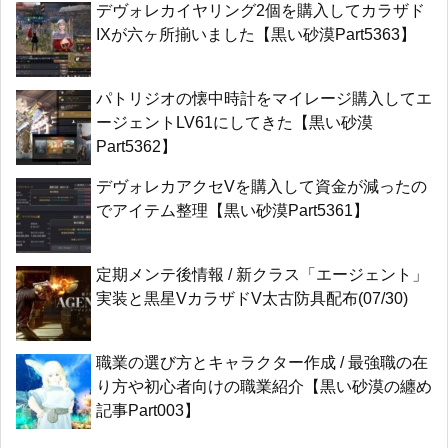
デヴォレカイヤリング2個を購入してカラザド
IXが六ヶ所揃いました【黒い砂漠Part5363】
パトリジオの懐中時計をマイレージ購入してエ
ージェントLV61にしてきた【黒い砂漠
Part5362】
デヴォレカアクセVを購入して資金が減ったの
でアイテム整理【黒い砂漠Part5361】
定期メンテ後情報 / 新クラス「エージェント」
実装と黒星VカラザドV太古防具配布(07/30)
職業の選び方とキャラクター作成 / 最強職の在
り方や初心者向けの職業紹介【黒い砂漠の纏め
記事Part003】