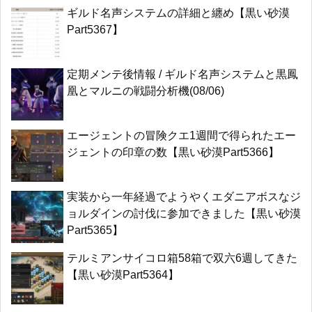
ギルド名声システムの詳細と纏め【黒い砂漠
Part5367】
定期メンテ後情報 / ギルド名声システムと黒鳳
凰とマルニの戦闘分析機(08/06)
エージェントの冒険クエ1週間で得られたエー
ジェントの印章の数【黒い砂漠Part5366】
実装から一年経過でようやくエダニアボスなジ
ョルダインの討伐に参加できました【黒い砂漠
Part5365】
テルミアンサイコロ箱58箱で双六6週してきた
【黒い砂漠Part5364】