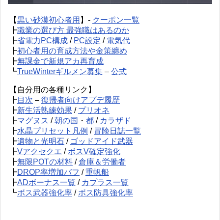
【
黒い砂漠初心者用
】-
クーポン一覧
┣
職業の選び方 最強職はあるのか
┣
省電力PC構成
/
PC設定
/
電気代
┣
初心者用の育成方法や金策纏め
┣
無課金で新規アカ再育成
┗
TrueWinterギルメン募集
–
公式
【自分用の各種リンク】
┣
目次
–
復帰者向けアプデ履歴
┣
新生活熟練効果
/
プリオネ
┣
マグヌス
/
朝の国
・
都
/
カラザド
┣
水晶プリセット凡例
/
冒険日誌一覧
┣
遺物と光明石
/
ゴッドアイド武器
┣
Vアクセクエ
/
ボスV確定強化
┣
無限POTの材料
/
倉庫＆労働者
┣
DROP率増加バフ
/
重帆船
┣
ADボーナス一覧
/
カプラス一覧
┗
ボス武器強化率
/
ボス防具強化率