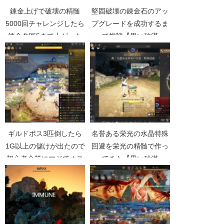
錬金上げで破壊の精髄
堅固破壊の錬金石のアッ
5000回チャレンジしたら
プグレードを成功するま
錬金名匠5まで上がった
で挑戦【黒い砂漠
【黒い砂漠Part3848】
Part1641】
ギルドボス3匹倒したら
名誉ある栄光の水晶特殊
1G以上の儲けが出たので
回避を栄光の精髄で作っ
初心者金策にマジでオス
てきた【黒い砂漠
スメ【黒い砂漠
Part4103】
Part4632】