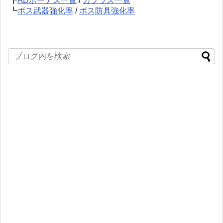
┣
ADボーナス一覧
/
カプラス一覧
┗
ボス武器強化率
/
ボス防具強化率