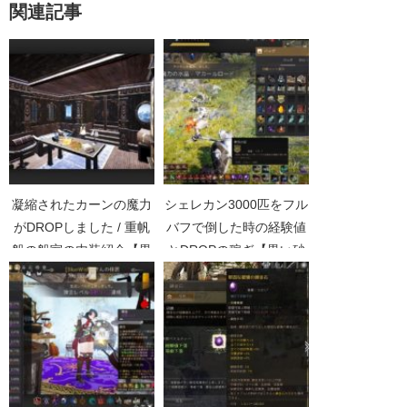
関連記事
凝縮されたカーンの魔力
シェレカン3000匹をフル
がDROPしました / 重帆
バフで倒した時の経験値
船の船室の内装紹介【黒
とDROPの稼ぎ【黒い砂
い砂漠Part2924】
漠Part2973】