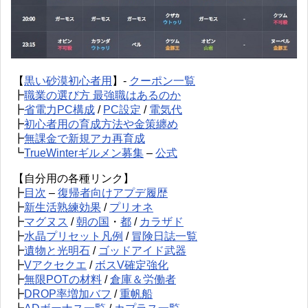
【
黒い砂漠初心者用
】-
クーポン一覧
┣
職業の選び方 最強職はあるのか
┣
省電力PC構成
/
PC設定
/
電気代
┣
初心者用の育成方法や金策纏め
┣
無課金で新規アカ再育成
┗
TrueWinterギルメン募集
–
公式
【自分用の各種リンク】
┣
目次
–
復帰者向けアプデ履歴
┣
新生活熟練効果
/
プリオネ
┣
マグヌス
/
朝の国
・
都
/
カラザド
┣
水晶プリセット凡例
/
冒険日誌一覧
┣
遺物と光明石
/
ゴッドアイド武器
┣
Vアクセクエ
/
ボスV確定強化
┣
無限POTの材料
/
倉庫＆労働者
┣
DROP率増加バフ
/
重帆船