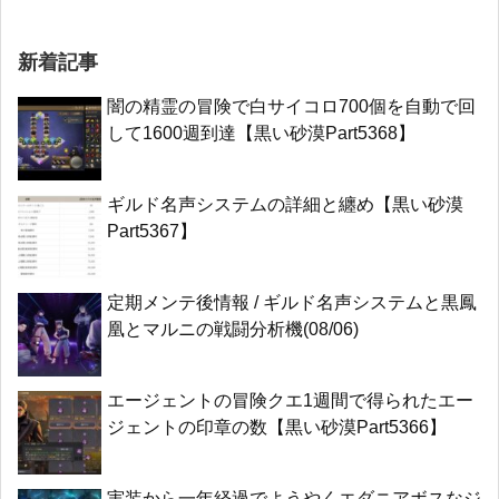
新着記事
闇の精霊の冒険で白サイコロ700個を自動で回
して1600週到達【黒い砂漠Part5368】
ギルド名声システムの詳細と纏め【黒い砂漠
Part5367】
定期メンテ後情報 / ギルド名声システムと黒鳳
凰とマルニの戦闘分析機(08/06)
エージェントの冒険クエ1週間で得られたエー
ジェントの印章の数【黒い砂漠Part5366】
実装から一年経過でようやくエダニアボスなジ