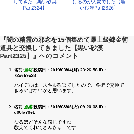
してきた【黒い砂漠
けるのが大変でした【黒
Part2324】
い砂漠Part2326】
『闇の精霊の邪念を15個集めて最上級錬金術
道具と交換してきました【黒い砂漠
Part2325】』へのコメント
名前:
鶯宿
投稿日：2019/03/04(月) 23:26:58
ID：
72c6b9c28
ハイデルは、スキル教官でしたので、各街で交換で
きるのはないかと思います。
名前:
倉葉
投稿日：2019/03/05(火) 09:20:38
ID：
d00fa76e1
なるほどそんな感じですね
教えてくれてさんきゅーですー