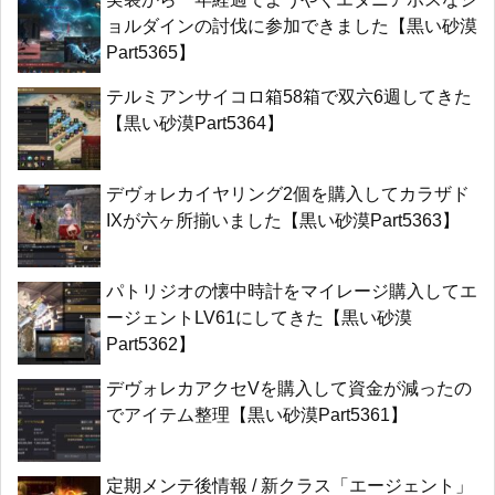
ョルダインの討伐に参加できました【黒い砂漠
Part5365】
テルミアンサイコロ箱58箱で双六6週してきた
【黒い砂漠Part5364】
デヴォレカイヤリング2個を購入してカラザド
IXが六ヶ所揃いました【黒い砂漠Part5363】
パトリジオの懐中時計をマイレージ購入してエ
ージェントLV61にしてきた【黒い砂漠
Part5362】
デヴォレカアクセVを購入して資金が減ったの
でアイテム整理【黒い砂漠Part5361】
定期メンテ後情報 / 新クラス「エージェント」