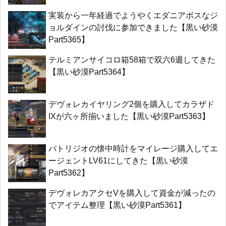
実装から一年経過でようやくエダニアボスなジ
ョルダインの討伐に参加できました【黒い砂漠
Part5365】
テルミアンサイコロ箱58箱で双六6週してきた
【黒い砂漠Part5364】
デヴォレカイヤリング2個を購入してカラザド
IXが六ヶ所揃いました【黒い砂漠Part5363】
パトリジオの懐中時計をマイレージ購入してエ
ージェントLV61にしてきた【黒い砂漠
Part5362】
デヴォレカアクセVを購入して資金が減ったの
でアイテム整理【黒い砂漠Part5361】