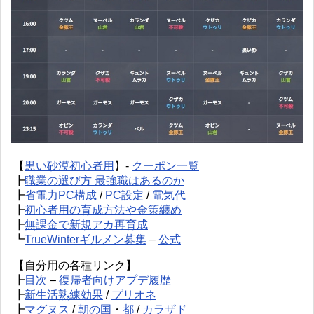
【
黒い砂漠初心者用
】-
クーポン一覧
┣
職業の選び方 最強職はあるのか
┣
省電力PC構成
/
PC設定
/
電気代
┣
初心者用の育成方法や金策纏め
┣
無課金で新規アカ再育成
┗
TrueWinterギルメン募集
–
公式
【自分用の各種リンク】
┣
目次
–
復帰者向けアプデ履歴
┣
新生活熟練効果
/
プリオネ
┣
マグヌス
/
朝の国
・
都
/
カラザド