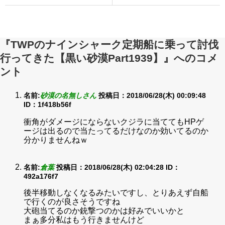
『TWPのナインシャーク定期船に乗って討伐
行ってきた【黒い砂漠Part1939】』へのコメ
ント
名前:
砂漠の名無しさん
投稿日：2018/06/28(木) 00:09:48
ID：1f418b56f
衝角がダメージにならないクジラに当ててもHPゲ
ージは出るので当たってるだけなのか効いてるのか
分かりませんねｗ
名前:
倉葉
投稿日：2018/06/28(木) 02:04:28
ID：
492a176f7
後半移動しなくなるみたいですし、とりあえず自船
で行くのが良さそうですね
大砲当てるのか銃撃つのかは好みでいいかと
まぁ多分私はもう行きませんけど