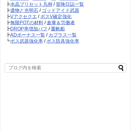
┣
水晶プリセット凡例
/
冒険日誌一覧
┣
遺物と光明石
/
ゴッドアイド武器
┣
Vアクセクエ
/
ボスV確定強化
┣
無限POTの材料
/
倉庫＆労働者
┣
DROP率増加バフ
/
重帆船
┣
ADボーナス一覧
/
カプラス一覧
┗
ボス武器強化率
/
ボス防具強化率