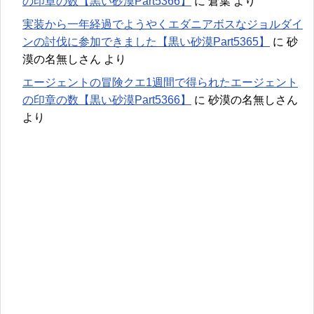
の印章の数【黒い砂漠Part5366】
に
倉葉
より
実装から一年経過でようやくエダニアボスなジョルダイ
ンの討伐に参加できました【黒い砂漠Part5365】
に
砂
漠の名無しさん
より
エージェントの冒険クエ1週間で得られたエージェント
の印章の数【黒い砂漠Part5366】
に
砂漠の名無しさん
より