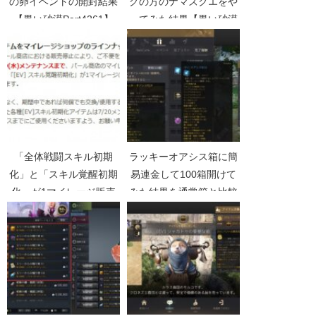
の卵イベントの開封結果
グの方のナマズクエをや
【黒い砂漠Part4261】
ってみた結果【黒い砂漠
Part2358】
「全体戦闘スキル初期
ラッキーオアシス箱に簡
化」と「スキル覚醒初期
易連金して100箱開けて
化」が1マイレージ販売
みた結果を通常箱と比較
【黒い砂漠Part3110】