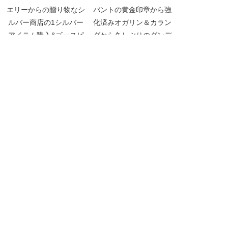
エリーからの贈り物なシ
バントの黄金印章から強
ルバー商店の1シルバー
化済みオガリン＆カラン
アイテム購入&ゴースピ
ダから久しぶりのダンデ
ペット交換【黒い砂漠
箱【黒い砂漠Part3560】
Part4272】