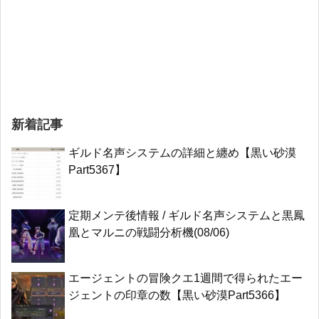
新着記事
ギルド名声システムの詳細と纏め【黒い砂漠
Part5367】
定期メンテ後情報 / ギルド名声システムと黒鳳
凰とマルニの戦闘分析機(08/06)
エージェントの冒険クエ1週間で得られたエー
ジェントの印章の数【黒い砂漠Part5366】