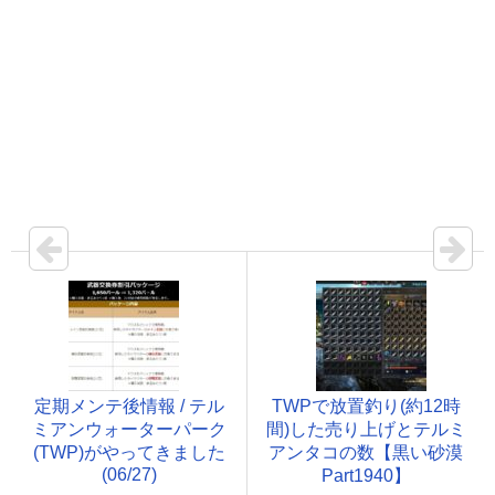
定期メンテ後情報 / テル
TWPで放置釣り(約12時
ミアンウォーターパーク
間)した売り上げとテルミ
(TWP)がやってきました
アンタコの数【黒い砂漠
(06/27)
Part1940】