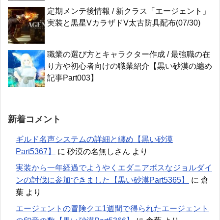
定期メンテ後情報 / 新クラス「エージェント」
実装と黒星VカラザドV太古防具配布(07/30)
職業の選び方とキャラクター作成 / 最強職の在
り方や初心者向けの職業紹介【黒い砂漠の纏め
記事Part003】
新着コメント
ギルド名声システムの詳細と纏め【黒い砂漠
Part5367】
に
砂漠の名無しさん
より
実装から一年経過でようやくエダニアボスなジョルダイ
ンの討伐に参加できました【黒い砂漠Part5365】
に
倉
葉
より
エージェントの冒険クエ1週間で得られたエージェント