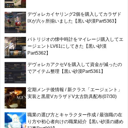
デヴォレカイヤリング2個を購入してカラザド
IXが六ヶ所揃いました【黒い砂漠Part5363】
パトリジオの懐中時計をマイレージ購入してエ
ージェントLV61にしてきた【黒い砂漠
Part5362】
デヴォレカアクセVを購入して資金が減ったの
でアイテム整理【黒い砂漠Part5361】
定期メンテ後情報 / 新クラス「エージェント」
実装と黒星VカラザドV太古防具配布(07/30)
職業の選び方とキャラクター作成 / 最強職の在
り方や初心者向けの職業紹介【黒い砂漠の纏め