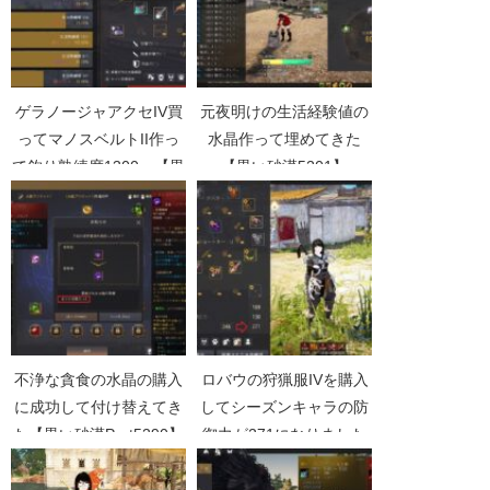
ゲラノージャアクセIV買
元夜明けの生活経験値の
ってマノスベルトII作っ
水晶作って埋めてきた
て釣り熟練度1300へ【黒
【黒い砂漠5201】
い砂漠Part2749】
不浄な貪食の水晶の購入
ロバウの狩猟服IVを購入
に成功して付け替えてき
してシーズンキャラの防
た【黒い砂漠Part5290】
御力が271になりました
【黒い砂漠Part3140】