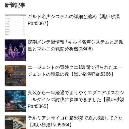
新着記事
ギルド名声システムの詳細と纏め【黒い砂漠
Part5367】
定期メンテ後情報 / ギルド名声システムと黒鳳
凰とマルニの戦闘分析機(08/06)
エージェントの冒険クエ1週間で得られたエー
ジェントの印章の数【黒い砂漠Part5366】
実装から一年経過でようやくエダニアボスなジ
ョルダインの討伐に参加できました【黒い砂漠
Part5365】
テルミアンサイコロ箱58箱で双六6週してきた
【黒い砂漠Part5364】