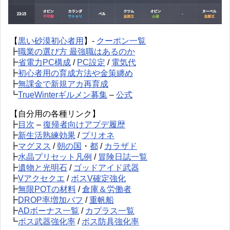
【
黒い砂漠初心者用
】-
クーポン一覧
┣
職業の選び方 最強職はあるのか
┣
省電力PC構成
/
PC設定
/
電気代
┣
初心者用の育成方法や金策纏め
┣
無課金で新規アカ再育成
┗
TrueWinterギルメン募集
–
公式
【自分用の各種リンク】
┣
目次
–
復帰者向けアプデ履歴
┣
新生活熟練効果
/
プリオネ
┣
マグヌス
/
朝の国
・
都
/
カラザド
┣
水晶プリセット凡例
/
冒険日誌一覧
┣
遺物と光明石
/
ゴッドアイド武器
┣
Vアクセクエ
/
ボスV確定強化
┣
無限POTの材料
/
倉庫＆労働者
┣
DROP率増加バフ
/
重帆船
┣
ADボーナス一覧
/
カプラス一覧
┗
ボス武器強化率
/
ボス防具強化率