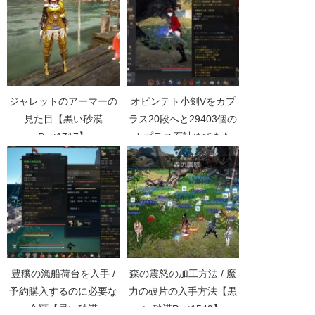
ジャレットのアーマーの
オピンテト小剣Vをカプ
見た目【黒い砂漠
ラス20段へと29403個の
Part1717】
カプラス石詰めてきた
【黒い砂漠Part4621】
豊穣の漁船荷台を入手 /
森の震怒の加工方法 / 魔
予約購入するのに必要な
力の破片の入手方法【黒
金額【黒い砂漠
い砂漠Part1549】