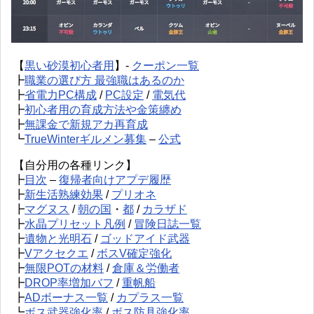
【
黒い砂漠初心者用
】-
クーポン一覧
┣
職業の選び方 最強職はあるのか
┣
省電力PC構成
/
PC設定
/
電気代
┣
初心者用の育成方法や金策纏め
┣
無課金で新規アカ再育成
┗
TrueWinterギルメン募集
–
公式
【自分用の各種リンク】
┣
目次
–
復帰者向けアプデ履歴
┣
新生活熟練効果
/
プリオネ
┣
マグヌス
/
朝の国
・
都
/
カラザド
┣
水晶プリセット凡例
/
冒険日誌一覧
┣
遺物と光明石
/
ゴッドアイド武器
┣
Vアクセクエ
/
ボスV確定強化
┣
無限POTの材料
/
倉庫＆労働者
┣
DROP率増加バフ
/
重帆船
┣
ADボーナス一覧
/
カプラス一覧
┗
ボス武器強化率
/
ボス防具強化率