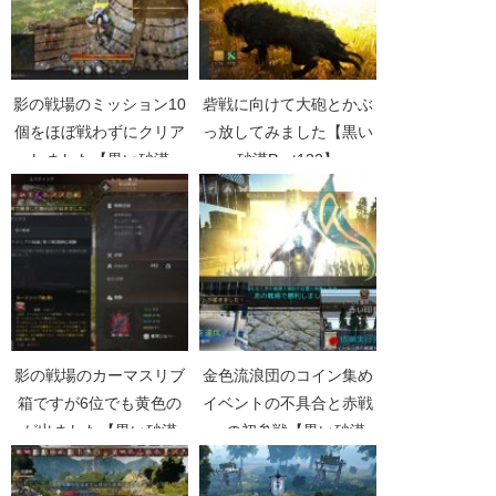
影の戦場のミッション10
砦戦に向けて大砲とかぶ
個をほぼ戦わずにクリア
っ放してみました【黒い
しました【黒い砂漠
砂漠Part132】
Part2302】
影の戦場のカーマスリブ
金色流浪団のコイン集め
箱ですが6位でも黄色の
イベントの不具合と赤戦
が出ました【黒い砂漠
への初参戦【黒い砂漠
Part2226】
Part1850】