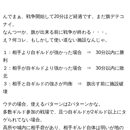
んでまぁ、戦争開始して20分ほど経過です。まだ旗デテコ
ナイ。
なんつーか、旗が出来る前に戦争が終わる・・・。
え？何コレ、もしかして使い道ない施設なんじゃ。
１：相手より自ギルドが強かった場合 ⇒ 30分以内に勝
利
２：相手が自ギルドより強かった場合 ⇒ 30分以内に敗
北
３：相手と自ギルドの強さが均衡 ⇒ 旗出す前に施設破
壊
ウチの場合、使えるパターンは2パターンかな。
多数ギルド参加の戦場で、且つ自ギルドが2ギルド以上にタ
ゲられてない場合。
高所や城内に相手砦があり、相手ギルド自体は弱いが地の