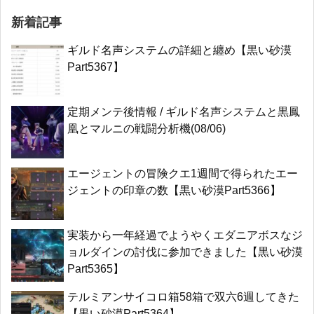
新着記事
ギルド名声システムの詳細と纏め【黒い砂漠
Part5367】
定期メンテ後情報 / ギルド名声システムと黒鳳
凰とマルニの戦闘分析機(08/06)
エージェントの冒険クエ1週間で得られたエー
ジェントの印章の数【黒い砂漠Part5366】
実装から一年経過でようやくエダニアボスなジ
ョルダインの討伐に参加できました【黒い砂漠
Part5365】
テルミアンサイコロ箱58箱で双六6週してきた
【黒い砂漠Part5364】