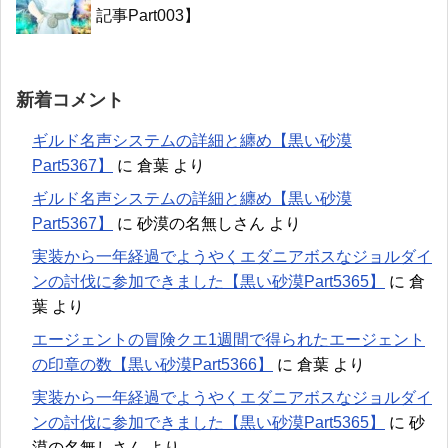
記事Part003】
新着コメント
ギルド名声システムの詳細と纏め【黒い砂漠
Part5367】
に
倉葉
より
ギルド名声システムの詳細と纏め【黒い砂漠
Part5367】
に
砂漠の名無しさん
より
実装から一年経過でようやくエダニアボスなジョルダイ
ンの討伐に参加できました【黒い砂漠Part5365】
に
倉
葉
より
エージェントの冒険クエ1週間で得られたエージェント
の印章の数【黒い砂漠Part5366】
に
倉葉
より
実装から一年経過でようやくエダニアボスなジョルダイ
ンの討伐に参加できました【黒い砂漠Part5365】
に
砂
漠の名無しさん
より