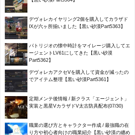
デヴォレカイヤリング2個を購入してカラザド
IXが六ヶ所揃いました【黒い砂漠Part5363】
パトリジオの懐中時計をマイレージ購入してエ
ージェントLV61にしてきた【黒い砂漠
Part5362】
デヴォレカアクセVを購入して資金が減ったの
でアイテム整理【黒い砂漠Part5361】
定期メンテ後情報 / 新クラス「エージェント」
実装と黒星VカラザドV太古防具配布(07/30)
職業の選び方とキャラクター作成 / 最強職の在
り方や初心者向けの職業紹介【黒い砂漠の纏め