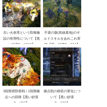
古い火炎塔という防御施
不退の旗(前線基地)のギ
設の有用性について【黒
ルドスキルをあれこれ実
い砂漠Part1212】
験【黒い砂漠Part556】
3段階砦防衛戦 / 1段階拠
拠点戦の税収の変化につ
点への回帰【黒い砂漠
いて【黒い砂漠
Part787】
Part503】