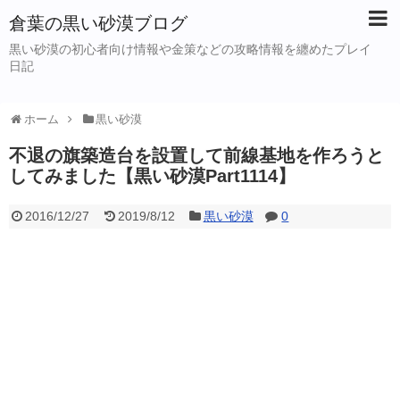
倉葉の黒い砂漠ブログ
黒い砂漠の初心者向け情報や金策などの攻略情報を纏めたプレイ
日記
ホーム
黒い砂漠
不退の旗築造台を設置して前線基地を作ろうと
してみました【黒い砂漠Part1114】
2016/12/27
2019/8/12
黒い砂漠
0