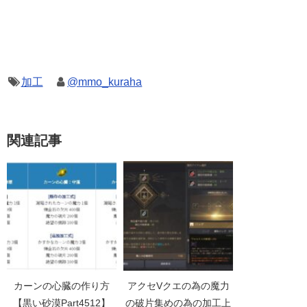
加工
@mmo_kuraha
関連記事
カーンの心臓の作り方
アクセVクエの為の魔力
【黒い砂漠Part4512】
の破片集めの為の加工上