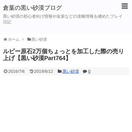
倉葉の黒い砂漠ブログ
黒い砂漠の初心者向け情報や金策などの攻略情報を纏めたプレイ
日記
ホーム
黒い砂漠
ルビー原石2万個ちょっとを加工した際の売り
上げ【黒い砂漠Part764】
2016/7/6
2019/8/12
黒い砂漠
0