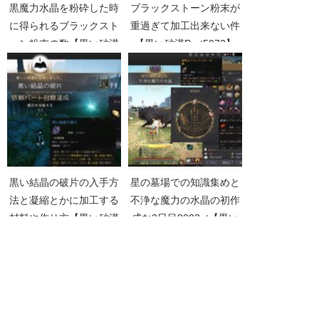
黒魔力水晶を粉砕した時
ブラックストーン粉末が
に得られるブラックスト
重過ぎて加工出来ない件
ーン粉末の数【黒い砂漠
【黒い砂漠Part5073】
Part1217】
黒い結晶の破片の入手方
星の墓場での知識集めと
法と凝縮とかに加工する
不浄な魔力の水晶の初作
材料や作り方【黒い砂漠
成な3日目8802pt【黒い
Part2604】
砂漠Part3943】