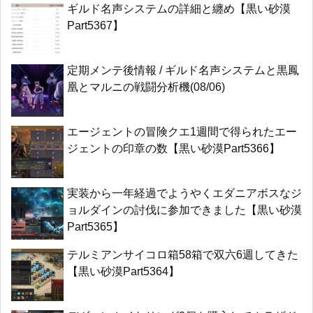
ギルド名声システムの詳細と纏め【黒い砂漠
Part5367】
定期メンテ後情報 / ギルド名声システムと黒鳳
凰とマルニの戦闘分析機(08/06)
エージェントの冒険クエ1週間で得られたエー
ジェントの印章の数【黒い砂漠Part5366】
実装から一年経過でようやくエダニアボスなジ
ョルダインの討伐に参加できました【黒い砂漠
Part5365】
テルミアンサイコロ箱58箱で双六6週してきた
【黒い砂漠Part5364】