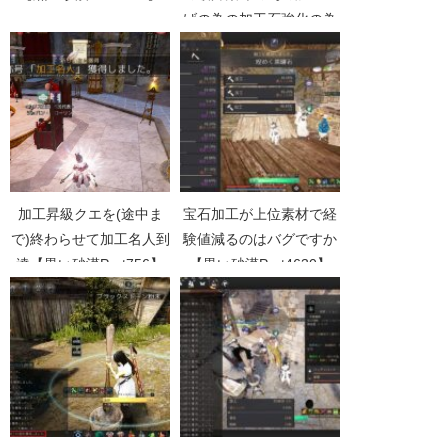
げの為の加工石強化の為
の助言集めでオアシス箱
開け【黒い砂漠
Part3669】
加工昇級クエを(途中ま
宝石加工が上位素材で経
で)終わらせて加工名人到
験値減るのはバグですか
達【黒い砂漠Part756】
【黒い砂漠Part4630】