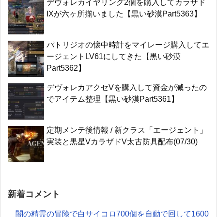
デヴォレカイヤリング2個を購入してカラザド
IXが六ヶ所揃いました【黒い砂漠Part5363】
パトリジオの懐中時計をマイレージ購入してエ
ージェントLV61にしてきた【黒い砂漠
Part5362】
デヴォレカアクセVを購入して資金が減ったの
でアイテム整理【黒い砂漠Part5361】
定期メンテ後情報 / 新クラス「エージェント」
実装と黒星VカラザドV太古防具配布(07/30)
新着コメント
闇の精霊の冒険で白サイコロ700個を自動で回して1600