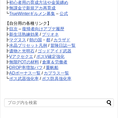
┣
初心者用の育成方法や金策纏め
┣
無課金で新規アカ再育成
┗
TrueWinterギルメン募集
–
公式
【自分用の各種リンク】
┣
目次
–
復帰者向けアプデ履歴
┣
新生活熟練効果
/
プリオネ
┣
マグヌス
/
朝の国
・
都
/
カラザド
┣
水晶プリセット凡例
/
冒険日誌一覧
┣
遺物と光明石
/
ゴッドアイド武器
┣
Vアクセクエ
/
ボスV確定強化
┣
無限POTの材料
/
倉庫＆労働者
┣
DROP率増加バフ
/
重帆船
┣
ADボーナス一覧
/
カプラス一覧
┗
ボス武器強化率
/
ボス防具強化率