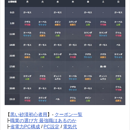
【
黒い砂漠初心者用
】-
クーポン一覧
┣
職業の選び方 最強職はあるのか
┣
省電力PC構成
/
PC設定
/
電気代