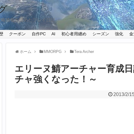
グ
攻略情報を纏めたプレイ日記
歴
クーポン
自作PC
AI
初心者用纏め
シーズン
強化
金
ホーム
MMORPG
Tera Archer
エリーヌ鯖アーチャー育成日
チャ強くなった！～
2013/2/1