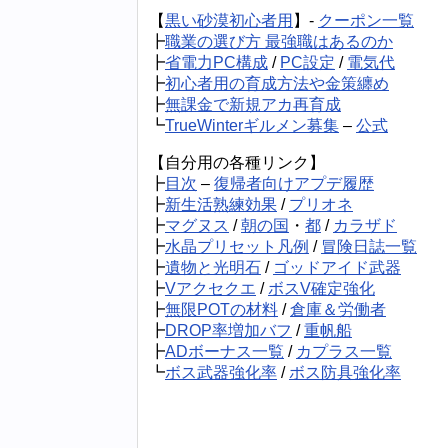
【
黒い砂漠初心者用
】-
クーポン一覧
┣
職業の選び方 最強職はあるのか
┣
省電力PC構成
/
PC設定
/
電気代
┣
初心者用の育成方法や金策纏め
┣
無課金で新規アカ再育成
┗
TrueWinterギルメン募集
–
公式
【自分用の各種リンク】
┣
目次
–
復帰者向けアプデ履歴
┣
新生活熟練効果
/
プリオネ
┣
マグヌス
/
朝の国
・
都
/
カラザド
┣
水晶プリセット凡例
/
冒険日誌一覧
┣
遺物と光明石
/
ゴッドアイド武器
┣
Vアクセクエ
/
ボスV確定強化
┣
無限POTの材料
/
倉庫＆労働者
┣
DROP率増加バフ
/
重帆船
┣
ADボーナス一覧
/
カプラス一覧
┗
ボス武器強化率
/
ボス防具強化率