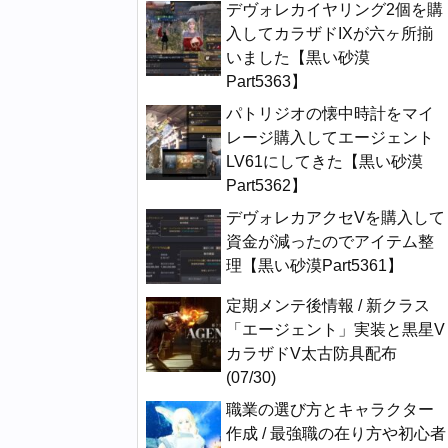
デヴォレカイヤリング2個を購
入してカラザドIXが六ヶ所揃
いました【黒い砂漠
Part5363】
パトリジオの懐中時計をマイ
レージ購入してエージェント
LV61にしてきた【黒い砂漠
Part5362】
デヴォレカアクセVを購入して
資金が減ったのでアイテム整
理【黒い砂漠Part5361】
定期メンテ後情報 / 新クラス
「エージェント」実装と黒星V
カラザドV太古防具配布
(07/30)
職業の選び方とキャラクター
作成 / 最強職の在り方や初心者