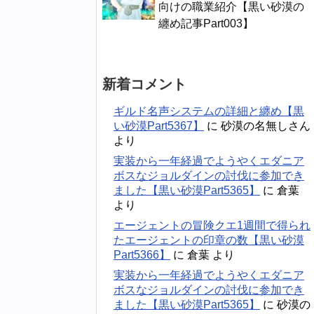
向けの職業紹介【黒い砂漠の
纏め記事Part003】
新着コメント
ギルド名声システムの詳細と纏め【黒
い砂漠Part5367】
に
砂漠の名無しさん
より
実装から一年経過でようやくエダニア
ボスなジョルダインの討伐に参加でき
ました【黒い砂漠Part5365】
に
倉葉
より
エージェントの冒険クエ1週間で得られ
たエージェントの印章の数【黒い砂漠
Part5366】
に
倉葉
より
実装から一年経過でようやくエダニア
ボスなジョルダインの討伐に参加でき
ました【黒い砂漠Part5365】
に
砂漠の