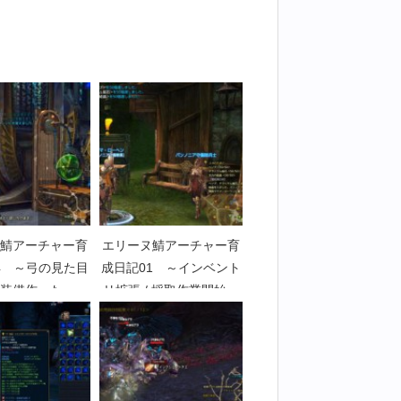
鯖アーチャー育
エリーヌ鯖アーチャー育
4 ～弓の見た目
成日記01 ～インベント
装備作った～
リ拡張 / 採取作業開始～