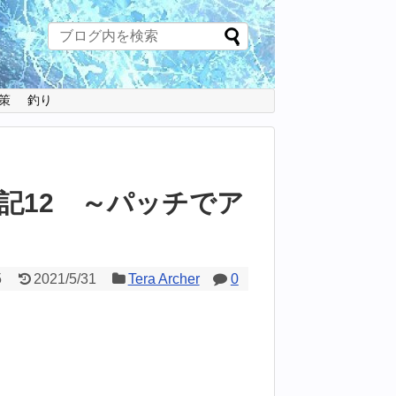
策
釣り
記12 ～パッチでア
5
2021/5/31
Tera Archer
0