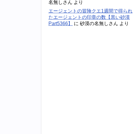
名無しさん
より
エージェントの冒険クエ1週間で得られ
たエージェントの印章の数【黒い砂漠
Part5366】
に
砂漠の名無しさん
より