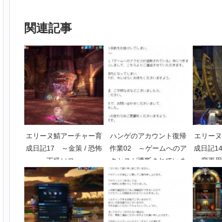
関連記事
エリーヌ鯖アーチャー育
ハンゲのアカウント復帰
エリーヌ
成日記17 ～金策 / 恐怖
作業02 ～ゲームへのア
成日記1
下級ソロ～
クセスが遮断されていま
変更用
す～