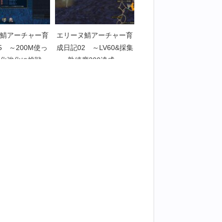
鯖アーチャー育
エリーヌ鯖アーチャー育
5 ～200M使っ
成日記02 ～LV60&採集
化強化に挑戦～
熟練度300達成～