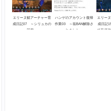
エリーヌ鯖アーチャー育
ハンゲのアカウント復帰
エリーヌ
成日記07 ～シリュカの
作業03 ～垢BAN解除さ
成日記1
回廊～
れました～
て装備強