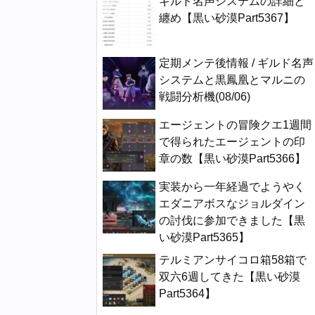
ギルド名声システムの詳細と
纏め【黒い砂漠Part5367】
定期メンテ後情報 / ギルド名声
システムと黒鳳凰とマルニの
戦闘分析機(08/06)
エージェントの冒険クエ1週間
で得られたエージェントの印
章の数【黒い砂漠Part5366】
実装から一年経過でようやく
エダニアボスなジョルダイン
の討伐に参加できました【黒
い砂漠Part5365】
テルミアンサイコロ箱58箱で
双六6週してきた【黒い砂漠
Part5364】