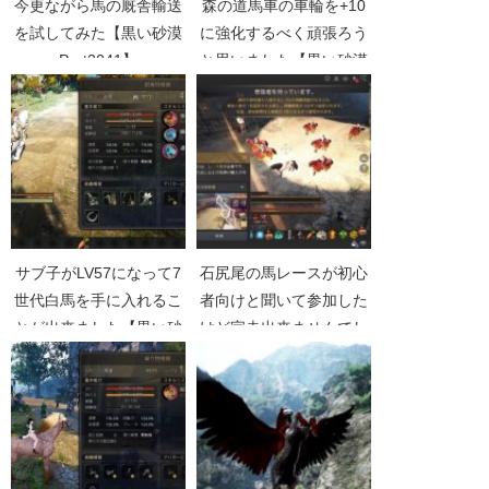
今更ながら馬の厩舎輸送
森の道馬車の車輪を+10
を試してみた【黒い砂漠
に強化するべく頑張ろう
Part2041】
と思いました【黒い砂漠
Part2663】
サブ子がLV57になって7
石尻尾の馬レースが初心
世代白馬を手に入れるこ
者向けと聞いて参加した
とが出来ました【黒い砂
けど完走出来ませんでし
漠Part1644】
た【黒い砂漠Part3454】