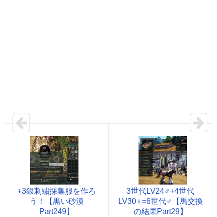
+3銀刺繍採集服を作ろ
3世代LV24♂+4世代
う！【黒い砂漠
LV30♀=6世代♂【馬交換
Part249】
の結果Part29】