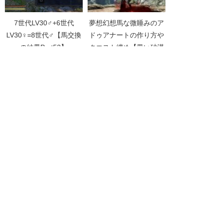
7世代LV30♂+6世代
夢想幻想馬な微睡みのア
LV30♀=8世代♂【馬交換
ドゥアナートの作り方や
の結果Part53】
クエスト纏め【黒い砂漠
Part3337】