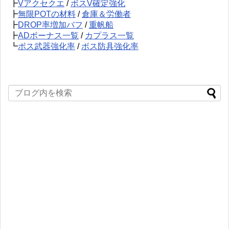
┣
Vアクセクエ
/
ボスV確定強化
┣
無限POTの材料
/
倉庫＆労働者
┣
DROP率増加バフ
/
重帆船
┣
ADボーナス一覧
/
カプラス一覧
┗
ボス武器強化率
/
ボス防具強化率