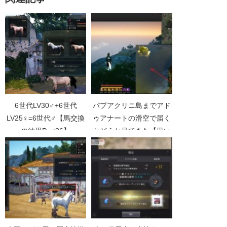
6世代LV30♂+6世代
パプアクリニ島までアド
LV25♀=6世代♂【馬交換
ゥアナートの滑空で届く
の結果Part36】
かどうか見てきた【黒い
砂漠Part3092】