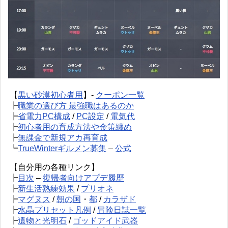
【
黒い砂漠初心者用
】-
クーポン一覧
┣
職業の選び方 最強職はあるのか
┣
省電力PC構成
/
PC設定
/
電気代
┣
初心者用の育成方法や金策纏め
┣
無課金で新規アカ再育成
┗
TrueWinterギルメン募集
–
公式
【自分用の各種リンク】
┣
目次
–
復帰者向けアプデ履歴
┣
新生活熟練効果
/
プリオネ
┣
マグヌス
/
朝の国
・
都
/
カラザド
┣
水晶プリセット凡例
/
冒険日誌一覧
┣
遺物と光明石
/
ゴッドアイド武器