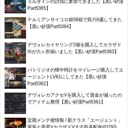
ョルダインの討伐に参加できました【黒い砂漠
Part5365】
テルミアンサイコロ箱58箱で双六6週してきた
【黒い砂漠Part5364】
デヴォレカイヤリング2個を購入してカラザド
IXが六ヶ所揃いました【黒い砂漠Part5363】
パトリジオの懐中時計をマイレージ購入してエ
ージェントLV61にしてきた【黒い砂漠
Part5362】
デヴォレカアクセVを購入して資金が減ったの
でアイテム整理【黒い砂漠Part5361】
定期メンテ後情報 / 新クラス「エージェント」
実装と黒星VカラザドV太古防具配布(07/30)