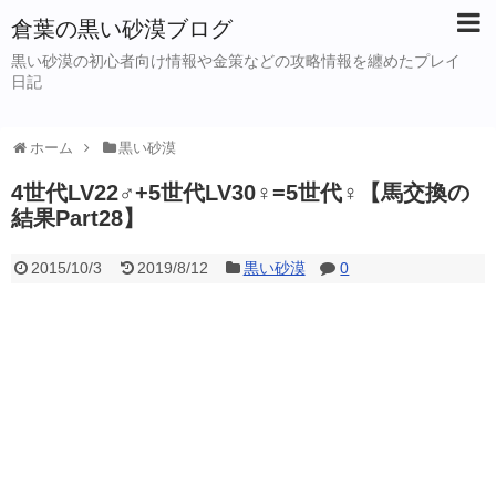
倉葉の黒い砂漠ブログ
黒い砂漠の初心者向け情報や金策などの攻略情報を纏めたプレイ
日記
ホーム
黒い砂漠
4世代LV22♂+5世代LV30♀=5世代♀【馬交換の
結果Part28】
2015/10/3
2019/8/12
黒い砂漠
0