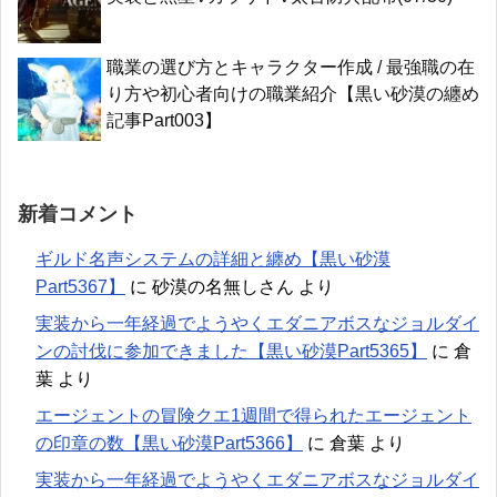
職業の選び方とキャラクター作成 / 最強職の在
り方や初心者向けの職業紹介【黒い砂漠の纏め
記事Part003】
新着コメント
ギルド名声システムの詳細と纏め【黒い砂漠
Part5367】
に
砂漠の名無しさん
より
実装から一年経過でようやくエダニアボスなジョルダイ
ンの討伐に参加できました【黒い砂漠Part5365】
に
倉
葉
より
エージェントの冒険クエ1週間で得られたエージェント
の印章の数【黒い砂漠Part5366】
に
倉葉
より
実装から一年経過でようやくエダニアボスなジョルダイ