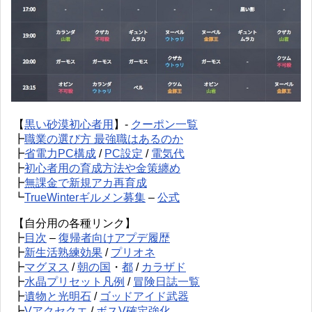
【
黒い砂漠初心者用
】-
クーポン一覧
┣
職業の選び方 最強職はあるのか
┣
省電力PC構成
/
PC設定
/
電気代
┣
初心者用の育成方法や金策纏め
┣
無課金で新規アカ再育成
┗
TrueWinterギルメン募集
–
公式
【自分用の各種リンク】
┣
目次
–
復帰者向けアプデ履歴
┣
新生活熟練効果
/
プリオネ
┣
マグヌス
/
朝の国
・
都
/
カラザド
┣
水晶プリセット凡例
/
冒険日誌一覧
┣
遺物と光明石
/
ゴッドアイド武器
┣
Vアクセクエ
/
ボスV確定強化