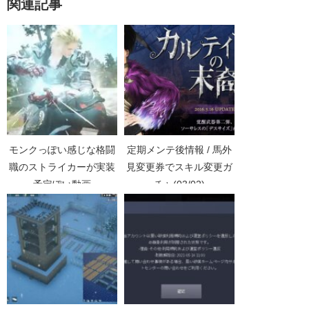
関連記事
モンクっぽい感じな格闘
定期メンテ後情報 / 馬外
職のストライカーが実装
見変更券でスキル変更ガ
予定ぽい動画
チャ(03/02)