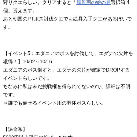
狩りクエらしい。クリアすると「
風景画の絵の具
選択箱 4
個」貰えます。
あと朝国のPTボス討伐クエでも絵具入手クエがあるぽいで
す。
【イベント5：エダニアのボスを討伐して、エダナの欠片を
獲得！】10/02～10/16
エダニアのボス倒すと、エダナの欠片が確定でDROPする
イベントらしいです。
ちなみに私は未だ挑戦権を得られてないので、詳細は不明
です。
⇒誰でも倒せるイベント用の弱体ボスらしい。
【課金系】