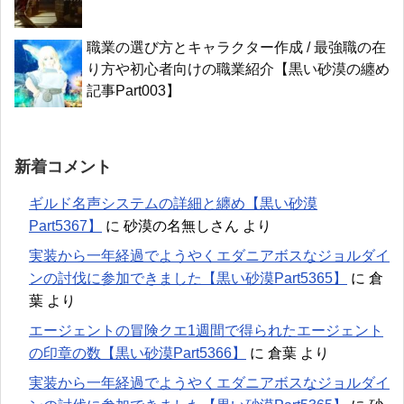
職業の選び方とキャラクター作成 / 最強職の在
り方や初心者向けの職業紹介【黒い砂漠の纏め
記事Part003】
新着コメント
ギルド名声システムの詳細と纏め【黒い砂漠
Part5367】
に
砂漠の名無しさん
より
実装から一年経過でようやくエダニアボスなジョルダイ
ンの討伐に参加できました【黒い砂漠Part5365】
に
倉
葉
より
エージェントの冒険クエ1週間で得られたエージェント
の印章の数【黒い砂漠Part5366】
に
倉葉
より
実装から一年経過でようやくエダニアボスなジョルダイ