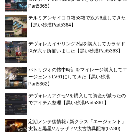
Part5365】
テルミアンサイコロ箱58箱で双六6週してきた
【黒い砂漠Part5364】
デヴォレカイヤリング2個を購入してカラザド
IXが六ヶ所揃いました【黒い砂漠Part5363】
パトリジオの懐中時計をマイレージ購入してエ
ージェントLV61にしてきた【黒い砂漠
Part5362】
デヴォレカアクセVを購入して資金が減ったの
でアイテム整理【黒い砂漠Part5361】
定期メンテ後情報 / 新クラス「エージェント」
実装と黒星VカラザドV太古防具配布(07/30)