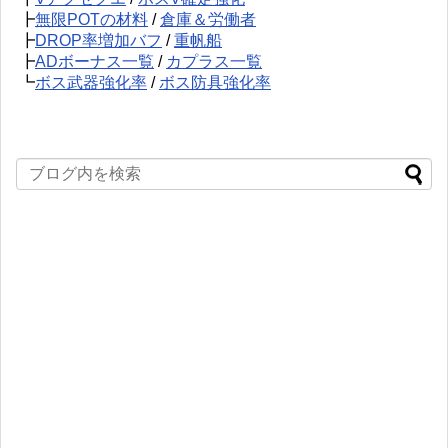
┣
無限POTの材料
/
倉庫＆労働者
┣
DROP率増加バフ
/
重帆船
┣
ADボーナス一覧
/
カプラス一覧
┗
ボス武器強化率
/
ボス防具強化率