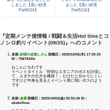
しました【黒い砂漠
ました【黒い砂漠
Part5216】
Part5216】
『定期メンテ後情報 / 戦闘＆生活Hot timeとコ
ノシロ釣りイベント(09/25)』へのコメント
名前:
砂漠の名無しさん
投稿日：2025/10/02(木) 17:35:33
ID：7567643fe
おこんにちわです
イベントタイトル「特別なエダニアのボスを討伐し
て、エダナの欠片を獲得！」だけだと分かりにくい
ですけど中身を見るとイベント用に弱いボスのよう
です
名前:
倉葉
投稿日：2025/10/03(金) 02:53:26
ID：
ababe5cac