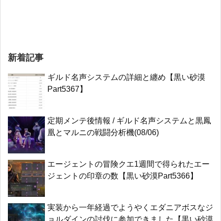
新着記事
ギルド名声システムの詳細と纏め【黒い砂漠
Part5367】
定期メンテ後情報 / ギルド名声システムと黒鳳
凰とマルニの戦闘分析機(08/06)
エージェントの冒険クエ1週間で得られたエー
ジェントの印章の数【黒い砂漠Part5366】
実装から一年経過でようやくエダニアボスなジ
ョルダインの討伐に参加できました【黒い砂漠