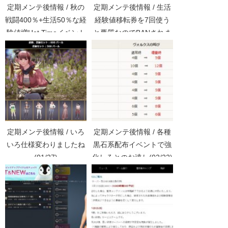
定期メンテ後情報 / 秋の
定期メンテ後情報 / 生活
戦闘400％+生活50％な経
経験値移転券を7回使う
験値増Hot Timeイベント
と悪質なのでBANされま
(09/07)
す(04/14)
定期メンテ後情報 / いろ
定期メンテ後情報 / 各種
いろ仕様変わりましたね
黒石系配布イベントで強
(01/27)
化しろとのお達し(02/22)