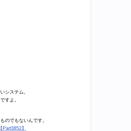
ゾいシステム。
んですよ。
のものでもないんです。
rt3852】