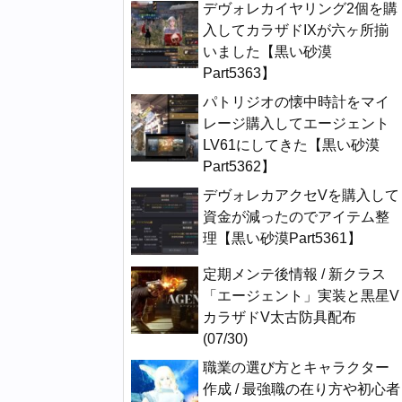
デヴォレカイヤリング2個を購
入してカラザドIXが六ヶ所揃
いました【黒い砂漠
Part5363】
パトリジオの懐中時計をマイ
レージ購入してエージェント
LV61にしてきた【黒い砂漠
Part5362】
デヴォレカアクセVを購入して
資金が減ったのでアイテム整
理【黒い砂漠Part5361】
定期メンテ後情報 / 新クラス
「エージェント」実装と黒星V
カラザドV太古防具配布
(07/30)
職業の選び方とキャラクター
作成 / 最強職の在り方や初心者