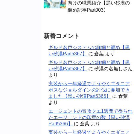
向けの職業紹介【黒い砂漠の
纏め記事Part003】
新着コメント
ギルド名声システムの詳細と纏め【黒
い砂漠Part5367】
に
倉葉
より
ギルド名声システムの詳細と纏め【黒
い砂漠Part5367】
に
砂漠の名無しさん
より
実装から一年経過でようやくエダニア
ボスなジョルダインの討伐に参加でき
ました【黒い砂漠Part5365】
に
倉葉
より
エージェントの冒険クエ1週間で得られ
たエージェントの印章の数【黒い砂漠
Part5366】
に
倉葉
より
実装から一年経過でようやくエダニア