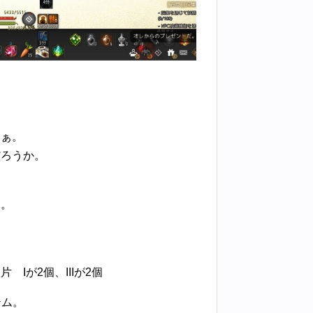
なぁ。
だろうか。
り。
Iが2個、IIIが2個
テム。