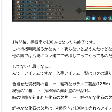
1時間後、採掘率が100％になったら終了です。
この待機時間居るかなぁ・・要らないと思うんだけど
他の国では活発にコレ建てて破壊してってやってるの
してないと思うなぁ。
んで、アイテムですが、入手アイテム一覧はログの通
色褪せた貿易商の箱 ⇒ 精巧なガラス工芸品(12.5M)
秘密の宝箱 ⇒ 探検家の羅針盤の部品1個
時の痕跡が刻まれた化石の欠片 ⇒ 鮮やかな化石の欠片 
鮮やかな化石の欠片は、4種揃うと100Mで売れるアイ