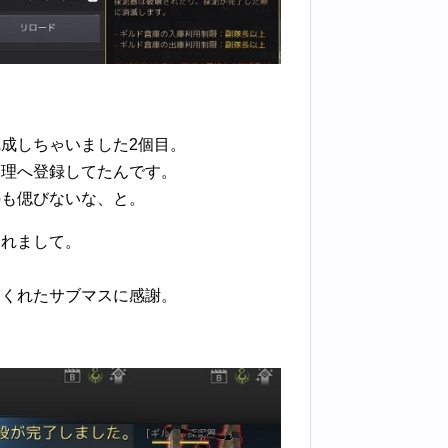
成しちゃいました2個目。
管理へ登録してたんです。
のも偲びないな、と。
くれまして。
。
てくれたサブマスに感謝。