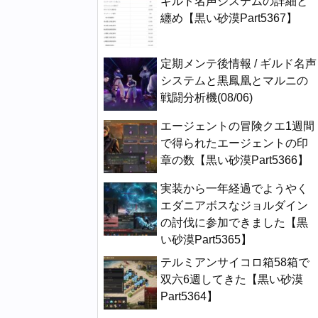
ギルド名声システムの詳細と
纏め【黒い砂漠Part5367】
定期メンテ後情報 / ギルド名声
システムと黒鳳凰とマルニの
戦闘分析機(08/06)
エージェントの冒険クエ1週間
で得られたエージェントの印
章の数【黒い砂漠Part5366】
実装から一年経過でようやく
エダニアボスなジョルダイン
の討伐に参加できました【黒
い砂漠Part5365】
テルミアンサイコロ箱58箱で
双六6週してきた【黒い砂漠
Part5364】