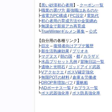
【
黒い砂漠初心者用
】-
クーポン一覧
┣
職業の選び方 最強職はあるのか
┣
省電力PC構成
/
PC設定
/
電気代
┣
初心者用の育成方法や金策纏め
┣
無課金で新規アカ再育成
┗
TrueWinterギルメン募集
–
公式
【自分用の各種リンク】
┣
目次
–
復帰者向けアプデ履歴
┣
新生活熟練効果
/
プリオネ
┣
マグヌス
/
朝の国
・
都
/
カラザド
┣
水晶プリセット凡例
/
冒険日誌一覧
┣
遺物と光明石
/
ゴッドアイド武器
┣
Vアクセクエ
/
ボスV確定強化
┣
無限POTの材料
/
倉庫＆労働者
┣
DROP率増加バフ
/
重帆船
┣
ADボーナス一覧
/
カプラス一覧
┗
ボス武器強化率
/
ボス防具強化率