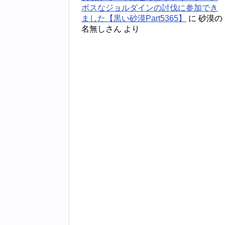
ボスなジョルダインの討伐に参加でき
ました【黒い砂漠Part5365】
に
砂漠の
名無しさん
より