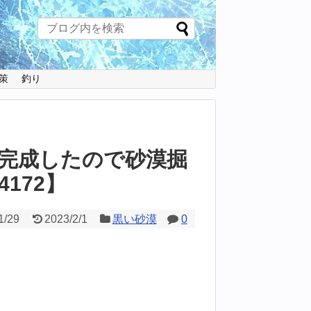
策
釣り
完成したので砂漠掘
172】
1/29
2023/2/1
黒い砂漠
0