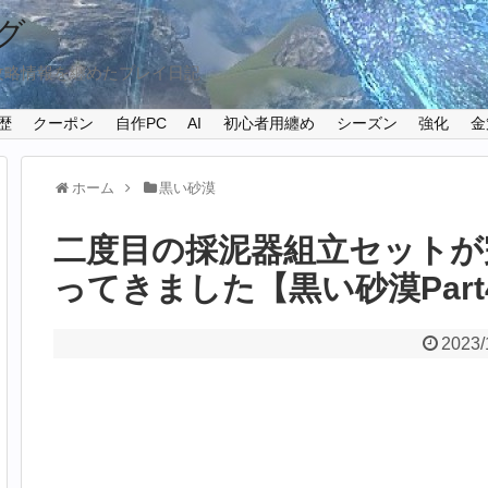
グ
攻略情報を纏めたプレイ日記
歴
クーポン
自作PC
AI
初心者用纏め
シーズン
強化
金
ホーム
黒い砂漠
二度目の採泥器組立セットが
ってきました【黒い砂漠Part4
2023/