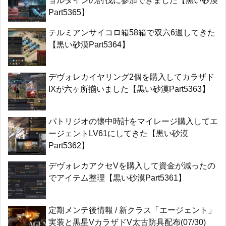
ョルダインの討伐に参加できました【黒い砂漠
Part5365】
テルミアンサイコロ箱58箱で双六6週してきた
【黒い砂漠Part5364】
デヴォレカイヤリング2個を購入してカラザド
IXが六ヶ所揃いました【黒い砂漠Part5363】
パトリジオの懐中時計をマイレージ購入してエ
ージェントLV61にしてきた【黒い砂漠
Part5362】
デヴォレカアクセVを購入して資金が減ったの
でアイテム整理【黒い砂漠Part5361】
定期メンテ後情報 / 新クラス「エージェント」
実装と黒星VカラザドV太古防具配布(07/30)