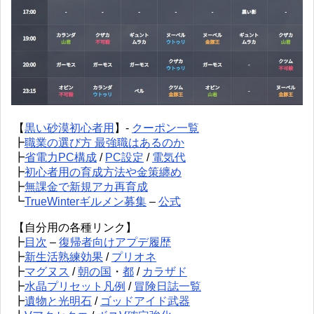
【
黒い砂漠初心者用
】-
クーポン一覧
┣
職業の選び方 最強職はあるのか
┣
省電力PC構成
/
PC設定
/
電気代
┣
初心者用の育成方法や金策纏め
┣
無課金で新規アカ再育成
┗
TrueWinterギルメン募集
–
公式
【自分用の各種リンク】
┣
目次
–
復帰者向けアプデ履歴
┣
新生活熟練効果
/
プリオネ
┣
マグヌス
/
朝の国
・
都
/
カラザド
┣
水晶プリセット凡例
/
冒険日誌一覧
┣
遺物と光明石
/
ゴッドアイド武器