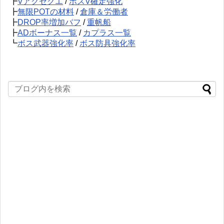
┣
Vアクセクエ
/
ボスV確定強化
┣
無限POTの材料
/
倉庫＆労働者
┣
DROP率増加バフ
/
重帆船
┣
ADボーナス一覧
/
カプラス一覧
┗
ボス武器強化率
/
ボス防具強化率