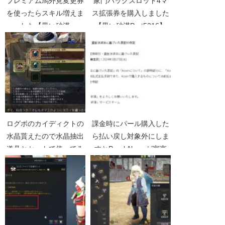
プレミアム馬外見変更券
家門バッグスロット4マ
を使ったらスキル増えま
ス拡張券を購入しました
した【黒い砂漠
【黒い砂漠Part5316】
Part519】
ログボのカイディクトの
課金時にパール購入した
水晶貰えたので水晶抽出
ら払い戻し対象外にしま
道具とセットで使ってみ
すとPearl Abyssが宣言
た【黒い砂漠Part1199】
【黒い砂漠Part4681】