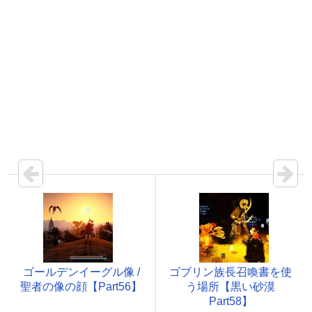
ゴールデンイーグル像 /
ゴブリン族長召喚書を使
聖者の像の顔【Part56】
う場所【黒い砂漠
Part58】