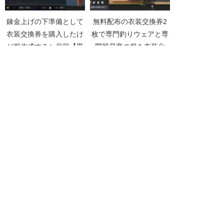
錬金上げの下準備として
無料配布の衣装交換券2
衣装交換券を購入したけ
枚で専門釣りウェアと専
ど服作成するか保留【黒
門貿易商の服を衣装化
い砂漠Part2384】
【黒い砂漠Part4830】