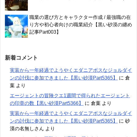
職業の選び方とキャラクター作成 / 最強職の在
り方や初心者向けの職業紹介【黒い砂漠の纏め
記事Part003】
新着コメント
実装から一年経過でようやくエダニアボスなジョルダイ
ンの討伐に参加できました【黒い砂漠Part5365】
に
倉
葉
より
エージェントの冒険クエ1週間で得られたエージェント
の印章の数【黒い砂漠Part5366】
に
倉葉
より
実装から一年経過でようやくエダニアボスなジョルダイ
ンの討伐に参加できました【黒い砂漠Part5365】
に
砂
漠の名無しさん
より