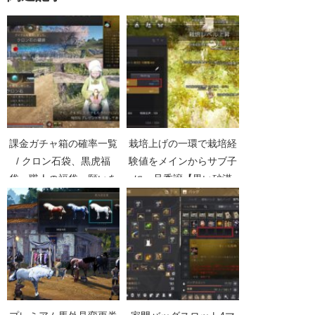
課金ガチャ箱の確率一覧
栽培上げの一環で栽培経
/ クロン石袋、黒虎福
験値をメインからサブ子
袋、職人の福袋、願いを
に一旦委譲【黒い砂漠
込めた福袋他【黒い砂漠
Part2331】
Part4230】