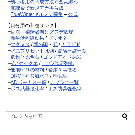
┣
初心者用の育成方法や金策纏め
┣
無課金で新規アカ再育成
┗
TrueWinterギルメン募集
–
公式
【自分用の各種リンク】
┣
目次
–
復帰者向けアプデ履歴
┣
新生活熟練効果
/
プリオネ
┣
マグヌス
/
朝の国
・
都
/
カラザド
┣
水晶プリセット凡例
/
冒険日誌一覧
┣
遺物と光明石
/
ゴッドアイド武器
┣
Vアクセクエ
/
ボスV確定強化
┣
無限POTの材料
/
倉庫＆労働者
┣
DROP率増加バフ
/
重帆船
┣
ADボーナス一覧
/
カプラス一覧
┗
ボス武器強化率
/
ボス防具強化率