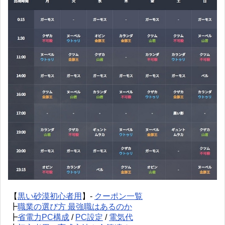
【
黒い砂漠初心者用
】-
クーポン一覧
┣
職業の選び方 最強職はあるのか
┣
省電力PC構成
/
PC設定
/
電気代