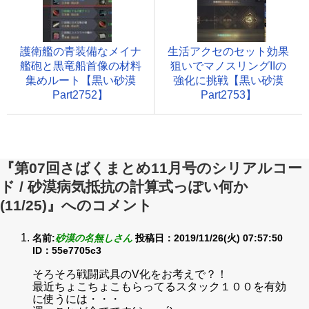
護衛艦の青装備なメイナ
生活アクセのセット効果
艦砲と黒竜船首像の材料
狙いでマノスリングIIの
集めルート【黒い砂漠
強化に挑戦【黒い砂漠
Part2752】
Part2753】
『第07回さばくまとめ11月号のシリアルコー
ド / 砂漠病気抵抗の計算式っぽい何か
(11/25)』へのコメント
名前:
砂漠の名無しさん
投稿日：2019/11/26(火) 07:57:50
ID：55e7705c3
そろそろ戦闘武具のV化をお考えで？！
最近ちょこちょこもらってるスタック１００を有効
に使うには・・・