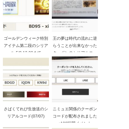
ゴールデンウィーク特別
王の夢は時代の流れに逆
アイテム第二段のシリア
らうことが出来なかった
ル 5/8 12:00まで
クーポンのシリアルコー
ドと入力する場所【黒い
砂漠Part2962】
さばくてれび生放送のシ
ニミュエ関係のクーポン
リアルコード(07/07)
コードが配布されました
+100時間イベント