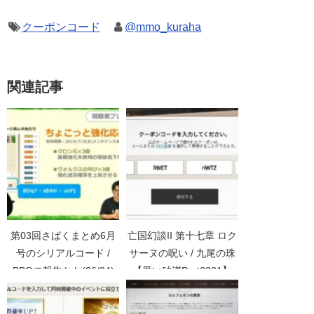
クーポンコード
@mmo_kuraha
関連記事
第03回さばくまとめ6月
亡国幻談II 第十七章 ロク
号のシリアルコード /
サーヌの呪い / 九尾の珠
BBQの報告とか(06/24)
【黒い砂漠Part3221】