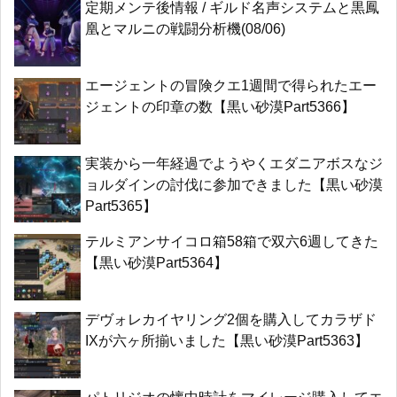
定期メンテ後情報 / ギルド名声システムと黒鳳
凰とマルニの戦闘分析機(08/06)
エージェントの冒険クエ1週間で得られたエー
ジェントの印章の数【黒い砂漠Part5366】
実装から一年経過でようやくエダニアボスなジ
ョルダインの討伐に参加できました【黒い砂漠
Part5365】
テルミアンサイコロ箱58箱で双六6週してきた
【黒い砂漠Part5364】
デヴォレカイヤリング2個を購入してカラザド
IXが六ヶ所揃いました【黒い砂漠Part5363】