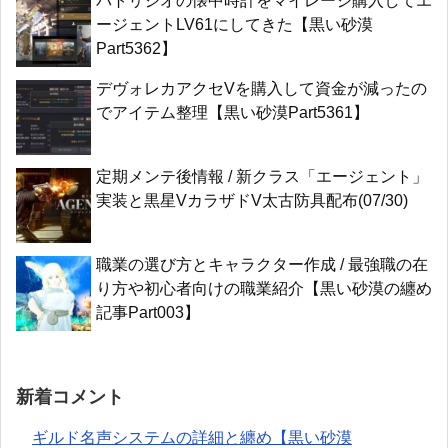
パトリジオの懐中時計をマイレージ購入してエ
ージェントLV61にしてきた【黒い砂漠
Part5362】
デヴォレカアクセVを購入して資金が減ったの
でアイテム整理【黒い砂漠Part5361】
定期メンテ後情報 / 新クラス「エージェント」
実装と黒星VカラザドV太古防具配布(07/30)
職業の選び方とキャラクター作成 / 最強職の在
り方や初心者向けの職業紹介【黒い砂漠の纏め
記事Part003】
新着コメント
ギルド名声システムの詳細と纏め【黒い砂漠