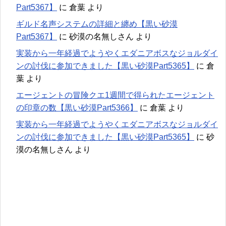
Part5367】
に
倉葉
より
ギルド名声システムの詳細と纏め【黒い砂漠
Part5367】
に
砂漠の名無しさん
より
実装から一年経過でようやくエダニアボスなジョルダイ
ンの討伐に参加できました【黒い砂漠Part5365】
に
倉
葉
より
エージェントの冒険クエ1週間で得られたエージェント
の印章の数【黒い砂漠Part5366】
に
倉葉
より
実装から一年経過でようやくエダニアボスなジョルダイ
ンの討伐に参加できました【黒い砂漠Part5365】
に
砂
漠の名無しさん
より