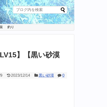
策
釣り
V15】【黒い砂漠
/9
2023/12/14
黒い砂漠
0