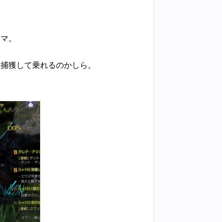
クマ。
ら捕獲して乗れるのかしら。