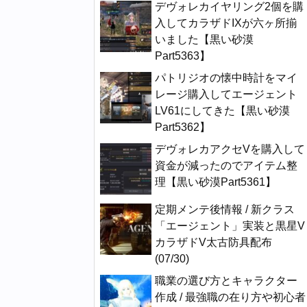
デヴォレカイヤリング2個を購
入してカラザドIXが六ヶ所揃
いました【黒い砂漠
Part5363】
パトリジオの懐中時計をマイ
レージ購入してエージェント
LV61にしてきた【黒い砂漠
Part5362】
デヴォレカアクセVを購入して
資金が減ったのでアイテム整
理【黒い砂漠Part5361】
定期メンテ後情報 / 新クラス
「エージェント」実装と黒星V
カラザドV太古防具配布
(07/30)
職業の選び方とキャラクター
作成 / 最強職の在り方や初心者