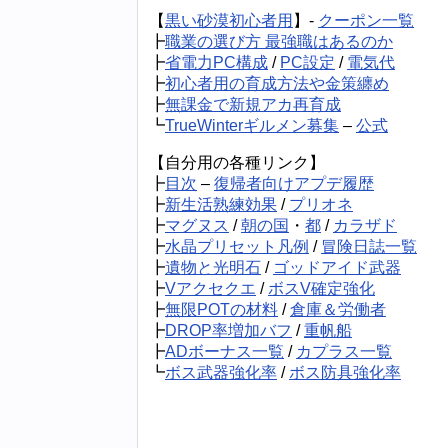
【
黒い砂漠初心者用
】-
クーポン一覧
┣
職業の選び方 最強職はあるのか
┣
省電力PC構成
/
PC設定
/
電気代
┣
初心者用の育成方法や金策纏め
┣
無課金で新規アカ再育成
┗
TrueWinterギルメン募集
–
公式
【自分用の各種リンク】
┣
目次
–
復帰者向けアプデ履歴
┣
新生活熟練効果
/
プリオネ
┣
マグヌス
/
朝の国
・
都
/
カラザド
┣
水晶プリセット凡例
/
冒険日誌一覧
┣
遺物と光明石
/
ゴッドアイド武器
┣
Vアクセクエ
/
ボスV確定強化
┣
無限POTの材料
/
倉庫＆労働者
┣
DROP率増加バフ
/
重帆船
┣
ADボーナス一覧
/
カプラス一覧
┗
ボス武器強化率
/
ボス防具強化率