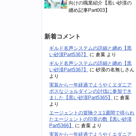
向けの職業紹介【黒い砂漠の
纏め記事Part003】
新着コメント
ギルド名声システムの詳細と纏め【黒
い砂漠Part5367】
に
倉葉
より
ギルド名声システムの詳細と纏め【黒
い砂漠Part5367】
に
砂漠の名無しさん
より
実装から一年経過でようやくエダニア
ボスなジョルダインの討伐に参加でき
ました【黒い砂漠Part5365】
に
倉葉
より
エージェントの冒険クエ1週間で得られ
たエージェントの印章の数【黒い砂漠
Part5366】
に
倉葉
より
実装から一年経過でようやくエダニア