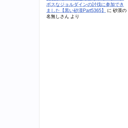
ボスなジョルダインの討伐に参加でき
ました【黒い砂漠Part5365】
に
砂漠の
名無しさん
より