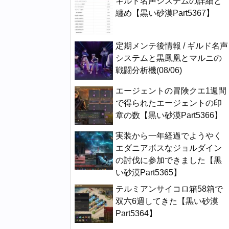
ギルド名声システムの詳細と
纏め【黒い砂漠Part5367】
定期メンテ後情報 / ギルド名声
システムと黒鳳凰とマルニの
戦闘分析機(08/06)
エージェントの冒険クエ1週間
で得られたエージェントの印
章の数【黒い砂漠Part5366】
実装から一年経過でようやく
エダニアボスなジョルダイン
の討伐に参加できました【黒
い砂漠Part5365】
テルミアンサイコロ箱58箱で
双六6週してきた【黒い砂漠
Part5364】