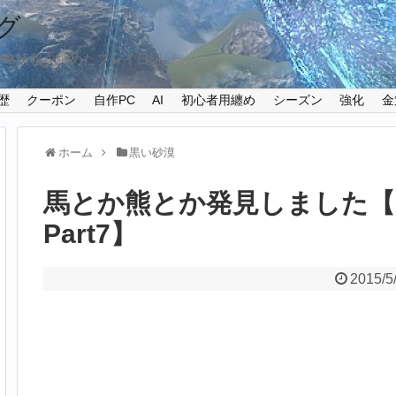
グ
攻略情報を纏めたプレイ日記
歴
クーポン
自作PC
AI
初心者用纏め
シーズン
強化
金
ホーム
黒い砂漠
馬とか熊とか発見しました【L
Part7】
2015/5