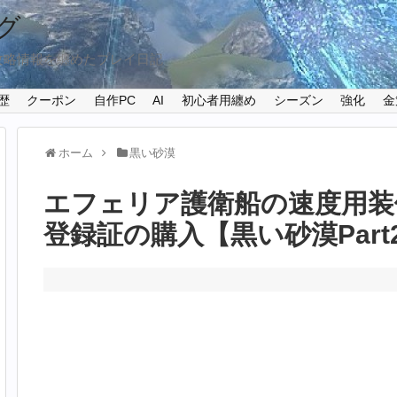
グ
攻略情報を纏めたプレイ日記
歴
クーポン
自作PC
AI
初心者用纏め
シーズン
強化
金
ホーム
黒い砂漠
エフェリア護衛船の速度用装
登録証の購入【黒い砂漠Part2