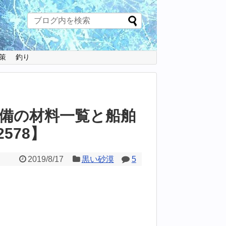
策
釣り
備の材料一覧と船舶
578】
2019/8/17
黒い砂漠
5