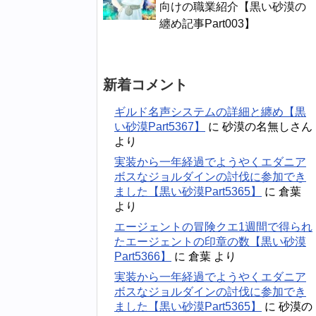
向けの職業紹介【黒い砂漠の
纏め記事Part003】
新着コメント
ギルド名声システムの詳細と纏め【黒
い砂漠Part5367】
に
砂漠の名無しさん
より
実装から一年経過でようやくエダニア
ボスなジョルダインの討伐に参加でき
ました【黒い砂漠Part5365】
に
倉葉
より
エージェントの冒険クエ1週間で得られ
たエージェントの印章の数【黒い砂漠
Part5366】
に
倉葉
より
実装から一年経過でようやくエダニア
ボスなジョルダインの討伐に参加でき
ました【黒い砂漠Part5365】
に
砂漠の