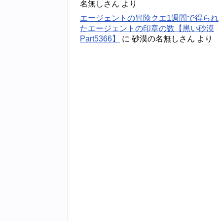
名無しさん
より
エージェントの冒険クエ1週間で得られ
たエージェントの印章の数【黒い砂漠
Part5366】
に
砂漠の名無しさん
より