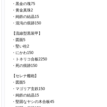
・黒金の塊75
・黄金真珠2
・純鉄の結晶15
・混沌の痕跡150
【流線型黒装甲】
・図面5
・堅い柱2
・にかわ150
・トネリコ合板2250
・死の痕跡150
【セレナ艦砲】
・図面5
・マゴリア玄鉄150
・純鉄の結晶15
・堅固なヤシの木合板45