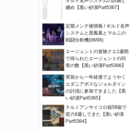
ギルド名声システムの詳細と
纏め【黒い砂漠Part5367】
定期メンテ後情報 / ギルド名声
システムと黒鳳凰とマルニの
戦闘分析機(08/06)
エージェントの冒険クエ1週間
で得られたエージェントの印
章の数【黒い砂漠Part5366】
実装から一年経過でようやく
エダニアボスなジョルダイン
の討伐に参加できました【黒
い砂漠Part5365】
テルミアンサイコロ箱58箱で
双六6週してきた【黒い砂漠
Part5364】