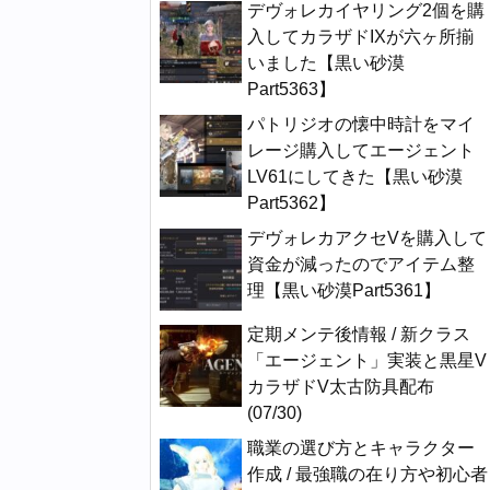
デヴォレカイヤリング2個を購
入してカラザドIXが六ヶ所揃
いました【黒い砂漠
Part5363】
パトリジオの懐中時計をマイ
レージ購入してエージェント
LV61にしてきた【黒い砂漠
Part5362】
デヴォレカアクセVを購入して
資金が減ったのでアイテム整
理【黒い砂漠Part5361】
定期メンテ後情報 / 新クラス
「エージェント」実装と黒星V
カラザドV太古防具配布
(07/30)
職業の選び方とキャラクター
作成 / 最強職の在り方や初心者