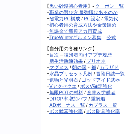
【
黒い砂漠初心者用
】-
クーポン一覧
┣
職業の選び方 最強職はあるのか
┣
省電力PC構成
/
PC設定
/
電気代
┣
初心者用の育成方法や金策纏め
┣
無課金で新規アカ再育成
┗
TrueWinterギルメン募集
–
公式
【自分用の各種リンク】
┣
目次
–
復帰者向けアプデ履歴
┣
新生活熟練効果
/
プリオネ
┣
マグヌス
/
朝の国
・
都
/
カラザド
┣
水晶プリセット凡例
/
冒険日誌一覧
┣
遺物と光明石
/
ゴッドアイド武器
┣
Vアクセクエ
/
ボスV確定強化
┣
無限POTの材料
/
倉庫＆労働者
┣
DROP率増加バフ
/
重帆船
┣
ADボーナス一覧
/
カプラス一覧
┗
ボス武器強化率
/
ボス防具強化率