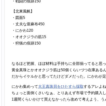
・戦闘の痕跡150
【北東風帆】
・図面5
・丈夫な亜麻布450
・にかわ120
・オオクジラの筋15
・狩猟の痕跡150
なるほど把握、ほぼ材料は手持ちに全部揃ってると思
黄金真珠とかオオクジラ筋は50個くらいづつ在庫ある
だからイケルかと思ってたけどダメだった。にかわが
にかわ集めって
大王真珠貝をひたすら採取
するアレよ
ちょっと面倒くさいなぁ、とりあえず市場で予約購入
1週間くらいかけて買えなかったら改めて考えよう、う