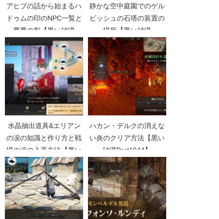
アヒブの話から始まるハ
静かな空中庭園でのゲル
ドゥムの印のNPC一覧と
ビッシュの石塔の装置の
悪夢の影【黒い砂漠
場所【黒い砂漠
Part3960】
Part1990】
水晶抽出道具&エリアン
ハカン・デルクの消えな
の涙の知識と作り方と戦
い炎のクリア方法【黒い
場の涙の入手方法【黒い
砂漠Part1944】
砂漠Part3287】