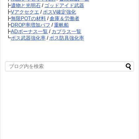
┣
遺物と光明石
/
ゴッドアイド武器
┣
Vアクセクエ
/
ボスV確定強化
┣
無限POTの材料
/
倉庫＆労働者
┣
DROP率増加バフ
/
重帆船
┣
ADボーナス一覧
/
カプラス一覧
┗
ボス武器強化率
/
ボス防具強化率