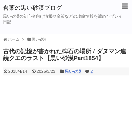
倉葉の黒い砂漠ブログ
黒い砂漠の初心者向け情報や金策などの攻略情報を纏めたプレイ
日記
ホーム
黒い砂漠
古代の記憶が書かれた碑石の場所 / ダヌマン連
続クエのラスト【黒い砂漠Part1854】
2018/4/14
2025/3/23
黒い砂漠
2