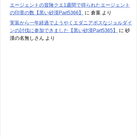
エージェントの冒険クエ1週間で得られたエージェント
の印章の数【黒い砂漠Part5366】
に
倉葉
より
実装から一年経過でようやくエダニアボスなジョルダイ
ンの討伐に参加できました【黒い砂漠Part5365】
に
砂
漠の名無しさん
より