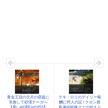
黄金王冠の欠片の窃盗に
テキ・ロリのデイリー報
失敗して砂漠ナーガへ
酬に狩人の証 / クロン群
【黒い砂漠Part1853】
島連続狩猟クエの始まり