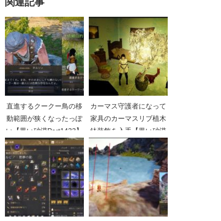
関連記事
直進するクークー鳥の移
カーマス守護者になって
動範囲が狭くなったっぽ
家具のカーマスリブ植木
い【黒い砂漠Part1433】
鉢装飾を入手【黒い砂漠
Part1751】