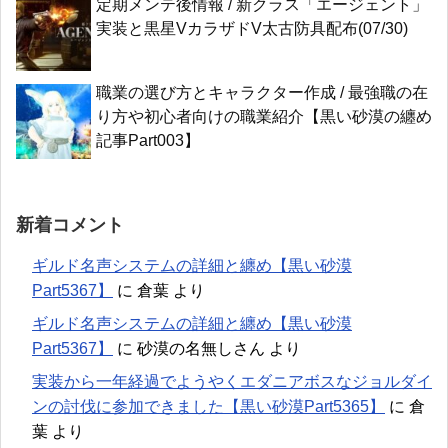
定期メンテ後情報 / 新クラス「エージェント」
実装と黒星VカラザドV太古防具配布(07/30)
職業の選び方とキャラクター作成 / 最強職の在
り方や初心者向けの職業紹介【黒い砂漠の纏め
記事Part003】
新着コメント
ギルド名声システムの詳細と纏め【黒い砂漠
Part5367】
に
倉葉
より
ギルド名声システムの詳細と纏め【黒い砂漠
Part5367】
に
砂漠の名無しさん
より
実装から一年経過でようやくエダニアボスなジョルダイ
ンの討伐に参加できました【黒い砂漠Part5365】
に
倉
葉
より