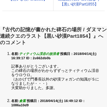
【黒い砂漠Part1855】
『古代の記憶が書かれた碑石の場所 / ダヌマン
連続クエのラスト【黒い砂漠Part1854】』へ
のコメント
名前:
ティティウム渓谷の放浪者
投稿日：2018/04/14(土)
16:39:17
ID：2c662db0b
記事ありがとうございます。
この碑石の場所がわからずずっとティティウム渓谷
をウロウロ。
（おかげで門番長以外の砂漠フォガンの知識がＳに
なりましたが・・・）
大変助かりました。多謝。
名前:
倉葉
投稿日：2018/04/14(土) 16:49:12
ID：
1086a10d9