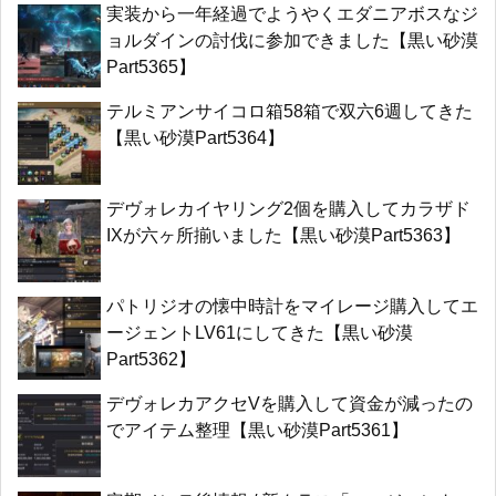
実装から一年経過でようやくエダニアボスなジ
ョルダインの討伐に参加できました【黒い砂漠
Part5365】
テルミアンサイコロ箱58箱で双六6週してきた
【黒い砂漠Part5364】
デヴォレカイヤリング2個を購入してカラザド
IXが六ヶ所揃いました【黒い砂漠Part5363】
パトリジオの懐中時計をマイレージ購入してエ
ージェントLV61にしてきた【黒い砂漠
Part5362】
デヴォレカアクセVを購入して資金が減ったの
でアイテム整理【黒い砂漠Part5361】