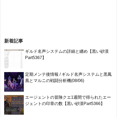
新着記事
ギルド名声システムの詳細と纏め【黒い砂漠
Part5367】
定期メンテ後情報 / ギルド名声システムと黒鳳
凰とマルニの戦闘分析機(08/06)
エージェントの冒険クエ1週間で得られたエー
ジェントの印章の数【黒い砂漠Part5366】