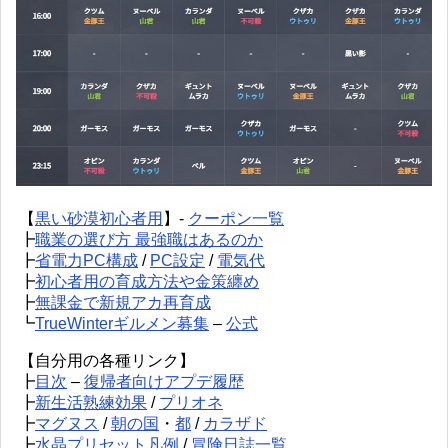
【
黒い砂漠初心者用
】-
クーポン一覧
┣
職業の選び方 最強職はあるのか
┣
省電力PC構成
/
PC設定
/
電気代
┣
初心者用の育成方法や金策纏め
┣
無課金で新規アカ再育成
┗
TrueWinterギルメン募集
–
公式
【自分用の各種リンク】
┣
目次
–
復帰者向けアプデ履歴
┣
新生活熟練効果
/
プリオネ
┣
マグヌス
/
朝の国
・
都
/
カラザド
┣
水晶プリセット凡例
/
冒険日誌一覧