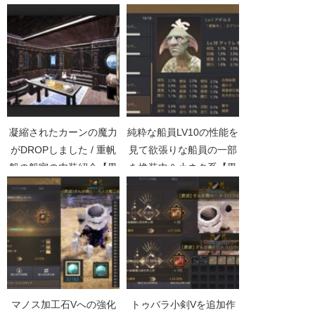
凝縮されたカーンの魔力
純粋な船員LV10の性能を
がDROPしました / 重帆
見て欲張りな船員の一部
船の船室の内装紹介【黒
を換装中＆小ネタ系【黒
い砂漠Part2924】
い砂漠Part3103】
マノス加工石Vへの強化
トゥバラ小剣Vを追加作