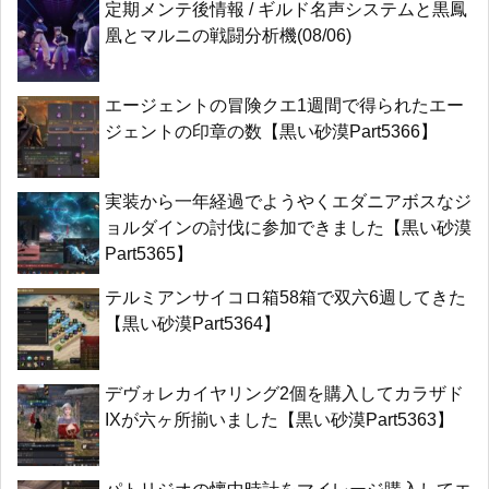
定期メンテ後情報 / ギルド名声システムと黒鳳
凰とマルニの戦闘分析機(08/06)
エージェントの冒険クエ1週間で得られたエー
ジェントの印章の数【黒い砂漠Part5366】
実装から一年経過でようやくエダニアボスなジ
ョルダインの討伐に参加できました【黒い砂漠
Part5365】
テルミアンサイコロ箱58箱で双六6週してきた
【黒い砂漠Part5364】
デヴォレカイヤリング2個を購入してカラザド
IXが六ヶ所揃いました【黒い砂漠Part5363】