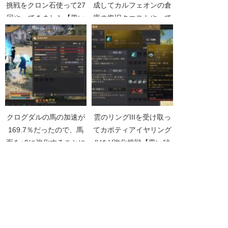
挑戦をクロン石使って27
成してカルフェオンの倉
回やってきました【黒い
庫の復旧クエストやって
砂漠Part4415】
きた【黒い砂漠
Part3651】
クログダルの馬の加速が
雲のリングIIIを受け取っ
169.7％だったので、馬
てカポティアイヤリング
面を+9に強化することに
IVをV強化挑戦【黒い砂
しました【黒い砂漠
漠Part4138】
Part5216】