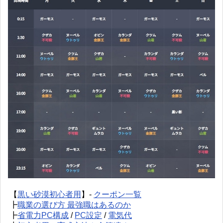
【
黒い砂漠初心者用
】-
クーポン一覧
┣
職業の選び方 最強職はあるのか
┣
省電力PC構成
/
PC設定
/
電気代