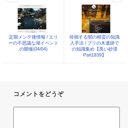
定期メンテ後情報 / エリ
徘徊する闇の精霊の知識
ーの不思議な湖イベント
入手法 / ブリの木遺跡で
の開催(04/04)
の知識集め【黒い砂漠
Part1839】
コメントをどうぞ