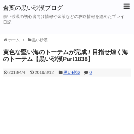
倉葉の黒い砂漠ブログ
黒い砂漠の初心者向け情報や金策などの攻略情報を纏めたプレイ
日記
ホーム
黒い砂漠
黄色な堅い海のトーテムが完成 / 目指せ煌く海
のトーテム【黒い砂漠Part1838】
2018/4/4
2019/8/12
黒い砂漠
0