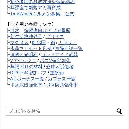
┣
初心者用の育成方法や金策纏め
┣
無課金で新規アカ再育成
┗
TrueWinterギルメン募集
–
公式
【自分用の各種リンク】
┣
目次
–
復帰者向けアプデ履歴
┣
新生活熟練効果
/
プリオネ
┣
マグヌス
/
朝の国
・
都
/
カラザド
┣
水晶プリセット凡例
/
冒険日誌一覧
┣
遺物と光明石
/
ゴッドアイド武器
┣
Vアクセクエ
/
ボスV確定強化
┣
無限POTの材料
/
倉庫＆労働者
┣
DROP率増加バフ
/
重帆船
┣
ADボーナス一覧
/
カプラス一覧
┗
ボス武器強化率
/
ボス防具強化率