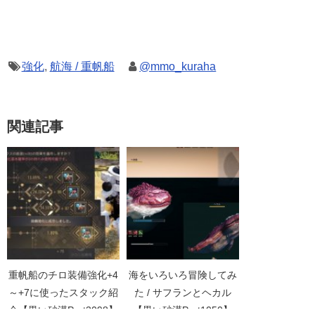
強化
,
航海 / 重帆船
@mmo_kuraha
関連記事
重帆船のチロ装備強化+4
海をいろいろ冒険してみ
～+7に使ったスタック紹
た / サフランとヘカル
介【黒い砂漠Part3098】
【黒い砂漠Part1050】