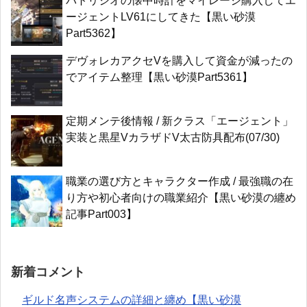
パトリジオの懐中時計をマイレージ購入してエ
ージェントLV61にしてきた【黒い砂漠
Part5362】
デヴォレカアクセVを購入して資金が減ったの
でアイテム整理【黒い砂漠Part5361】
定期メンテ後情報 / 新クラス「エージェント」
実装と黒星VカラザドV太古防具配布(07/30)
職業の選び方とキャラクター作成 / 最強職の在
り方や初心者向けの職業紹介【黒い砂漠の纏め
記事Part003】
新着コメント
ギルド名声システムの詳細と纏め【黒い砂漠