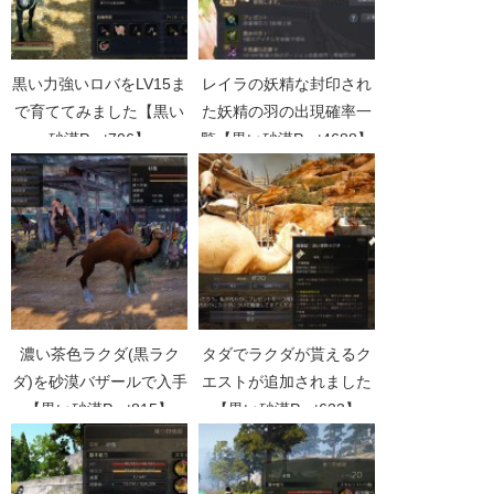
黒い力強いロバをLV15ま
レイラの妖精な封印され
で育ててみました【黒い
た妖精の羽の出現確率一
砂漠Part706】
覧【黒い砂漠Part4688】
濃い茶色ラクダ(黒ラク
タダでラクダが貰えるク
ダ)を砂漠バザールで入手
エストが追加されました
【黒い砂漠Part815】
【黒い砂漠Part633】