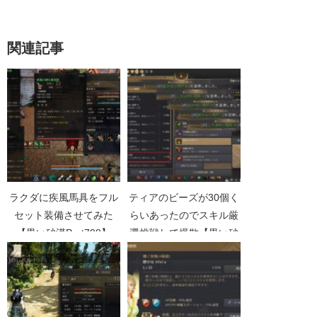
関連記事
ラクダに疾風馬具をフル
ティアのビーズが30個く
セット装備させてみた
らいあったのでスキル厳
【黒い砂漠Part798】
選挑戦して爆散【黒い砂
漠Part5331】