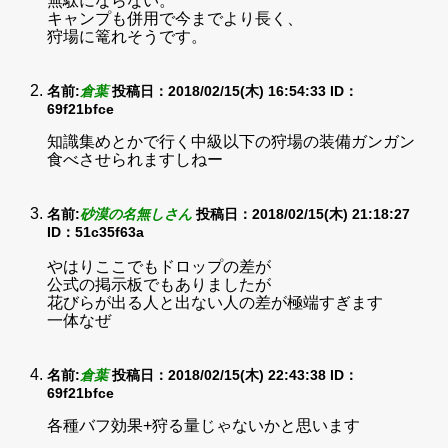
無駄にならない。
キャンプも併用で今までより長く、
狩場に篭れそうです。
名前:
倉葉
投稿日：2018/02/15(木) 16:54:33
ID：
69f21bfce
知識集めとかで行く中級以下の狩場の装備ガンガン
食べさせられますしねー
名前:
砂漠の名無しさん
投稿日：2018/02/15(木) 21:18:27
ID：51c35f63a
やはりここでもドロップの差が
公式の掲示板でもありましたが
花びらが出る人と出ない人の差が極端すぎます
一体なぜ
名前:
倉葉
投稿日：2018/02/15(木) 22:43:38
ID：
69f21bfce
各種バフ効果+狩る量じゃないかと思います