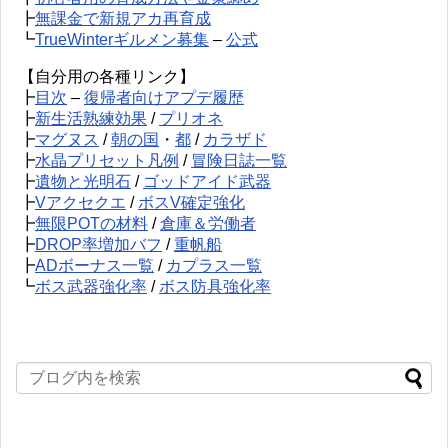
┣
無課金で新規アカ再育成
┗
TrueWinterギルメン募集
–
公式
【自分用の各種リンク】
┣
目次
–
復帰者向けアプデ履歴
┣
新生活熟練効果
/
プリオネ
┣
マグヌス
/
朝の国
・
都
/
カラザド
┣
水晶プリセット凡例
/
冒険日誌一覧
┣
遺物と光明石
/
ゴッドアイド武器
┣
Vアクセクエ
/
ボスV確定強化
┣
無限POTの材料
/
倉庫＆労働者
┣
DROP率増加バフ
/
重帆船
┣
ADボーナス一覧
/
カプラス一覧
┗
ボス武器強化率
/
ボス防具強化率