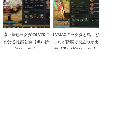
濃い茶色ラクダのLV20に
LVMAXのラクダと馬、ど
おける性能公開【黒い砂
っちが砂漠で役立つか比
漠Part827】
較【黒い砂漠Part308】