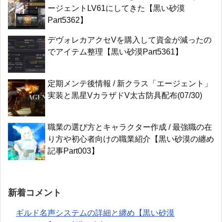
ージェントLV61にしてきた【黒い砂漠
Part5362】
デヴォレカアクセVを購入して資金が減ったの
でアイテム整理【黒い砂漠Part5361】
定期メンテ後情報 / 新クラス「エージェント」
実装と黒星VカラザドV太古防具配布(07/30)
職業の選び方とキャラクター作成 / 最強職の在
り方や初心者向けの職業紹介【黒い砂漠の纏め
記事Part003】
新着コメント
ギルド名声システムの詳細と纏め【黒い砂漠