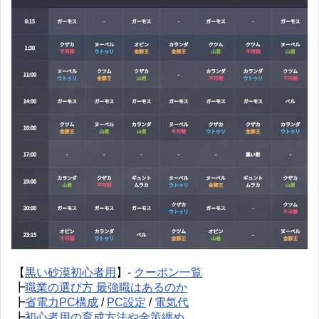
【
黒い砂漠初心者用
】-
クーポン一覧
┣
職業の選び方 最強職はあるのか
┣
省電力PC構成
/
PC設定
/
電気代
┣
初心者用の育成方法や金策纏め