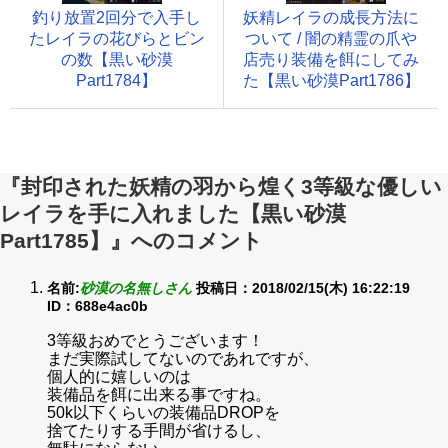
釣り放置2回分で入手し
妖精レイラの成長方法に
たレイラの花びらとビン
ついて / 闇の精霊の爪や
の数【黒い砂漠
店売り装備を餌にしてみ
Part1784】
た【黒い砂漠Part1786】
『封印された妖精の羽から煌く3等級な優しい
レイラを手に入れました【黒い砂漠
Part1785】』へのコメント
名前:
砂漠の名無しさん
投稿日：2018/02/15(木) 16:22:19
ID：688e4ac0b
3等級おめでとうございます！
まだ実際試してないのであれですが、
個人的に嬉しいのは
装備品を餌に出来る事ですね。
50k以下くらいの装備品DROPを
捨てたりする手間が省けるし、