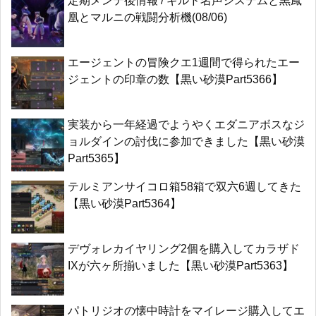
定期メンテ後情報 / ギルド名声システムと黒鳳
凰とマルニの戦闘分析機(08/06)
エージェントの冒険クエ1週間で得られたエー
ジェントの印章の数【黒い砂漠Part5366】
実装から一年経過でようやくエダニアボスなジ
ョルダインの討伐に参加できました【黒い砂漠
Part5365】
テルミアンサイコロ箱58箱で双六6週してきた
【黒い砂漠Part5364】
デヴォレカイヤリング2個を購入してカラザド
IXが六ヶ所揃いました【黒い砂漠Part5363】
パトリジオの懐中時計をマイレージ購入してエ