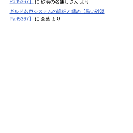
Part5367】
に
砂漠の名無しさん
より
ギルド名声システムの詳細と纏め【黒い砂漠
Part5367】
に
倉葉
より