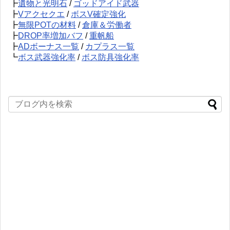
┣
遺物と光明石
/
ゴッドアイド武器
┣
Vアクセクエ
/
ボスV確定強化
┣
無限POTの材料
/
倉庫＆労働者
┣
DROP率増加バフ
/
重帆船
┣
ADボーナス一覧
/
カプラス一覧
┗
ボス武器強化率
/
ボス防具強化率