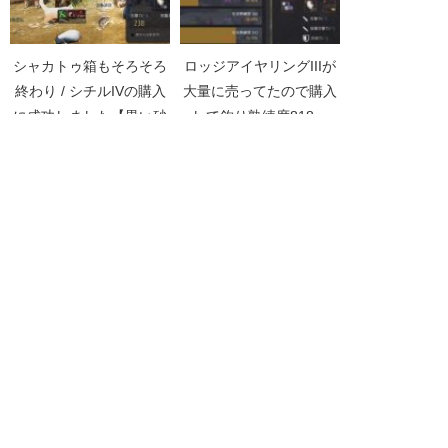
シャカトゥ箱もそろそろ
ロッジアイヤリングIIIが
終わり / シチルIVの購入
大量に売ってたので購入
に成功しました【黒い砂
して釣り熟練度818へ
漠Part1597】
【黒い砂漠Part2639】