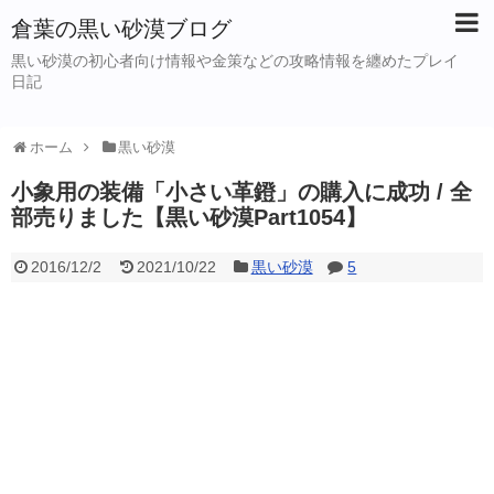
倉葉の黒い砂漠ブログ
黒い砂漠の初心者向け情報や金策などの攻略情報を纏めたプレイ
日記
ホーム
黒い砂漠
小象用の装備「小さい革鐙」の購入に成功 / 全
部売りました【黒い砂漠Part1054】
2016/12/2
2021/10/22
黒い砂漠
5