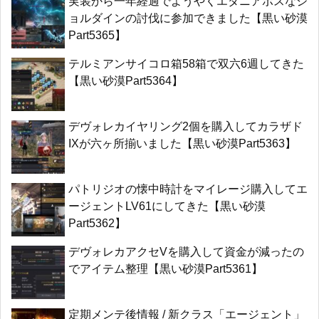
実装から一年経過でようやくエダニアボスなジ
ョルダインの討伐に参加できました【黒い砂漠
Part5365】
テルミアンサイコロ箱58箱で双六6週してきた
【黒い砂漠Part5364】
デヴォレカイヤリング2個を購入してカラザド
IXが六ヶ所揃いました【黒い砂漠Part5363】
パトリジオの懐中時計をマイレージ購入してエ
ージェントLV61にしてきた【黒い砂漠
Part5362】
デヴォレカアクセVを購入して資金が減ったの
でアイテム整理【黒い砂漠Part5361】
定期メンテ後情報 / 新クラス「エージェント」