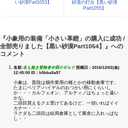
い砂漠Part1053】
砂漠の灯台【黒い砂漠
Part1055】
『小象用の装備「小さい革鐙」の購入に成功 /
全部売りました【黒い砂漠Part1054】』への
コメント
名前:
名も無き冒険者＠弱小ギルド
投稿日：2016/12/02(金)
12:45:00
ID：b5bba5a57
小象は、普段は畑作業用の種とかの移動倉庫です。
たまにベリア-ハイデルのおつかい用にくらいし
か・・・カルフェオン、アルティノはちょっと遠い
かな。
二頭目買えるクエ受けてあるけど、一頭いればイイ
カナー・・・
ラクダも二頭目は結局倉庫として厩舎に入れっぱな
し・・