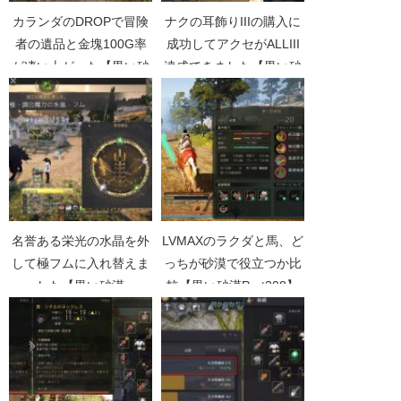
カランダのDROPで冒険
ナクの耳飾りIIIの購入に
者の遺品と金塊100G率
成功してアクセがALLIII
が凄い上がった【黒い砂
達成できました【黒い砂
漠Part3760】
漠Part1586】
名誉ある栄光の水晶を外
LVMAXのラクダと馬、ど
して極フムに入れ替えま
っちが砂漠で役立つか比
した【黒い砂漠
較【黒い砂漠Part308】
Part4813】