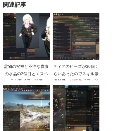
関連記事
霊物の祝福と不浄な貪食
ティアのビーズが30個く
の水晶の2個目とエスペ
らいあったのでスキル厳
ラ衣装【黒い砂漠
選挑戦して爆散【黒い砂
Part5306】
漠Part5331】