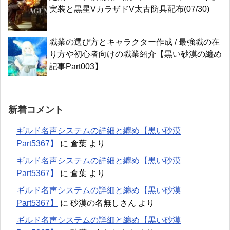
実装と黒星VカラザドV太古防具配布(07/30)
職業の選び方とキャラクター作成 / 最強職の在
り方や初心者向けの職業紹介【黒い砂漠の纏め
記事Part003】
新着コメント
ギルド名声システムの詳細と纏め【黒い砂漠
Part5367】
に
倉葉
より
ギルド名声システムの詳細と纏め【黒い砂漠
Part5367】
に
倉葉
より
ギルド名声システムの詳細と纏め【黒い砂漠
Part5367】
に
砂漠の名無しさん
より
ギルド名声システムの詳細と纏め【黒い砂漠