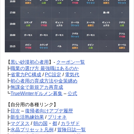
【
黒い砂漠初心者用
】-
クーポン一覧
┣
職業の選び方 最強職はあるのか
┣
省電力PC構成
/
PC設定
/
電気代
┣
初心者用の育成方法や金策纏め
┣
無課金で新規アカ再育成
┗
TrueWinterギルメン募集
–
公式
【自分用の各種リンク】
┣
目次
–
復帰者向けアプデ履歴
┣
新生活熟練効果
/
プリオネ
┣
マグヌス
/
朝の国
・
都
/
カラザド
┣
水晶プリセット凡例
/
冒険日誌一覧