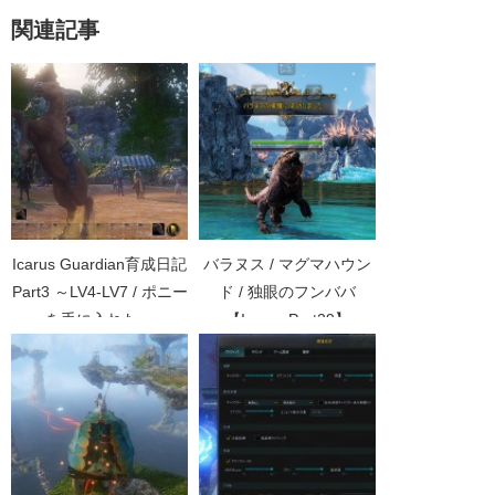
関連記事
Icarus Guardian育成日記
バラヌス / マグマハウン
Part3 ～LV4-LV7 / ポニー
ド / 独眼のフンババ
を手に入れた～
【Icarus Part29】