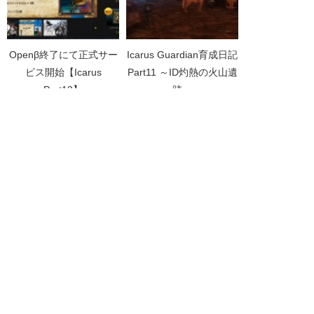
Openβ終了にて正式サー
Icarus Guardian育成日記
ビス開始【Icarus
Part11 ～ID灼熱の火山遺
Part13】
跡～