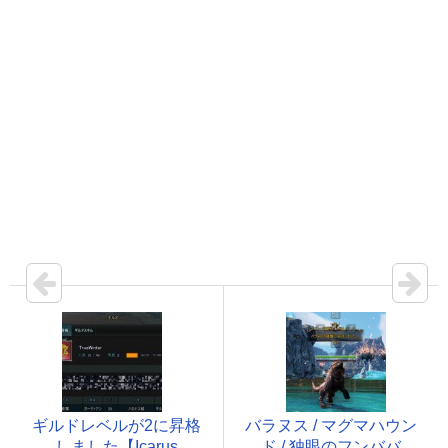
ギルドレベルが2に昇格
バラヌス / マグマハウン
しました【Icarus
ド / 独眼のフンババ