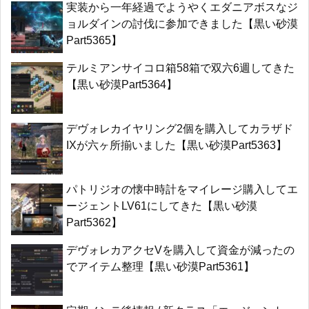
実装から一年経過でようやくエダニアボスなジ
ョルダインの討伐に参加できました【黒い砂漠
Part5365】
テルミアンサイコロ箱58箱で双六6週してきた
【黒い砂漠Part5364】
デヴォレカイヤリング2個を購入してカラザド
IXが六ヶ所揃いました【黒い砂漠Part5363】
パトリジオの懐中時計をマイレージ購入してエ
ージェントLV61にしてきた【黒い砂漠
Part5362】
デヴォレカアクセVを購入して資金が減ったの
でアイテム整理【黒い砂漠Part5361】