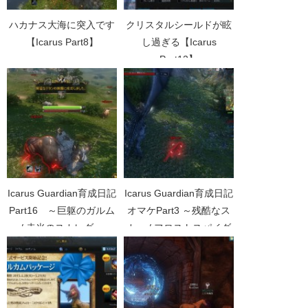
ハカナス大海に突入です
クリスタルシールドが眩
【Icarus Part8】
し過ぎる【Icarus
Part12】
Icarus Guardian育成日記
Icarus Guardian育成日記
Part16 ～巨躯のガルム
オマケPart3 ～残酷なス
/ 赤光のスカレダ～
カー / フロストスパイダ
ー～