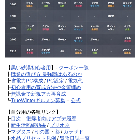
【
黒い砂漠初心者用
】-
クーポン一覧
┣
職業の選び方 最強職はあるのか
┣
省電力PC構成
/
PC設定
/
電気代
┣
初心者用の育成方法や金策纏め
┣
無課金で新規アカ再育成
┗
TrueWinterギルメン募集
–
公式
【自分用の各種リンク】
┣
目次
–
復帰者向けアプデ履歴
┣
新生活熟練効果
/
プリオネ
┣
マグヌス
/
朝の国
・
都
/
カラザド
┣
水晶プリセット凡例
/
冒険日誌一覧