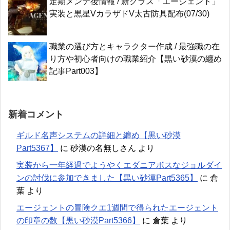
定期メンテ後情報 / 新クラス「エージェント」
実装と黒星VカラザドV太古防具配布(07/30)
職業の選び方とキャラクター作成 / 最強職の在
り方や初心者向けの職業紹介【黒い砂漠の纏め
記事Part003】
新着コメント
ギルド名声システムの詳細と纏め【黒い砂漠
Part5367】
に
砂漠の名無しさん
より
実装から一年経過でようやくエダニアボスなジョルダイ
ンの討伐に参加できました【黒い砂漠Part5365】
に
倉
葉
より
エージェントの冒険クエ1週間で得られたエージェント
の印章の数【黒い砂漠Part5366】
に
倉葉
より