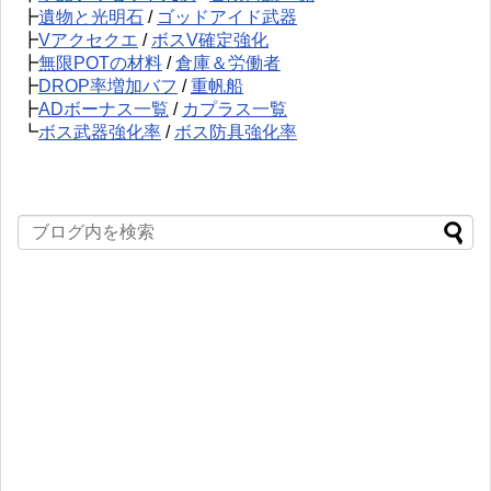
┣
遺物と光明石
/
ゴッドアイド武器
┣
Vアクセクエ
/
ボスV確定強化
┣
無限POTの材料
/
倉庫＆労働者
┣
DROP率増加バフ
/
重帆船
┣
ADボーナス一覧
/
カプラス一覧
┗
ボス武器強化率
/
ボス防具強化率