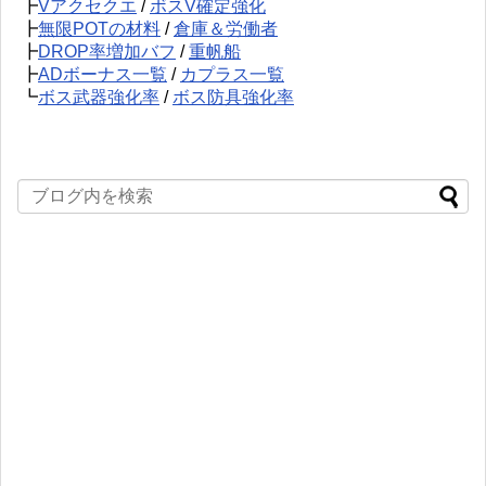
┣
Vアクセクエ
/
ボスV確定強化
┣
無限POTの材料
/
倉庫＆労働者
┣
DROP率増加バフ
/
重帆船
┣
ADボーナス一覧
/
カプラス一覧
┗
ボス武器強化率
/
ボス防具強化率