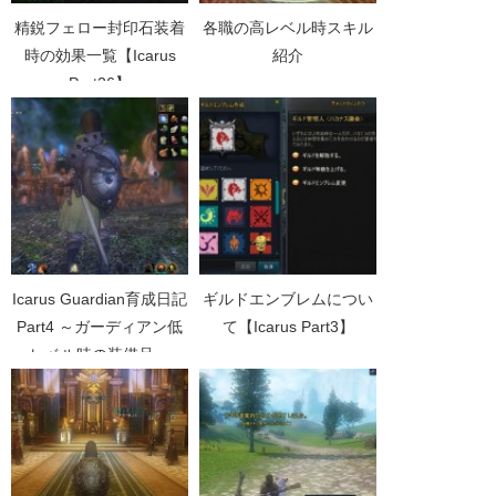
精鋭フェロー封印石装着
各職の高レベル時スキル
時の効果一覧【Icarus
紹介
Part26】
Icarus Guardian育成日記
ギルドエンブレムについ
Part4 ～ガーディアン低
て【Icarus Part3】
レベル時の装備品～