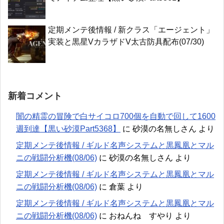
定期メンテ後情報 / 新クラス「エージェント」
実装と黒星VカラザドV太古防具配布(07/30)
新着コメント
闇の精霊の冒険で白サイコロ700個を自動で回して1600
週到達【黒い砂漠Part5368】
に
砂漠の名無しさん
より
定期メンテ後情報 / ギルド名声システムと黒鳳凰とマル
ニの戦闘分析機(08/06)
に
砂漠の名無しさん
より
定期メンテ後情報 / ギルド名声システムと黒鳳凰とマル
ニの戦闘分析機(08/06)
に
倉葉
より
定期メンテ後情報 / ギルド名声システムと黒鳳凰とマル
ニの戦闘分析機(08/06)
に
おねんね すやり
より