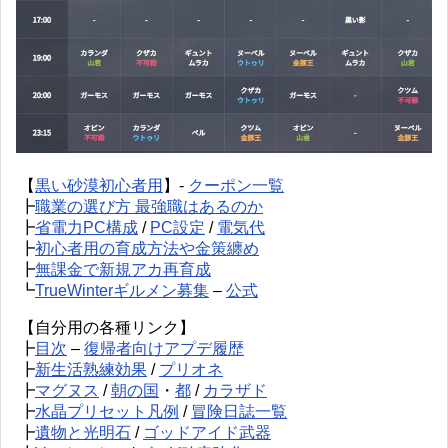
【
黒い砂漠初心者用
】-
クーポン一覧
┣
職業の選び方 最強職はあるのか
┣
省電力PC構成
/
PC設定
/
電気代
┣
初心者用の育成方法や金策纏め
┣
無課金で新規アカ再育成
┗
TrueWinterギルメン募集
–
公式
【自分用の各種リンク】
┣
目次
–
復帰者向けアプデ履歴
┣
新生活熟練効果
/
プリオネ
┣
マグヌス
/
朝の国
・
都
/
カラザド
┣
水晶プリセット凡例
/
冒険日誌一覧
┣
遺物と光明石
/
ゴッドアイド武器