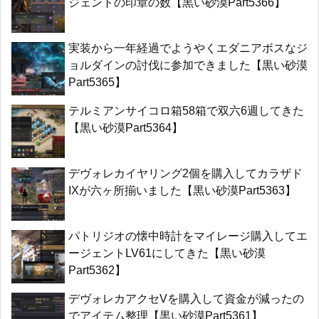
ジェントの印章の数【黒い砂漠Part5366】
実装から一年経過でようやくエダニアボスなジ
ョルダインの討伐に参加できました【黒い砂漠
Part5365】
テルミアンサイコロ箱58箱で双六6週してきた
【黒い砂漠Part5364】
デヴォレカイヤリング2個を購入してカラザド
IXが六ヶ所揃いました【黒い砂漠Part5363】
パトリジオの懐中時計をマイレージ購入してエ
ージェントLV61にしてきた【黒い砂漠
Part5362】
デヴォレカアクセVを購入して資金が減ったの
でアイテム整理【黒い砂漠Part5361】