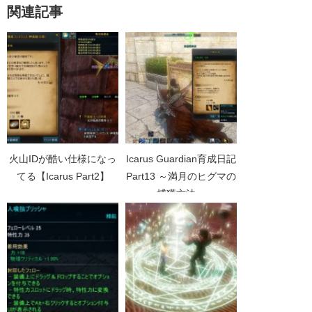
関連記事
火山IDが酷い仕様になっ
Icarus Guardian育成日記
てる【Icarus Part2】
Part13 ～満月のヒグマの
捕獲方法～