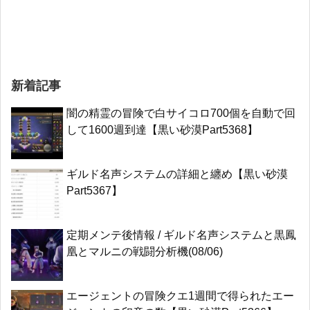
新着記事
闇の精霊の冒険で白サイコロ700個を自動で回
して1600週到達【黒い砂漠Part5368】
ギルド名声システムの詳細と纏め【黒い砂漠
Part5367】
定期メンテ後情報 / ギルド名声システムと黒鳳
凰とマルニの戦闘分析機(08/06)
エージェントの冒険クエ1週間で得られたエー