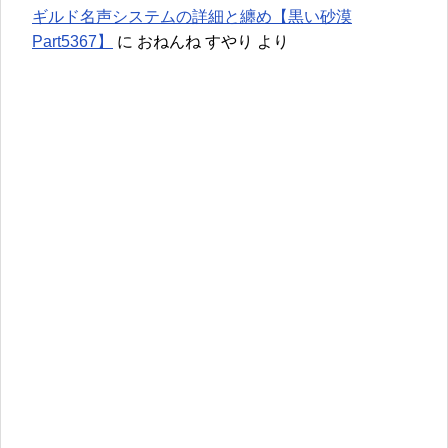
ギルド名声システムの詳細と纏め【黒い砂漠
Part5367】
に
おねんね すやり
より