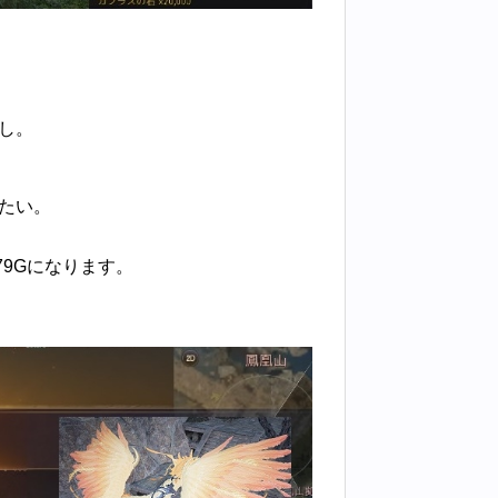
無し。
みたい。
79Gになります。