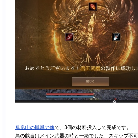
鳳凰山の鳳凰の像
で、3個の材料投入して完成です。
鳥の戯言はメイン武器の時と一緒でした、スキップ不