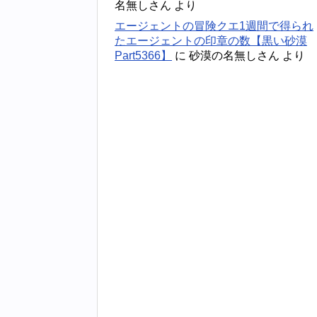
名無しさん
より
エージェントの冒険クエ1週間で得られ
たエージェントの印章の数【黒い砂漠
Part5366】
に
砂漠の名無しさん
より