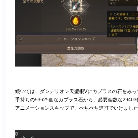
続いては、ダンデリオン天聖棍Vにカプラスの石をみっ
手持ちの93625個なカプラス石から、必要個数な2940
アニメーションスキップで、ぺちぺち連打でいけまし