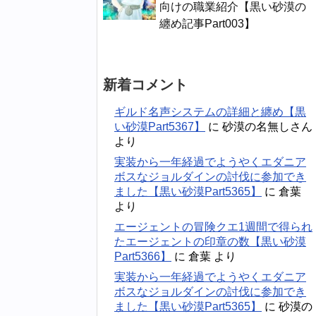
向けの職業紹介【黒い砂漠の
纏め記事Part003】
新着コメント
ギルド名声システムの詳細と纏め【黒
い砂漠Part5367】
に
砂漠の名無しさん
より
実装から一年経過でようやくエダニア
ボスなジョルダインの討伐に参加でき
ました【黒い砂漠Part5365】
に
倉葉
より
エージェントの冒険クエ1週間で得られ
たエージェントの印章の数【黒い砂漠
Part5366】
に
倉葉
より
実装から一年経過でようやくエダニア
ボスなジョルダインの討伐に参加でき
ました【黒い砂漠Part5365】
に
砂漠の