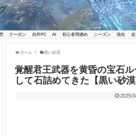
グ
攻略情報を纏めたプレイ日記
歴
クーポン
自作PC
AI
初心者用纏め
シーズン
強化
金
ホーム
黒い砂漠
覚醒君王武器を黄昏の宝石ル
して石詰めてきた【黒い砂漠Pa
2025/3