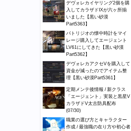
デヴォレカイヤリング2個を購
入してカラザドIXが六ヶ所揃
いました【黒い砂漠
Part5363】
パトリジオの懐中時計をマイ
レージ購入してエージェント
LV61にしてきた【黒い砂漠
Part5362】
デヴォレカアクセVを購入して
資金が減ったのでアイテム整
理【黒い砂漠Part5361】
定期メンテ後情報 / 新クラス
「エージェント」実装と黒星V
カラザドV太古防具配布
(07/30)
職業の選び方とキャラクター
作成 / 最強職の在り方や初心者