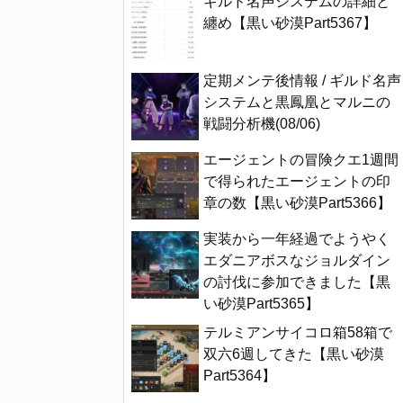
ギルド名声システムの詳細と
纏め【黒い砂漠Part5367】
定期メンテ後情報 / ギルド名声
システムと黒鳳凰とマルニの
戦闘分析機(08/06)
エージェントの冒険クエ1週間
で得られたエージェントの印
章の数【黒い砂漠Part5366】
実装から一年経過でようやく
エダニアボスなジョルダイン
の討伐に参加できました【黒
い砂漠Part5365】
テルミアンサイコロ箱58箱で
双六6週してきた【黒い砂漠
Part5364】