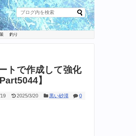
策
釣り
ートで作成して強化
rt5044】
/19
2025/3/20
黒い砂漠
0