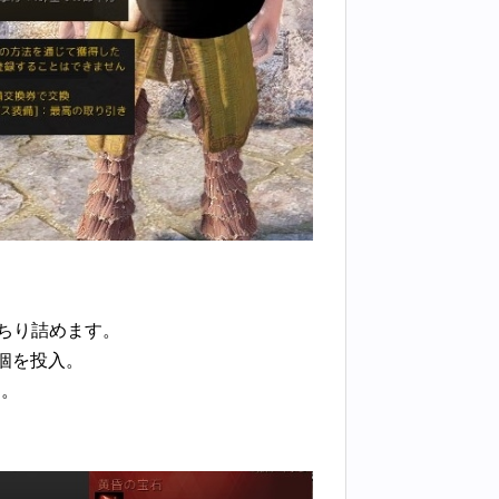
ちり詰めます。
3個を投入。
た。