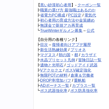
【
黒い砂漠初心者用
】-
クーポン一覧
┣
職業の選び方 最強職はあるのか
┣
省電力PC構成
/
PC設定
/
電気代
┣
初心者用の育成方法や金策纏め
┣
無課金で新規アカ再育成
┗
TrueWinterギルメン募集
–
公式
【自分用の各種リンク】
┣
目次
–
復帰者向けアプデ履歴
┣
新生活熟練効果
/
プリオネ
┣
マグヌス
/
朝の国
・
都
/
カラザド
┣
水晶プリセット凡例
/
冒険日誌一覧
┣
遺物と光明石
/
ゴッドアイド武器
┣
Vアクセクエ
/
ボスV確定強化
┣
無限POTの材料
/
倉庫＆労働者
┣
DROP率増加バフ
/
重帆船
┣
ADボーナス一覧
/
カプラス一覧
┗
ボス武器強化率
/
ボス防具強化率