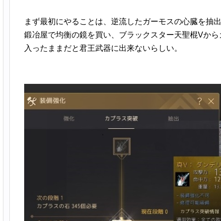
まず最初にやることは、逆流したガーモスの心臓を抽
鍛冶屋で均衡の鏡を買い、ブラックスター天聖棍Vから
入ったままだと君王武器に出来ないらしい。