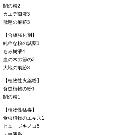
闇の粉2
カエデ樹液3
飛翔の痕跡3
【合板強化剤】
純粋な粉の試薬1
もみ樹液4
血の木の節の3
大地の痕跡3
【植物性火薬粉】
食虫植物の粉1
闇の粉1
【植物性猛毒】
食虫植物のエキス1
ヒュージキノコ5
・血液系