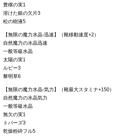
豊穣の実1
溶けた銀の欠片3
松の樹液5
【無限の魔力水晶-迅速】（靴移動速度+2）
自然魔力の水晶迅速
一般等級水晶
太陽の実1
ルビー3
黎明草6
【無限の魔力水晶-気力】（靴最大スタミナ+150）
自然魔力の水晶気力
一般等級水晶
無欠の実1
トパーズ3
乾燥粉砕フル5