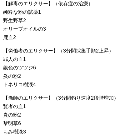
【解毒のエリクサー】（依存症の治療）
純粋な粉の試薬1
野生野草2
オリーブオイルの3
鹿血2
【労働者のエリクサー】（3分間採集手順2上昇）
罪人の血1
銀色のツツジ6
炎の粉2
トネリコ樹液4
【漁師のエリクサー】（3分間釣り速度2段階増加）
賢者の血1
炎の粉2
黎明草6
もみ樹液3