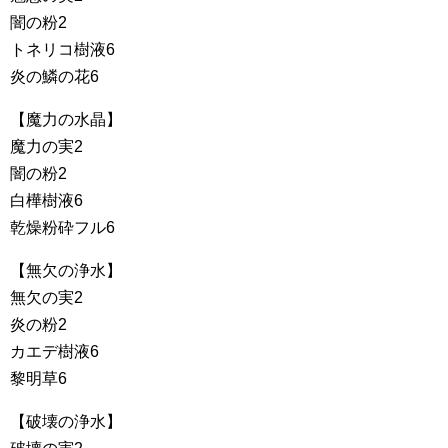
闇の粉2
トネリコ樹液6
炎の鱗の花6
【魔力の水晶】
魔力の実2
闇の粉2
白樺樹液6
乾燥粉砕フル6
【無欠の浄水】
無欠の実2
炎の粉2
カエデ樹液6
黎明草6
【破壊の浄水】