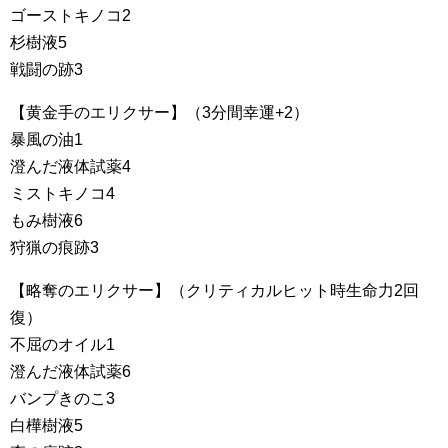
ゴーストキノコ2
杉樹液5
戦闘の跡3
【黄金手のエリクサー】（3分間幸運+2）
暴風の油1
澄んだ液体試薬4
ミストキノコ4
もみ樹液6
狩猟の痕跡3
【略奪のエリクサー】（クリティカルヒット時生命力2回
復）
不屈のオイル1
澄んだ液体試薬6
バンプきのこ3
白樺樹液5